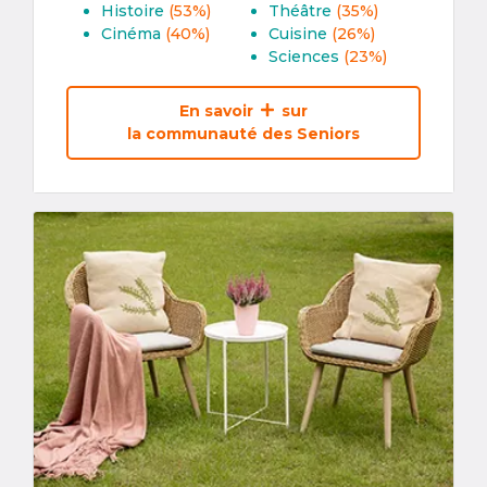
Histoire
(53%)
Théâtre
(35%)
Cinéma
(40%)
Cuisine
(26%)
Sciences
(23%)
En savoir
sur
la communauté des Seniors