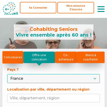
Mon annonce
Mon annonce
Se Connecter
Se Connecter
S'inscrire
S'inscrire
Accueil
Accueil
Cohabiting Seniors
Vivre ensemble après 60 ans !
Offre une
Co-
Biens à
Colocataires
colocation
acheteurs
coacheter
Pays ? 
Localisation par ville, département ou région
Ville, département, région