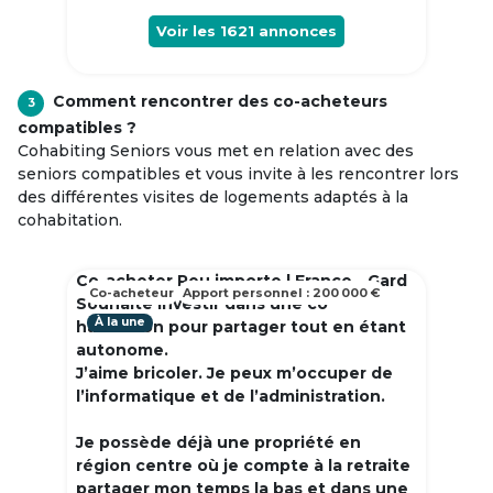
Voir les
1621
annonces
Comment rencontrer des co-acheteurs
3
compatibles ?
Cohabiting Seniors vous met en relation avec des
seniors compatibles et vous invite à les rencontrer lors
des différentes visites de logements adaptés à la
cohabitation.
Co-acheter Peu importe | France - Gard
Co-acheteur
Apport personnel : 200 000 €
Souhaite investir dans une co
À la une
habitation pour partager tout en étant
autonome.
J’aime bricoler. Je peux m’occuper de
l’informatique et de l’administration.
Je possède déjà une propriété en
région centre où je compte à la retraite
partager mon temps la bas et dans une