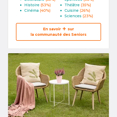
Histoire
(53%)
Théâtre
(35%)
Cinéma
(40%)
Cuisine
(26%)
Sciences
(23%)
En savoir
sur
la communauté des Seniors