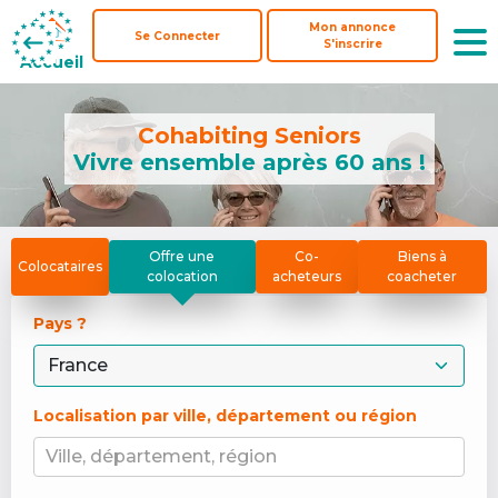
Mon annonce
Mon annonce
Se Connecter
Se Connecter
S'inscrire
S'inscrire
Accueil
Accueil
Cohabiting Seniors
Vivre ensemble après 60 ans !
Offre une
Co-
Biens à
Colocataires
colocation
acheteurs
coacheter
Pays ? 
Localisation par ville, département ou région
Ville, département, région