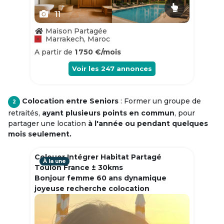
11
Maison Partagée
Marrakech, Maroc
A partir de
1 750 €/mois
Voir les
247
annonces
Colocation entre Seniors
: Former un groupe de
2
retraités,
ayant plusieurs points en commun
, pour
partager une location
à l'année ou pendant quelques
mois seulement.
Colouer Intégrer Habitat Partagé
À la une
Toulon France ± 30kms
Bonjour femme 60 ans dynamique
joyeuse recherche colocation