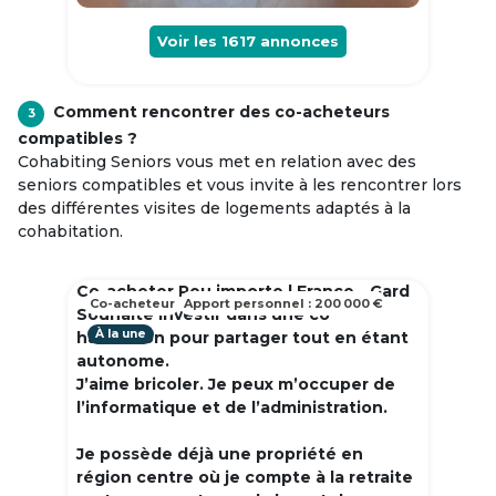
Voir les
1617
annonces
Comment rencontrer des co-acheteurs
3
compatibles ?
Cohabiting Seniors vous met en relation avec des
seniors compatibles et vous invite à les rencontrer lors
des différentes visites de logements adaptés à la
cohabitation.
Co-acheter Peu importe | France - Gard
Co-acheteur
Apport personnel : 200 000 €
Souhaite investir dans une co
À la une
habitation pour partager tout en étant
autonome.
J’aime bricoler. Je peux m’occuper de
l’informatique et de l’administration.
Je possède déjà une propriété en
région centre où je compte à la retraite