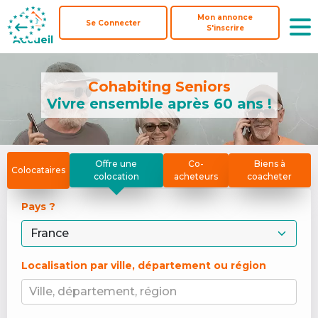
Mon annonce
Mon annonce
Se Connecter
Se Connecter
S'inscrire
S'inscrire
Accueil
Accueil
Cohabiting Seniors
Vivre ensemble après 60 ans !
Offre une
Co-
Biens à
Colocataires
colocation
acheteurs
coacheter
Pays ? 
Localisation par ville, département ou région
Ville, département, région