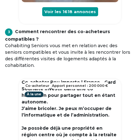
Voir les
1618
annonces
Comment rencontrer des co-acheteurs
3
compatibles ?
Cohabiting Seniors vous met en relation avec des
seniors compatibles et vous invite à les rencontrer lors
des différentes visites de logements adaptés à la
cohabitation.
Co-acheter Peu importe | France - Gard
Co-acheteur
Apport personnel : 200 000 €
Souhaite investir dans une co
À la une
habitation pour partager tout en étant
autonome.
J’aime bricoler. Je peux m’occuper de
l’informatique et de l’administration.
Je possède déjà une propriété en
région centre où je compte à la retraite