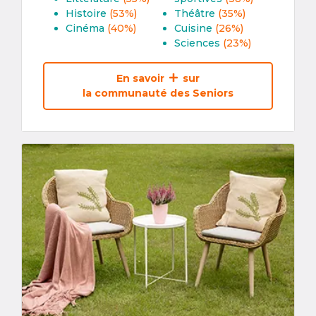
Histoire
(53%)
Théâtre
(35%)
Cinéma
(40%)
Cuisine
(26%)
Sciences
(23%)
En savoir
sur
la communauté des Seniors