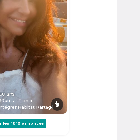
 60
ans
30kms - France
ntégrer Habitat Partagé
r les
1618
annonces