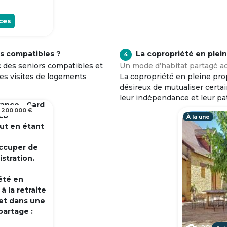
ces
s compatibles ?
La copropriété en plei
4
c des seniors compatibles et
Un mode d’habitat partagé ad
tes visites de logements
La copropriété en pleine prop
désireux de mutualiser certa
leur indépendance et leur pa
rance - Gard
 200 000 €
 co
À la une
out en étant
occuper de
istration.
été en
 la retraite
et dans une
partage :