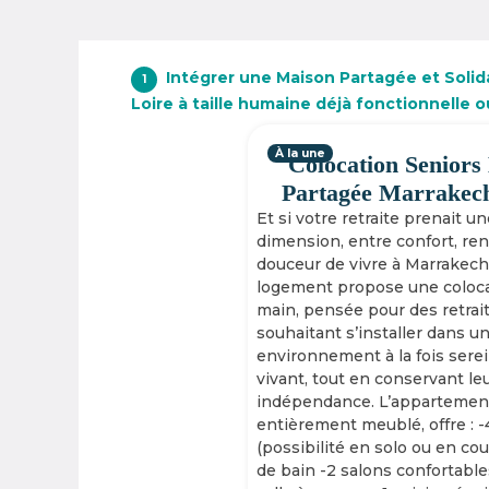
Intégrer une Maison Partagée et Solida
1
Loire à taille humaine déjà fonctionnelle 
À la une
Colocation Seniors
Partagée Marrakec
Et si votre retraite prenait u
dimension, entre confort, re
douceur de vivre à Marrakech
logement propose une coloca
main, pensée pour des retrai
souhaitant s’installer dans u
environnement à la fois serei
vivant, tout en conservant le
indépendance. L’appartement
entièrement meublé, offre : 
(possibilité en solo ou en cou
de bain -2 salons confortable