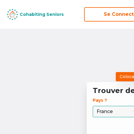
Se Connect
Se Connect
Cohabiting Seniors
Cohabiting Seniors
Coloca
Trouver d
Pays ? 