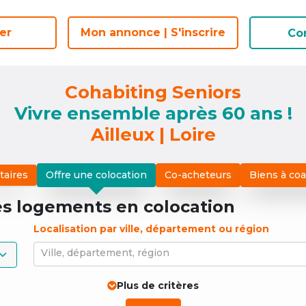
er
er
Mon annonce | S'inscrire
Mon annonce | S'inscrire
Co
Co
Cohabiting Seniors
Vivre ensemble après 60 ans !
Ailleux | Loire
taires
Offre une colocation
Co-acheteurs
Biens à co
es logements
en colocation
Localisation par ville, département ou région
Ville, département, région
Plus de critères