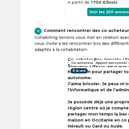
A partir de
1 750 €/mois
Voir les
250
annon
Comment rencontrer des co-acheteur
3
Cohabiting Seniors vous met en relation ave
vous invite à les rencontrer lors des différen
adaptés à la cohabitation.
Co-acheter Peu importe | F
Co-acheteur
Apport personnel :
Souhaite investir dans une
À la une
habitation pour partager t
autonome.
J’aime bricoler. Je peux m’
l’informatique et de l’admin
Je possède déjà une propri
région centre où je compte à
partager mon temps la bas 
maison en Occitanie en co 
Hérault ou Gard ou Aude.