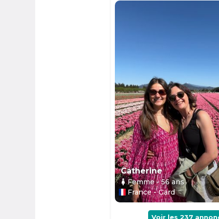
Catherine
Femme
- 56
ans
France - Gard
Voir les
237
annon