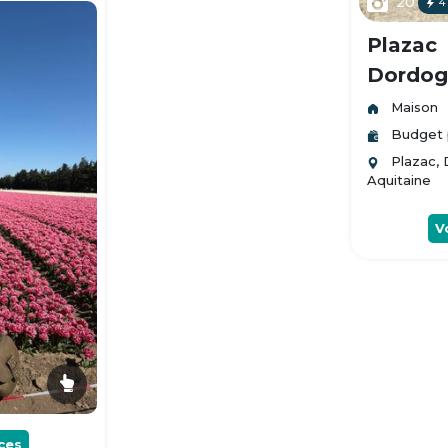
20
4
Plazac
Dordogn
Maison
Budget 
Plazac,
Aquitaine
V
ces