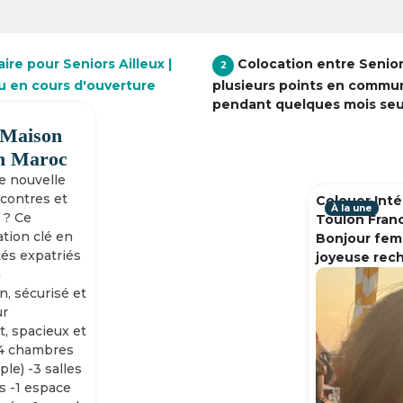
ire pour Seniors Ailleux |
Colocation entre Senio
2
ou en cours d'ouverture
plusieurs points en commu
pendant quelques mois se
 Maison
h Maroc
ne nouvelle
ncontres et
Colouer Inté
À la une
 ? Ce
Toulon Fran
tion clé en
Bonjour fem
tés expatriés
joyeuse rec
n
n, sécurisé et
ur
, spacieux et
-4 chambres
ple) -3 salles
s -1 espace