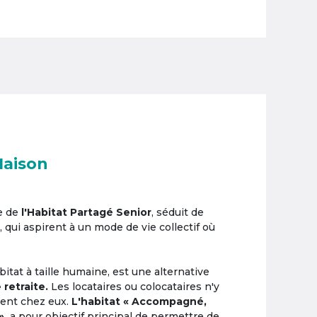
Maison
e de
l'Habitat Partagé Senior
, séduit de
, qui aspirent à un mode de vie collectif où
itat à taille humaine, est une alternative
 retraite.
Les locataires ou colocataires n'y
ement chez eux.
L'habitat « Accompagné,
»,
a pour objectif principal de permettre de