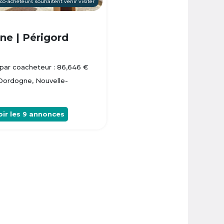
 co-acheteurs souhaitent venir visiter
e | Périgord
par coacheteur : 86,646 €
 Dordogne, Nouvelle-
oir les
9
annonces