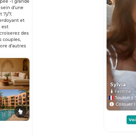
ipée -1 grande
 sein d’une
 7j/7,
erdoyant et
 est
 croiserez des
es couples,
ore d’autres
Sylvia
Femme
-
Toulon ± 
Colouer I
Voi