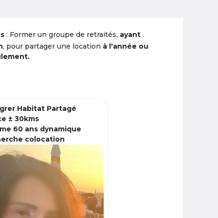
rs
: Former un groupe de retraités,
ayant
n
, pour partager une location
à l'année ou
ulement.
grer Habitat Partagé
ce ± 30kms
me 60 ans dynamique
herche colocation