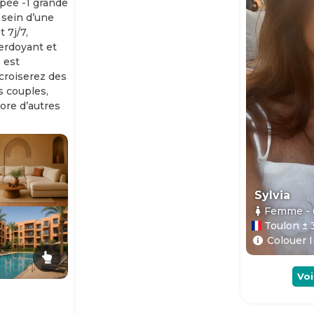
ipée -1 grande
 sein d’une
 7j/7,
erdoyant et
 est
 croiserez des
es couples,
ore d’autres
Sylvia
Femme
-
Toulon ± 
Colouer I
Voi