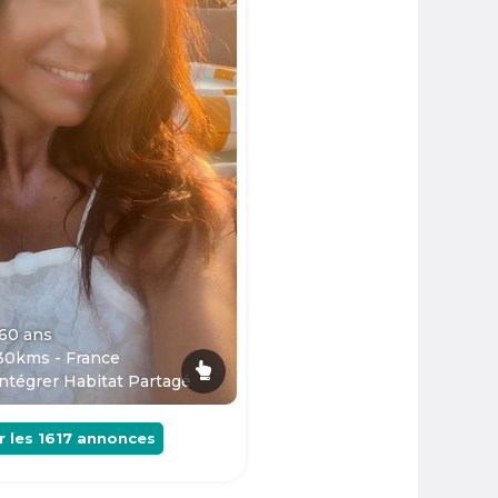
 60
ans
30kms - France
ntégrer Habitat Partagé
r les
1617
annonces