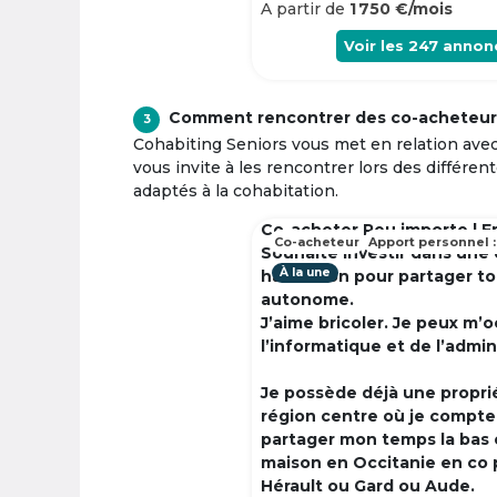
A partir de
1 750 €/mois
Voir les
247
annon
Comment rencontrer des co-acheteur
3
Cohabiting Seniors vous met en relation ave
vous invite à les rencontrer lors des différen
adaptés à la cohabitation.
Co-acheter Peu importe | F
Co-acheteur
Apport personnel :
Souhaite investir dans une
À la une
habitation pour partager t
autonome.
J’aime bricoler. Je peux m’
l’informatique et de l’admin
Je possède déjà une propri
région centre où je compte à
partager mon temps la bas 
maison en Occitanie en co 
Hérault ou Gard ou Aude.