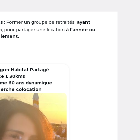
rs
: Former un groupe de retraités,
ayant
n
, pour partager une location
à l'année ou
ulement.
grer Habitat Partagé
ce ± 30kms
me 60 ans dynamique
herche colocation