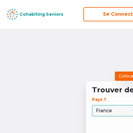
Se Connect
Se Connect
Cohabiting Seniors
Cohabiting Seniors
Coloca
Trouver d
Pays ? 