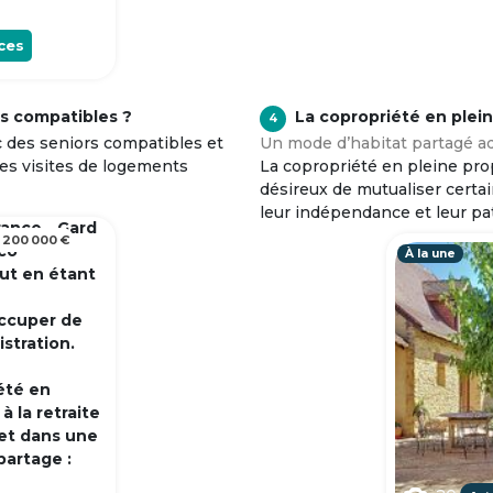
ces
s compatibles ?
La copropriété en plei
4
c des seniors compatibles et
Un mode d’habitat partagé ad
tes visites de logements
La copropriété en pleine prop
désireux de mutualiser certa
leur indépendance et leur pa
rance - Gard
 200 000 €
 co
À la une
out en étant
occuper de
istration.
été en
 la retraite
et dans une
partage :