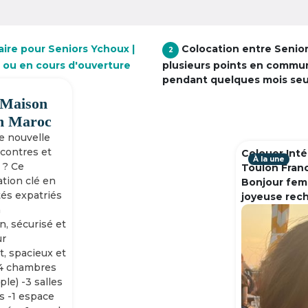
aire pour Seniors Ychoux |
Colocation entre Senio
2
e ou en cours d'ouverture
plusieurs points en commu
pendant quelques mois se
 Maison
h Maroc
ne nouvelle
ncontres et
Colouer Inté
À la une
 ? Ce
Toulon Fran
tion clé en
Bonjour fem
tés expatriés
joyeuse rec
n
n, sécurisé et
ur
, spacieux et
-4 chambres
ple) -3 salles
s -1 espace