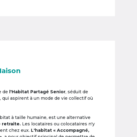
Maison
e de
l'Habitat Partagé Senior
, séduit de
, qui aspirent à un mode de vie collectif où
itat à taille humaine, est une alternative
 retraite.
Les locataires ou colocataires n'y
ement chez eux.
L'habitat « Accompagné,
»,
a pour objectif principal de permettre de