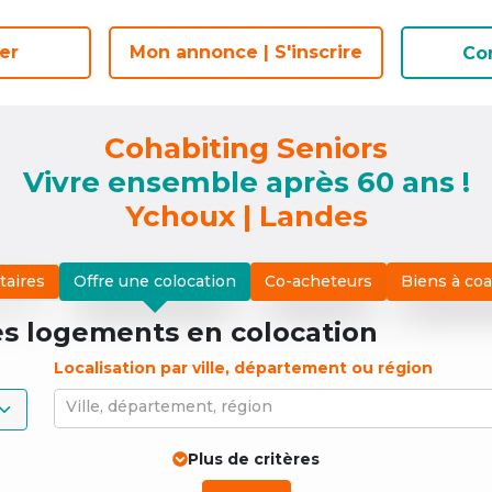
er
er
Mon annonce | S'inscrire
Mon annonce | S'inscrire
Co
Co
Cohabiting Seniors
Vivre ensemble après 60 ans !
Ychoux | Landes
taires
Offre une colocation
Co-acheteurs
Biens à co
es logements
en colocation
Localisation par ville, département ou région
Ville, département, région
Plus de critères