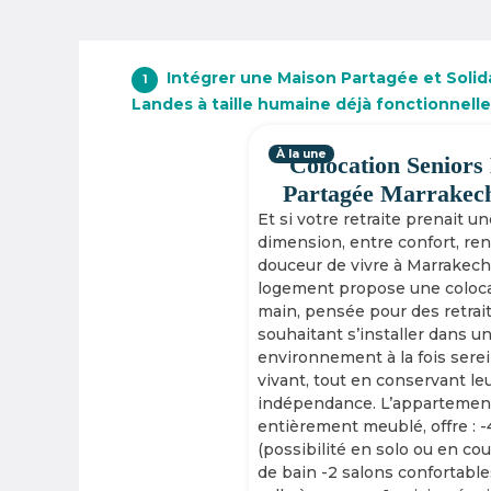
Intégrer une Maison Partagée et Solid
1
Landes à taille humaine déjà fonctionnell
À la une
Colocation Seniors
Partagée Marrakec
Et si votre retraite prenait u
dimension, entre confort, re
douceur de vivre à Marrakech
logement propose une coloca
main, pensée pour des retrai
souhaitant s’installer dans u
environnement à la fois serei
vivant, tout en conservant le
indépendance. L’appartement
entièrement meublé, offre : 
(possibilité en solo ou en cou
de bain -2 salons confortable