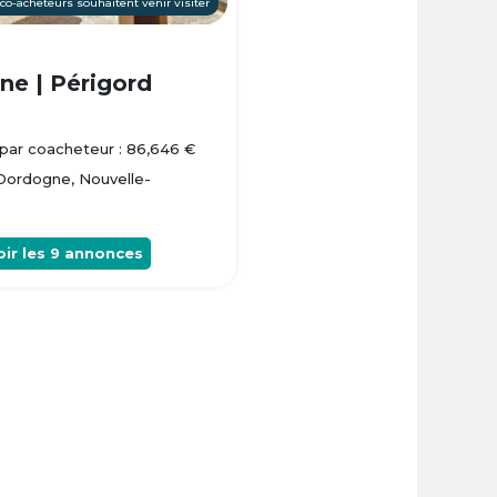
 co-acheteurs souhaitent venir visiter
e | Périgord
par coacheteur : 86,646 €
 Dordogne, Nouvelle-
oir les
9
annonces