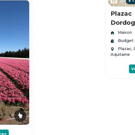
20
4
Plazac
Dordogn
Maison
Budget 
Plazac,
Aquitaine
V
ces