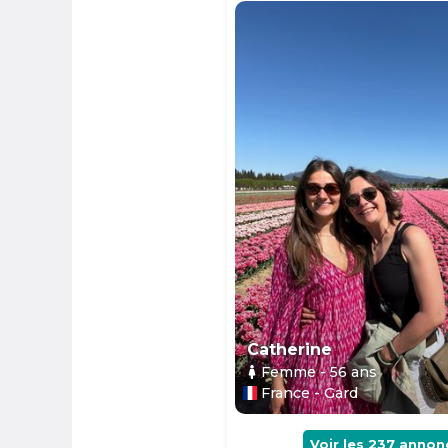
Catherine
Femme
- 56
ans
France - Gard
Voir les
237
annon