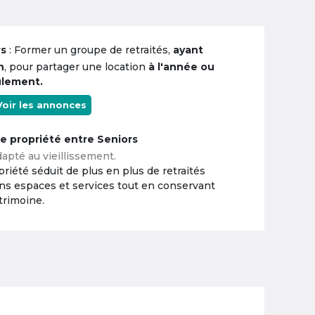
rs
: Former un groupe de retraités,
ayant
n
, pour partager une location
à l'année ou
ulement.
Voir les annonces
ne propriété entre Seniors
apté au vieillissement.
riété séduit de plus en plus de retraités
ins espaces et services tout en conservant
trimoine.