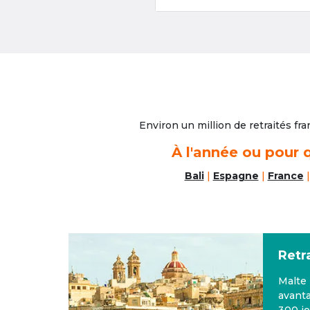
Environ un million de retraités fra
À l'année ou pour q
Bali
|
Espagne
|
France
Retr
ages,
Malte 
e
avanta