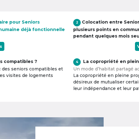
aire pour Seniors
Colocation entre Senio
2
 humaine déjà fonctionnelle
plusieurs points en commu
pendant quelques mois se
s
s compatibles ?
La copropriété en plei
4
c des seniors compatibles et
Un mode d’habitat partagé ad
tes visites de logements
La copropriété en pleine prop
désireux de mutualiser certa
leur indépendance et leur pa