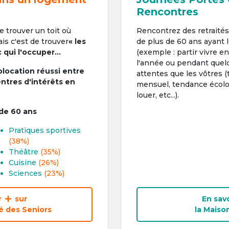
Rencontres
de trouver un toit où
Rencontrez des retraité
is c'est de trouver
« les
de plus de 60 ans ayant
qui l'occuper...
(exemple : partir vivre en
l'année ou pendant quel
olocation réussi entre
attentes que les vôtres (
entres d'intérêts en
mensuel, tendance écolo
louer, etc...).
 de 60 ans
Pratiques sportives
(38%)
Théâtre
(35%)
Cuisine
(26%)
Sciences
(23%)
r
sur
En savo
 des Seniors
la Maiso