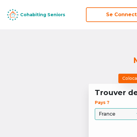
Se Connect
Se Connect
Cohabiting Seniors
Cohabiting Seniors
Coloca
Trouver d
Pays ? 