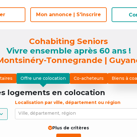
er
er
Mon annonce | S'inscrire
Mon annonce | S'inscrire
Co
Co
Cohabiting Seniors
Vivre ensemble après 60 ans !
Montsinéry-Tonnegrande | Guyan
taires
Offre une colocation
Co-acheteurs
Biens à co
es logements
en colocation
Localisation par ville, département ou région
Ville, département, région
Plus de critères