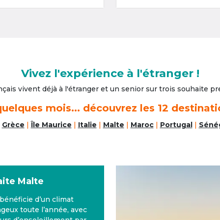
Vivez l'expérience à l'étranger !
nçais vivent déjà à l'étranger
et un senior sur trois souhaite pre
uelques mois... découvrez les 12 destinati
|
Grèce
|
Île Maurice
|
Italie
|
Malte
|
Maroc
|
Portugal
|
Séné
aite
Malte
bénéficie d’un climat
geux toute l’année, avec