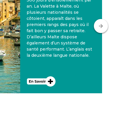
moins 300 jours de soleil à
l’année. Un véritable
dépaysement culturel avec un
peuple marocain accueillant et
chaleureux. Gastronomie
marocaine : les plats les plus
connus du pays, comme le
couscous ou le tajine de poulet
sans oublier, pour le dessert les
cornes de gazelle ou des
bechkitos.