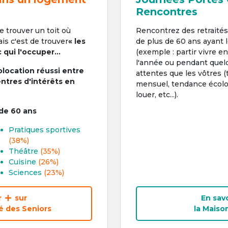
Rencontres
de trouver un toit où
Rencontrez des retraité
is c'est de trouver
« les
de plus de 60 ans ayant
qui l'occuper...
(exemple : partir vivre en
l'année ou pendant quel
olocation réussi entre
attentes que les vôtres (
entres d'intérêts en
mensuel, tendance écolo
louer, etc...).
 de 60 ans
Pratiques sportives
(38%)
Théâtre
(35%)
Cuisine
(26%)
Sciences
(23%)
r
sur
En savo
 des Seniors
la Maiso