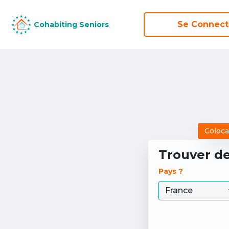
Se Connect
Se Connect
Cohabiting Seniors
Cohabiting Seniors
Coloca
Trouver d
Pays ? 