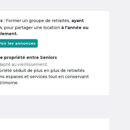
rs
: Former un groupe de retraités,
ayant
n
, pour partager une location
à l'année ou
ulement.
Voir les annonces
ne propriété entre Seniors
apté au vieillissement.
riété séduit de plus en plus de retraités
ins espaces et services tout en conservant
trimoine.