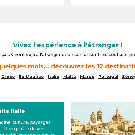
Vivez l'expérience à l'étranger !
nçais vivent déjà à l'étranger
et un senior sur trois souhaite pre
uelques mois... découvrez les 12 destinati
|
Grèce
|
Île Maurice
|
Italie
|
Malte
|
Maroc
|
Portugal
|
Séné
Retraite
Malte
alte bénéficie d’un climat
vantageux toute l’année, avec