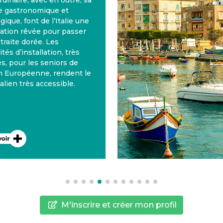
00 jours d’ensoleillement par
n. La Valette à Malte, où
lusieurs nationalités se
ôtoient, apparaît dans les
remiers rangs des pays où il
ait bon y passer sa retraite.
’ailleurs Malte dispose
galement d’un système de
anté performant. L’anglais est
a deuxième langue nationale.
M'inscrire et créer mon profil