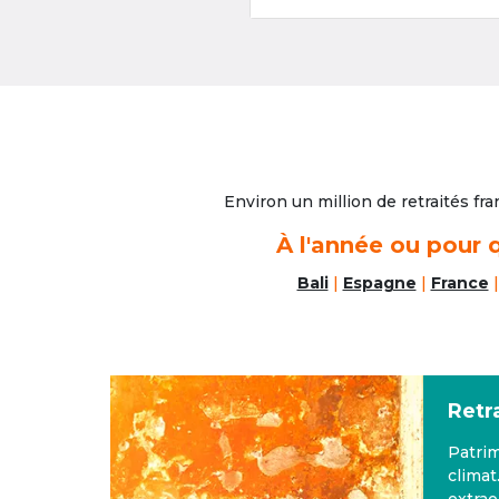
Environ un million de retraités fra
À l'année ou pour q
Bali
|
Espagne
|
France
 paysages,
M
de vie
a