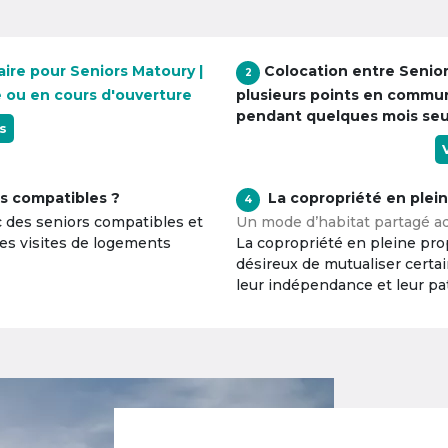
aire pour Seniors Matoury |
Colocation entre Senio
2
e ou en cours d'ouverture
plusieurs points en commu
pendant quelques mois se
s
s compatibles ?
La copropriété en plei
4
c des seniors compatibles et
Un mode d’habitat partagé ad
tes visites de logements
La copropriété en pleine prop
désireux de mutualiser certa
leur indépendance et leur pa