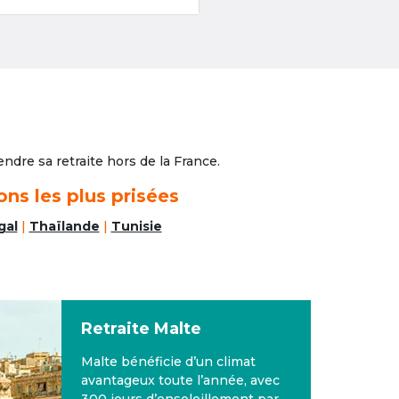
ndre sa retraite hors de la France.
ons les plus prisées
gal
|
Thaïlande
|
Tunisie
Retraite
Maroc
Un pays à proximité de l’Europe
où il fait très bon vivre avec au