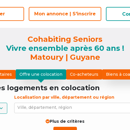
er
er
Mon annonce | S'inscrire
Mon annonce | S'inscrire
Co
Co
Cohabiting Seniors
Vivre ensemble après 60 ans !
Matoury | Guyane
taires
Offre une colocation
Co-acheteurs
Biens à co
es logements
en colocation
Localisation par ville, département ou région
Ville, département, région
Plus de critères