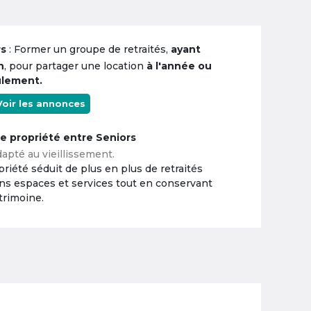
rs
: Former un groupe de retraités,
ayant
n
, pour partager une location
à l'année ou
ulement.
Voir les annonces
ne propriété entre Seniors
apté au vieillissement.
riété séduit de plus en plus de retraités
ins espaces et services tout en conservant
trimoine.