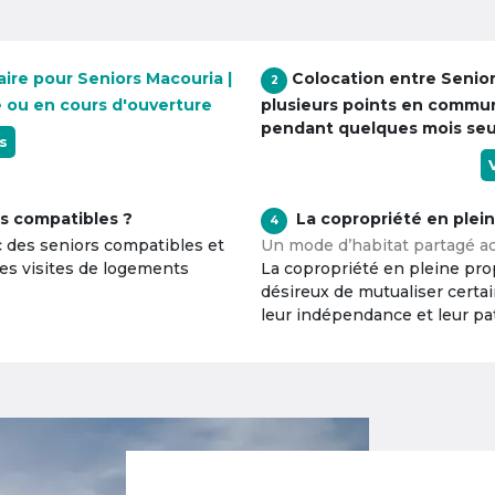
ire pour Seniors Macouria |
Colocation entre Senio
2
e ou en cours d'ouverture
plusieurs points en commu
pendant quelques mois se
s
s compatibles ?
La copropriété en plei
4
c des seniors compatibles et
Un mode d’habitat partagé ad
tes visites de logements
La copropriété en pleine prop
désireux de mutualiser certa
leur indépendance et leur pa