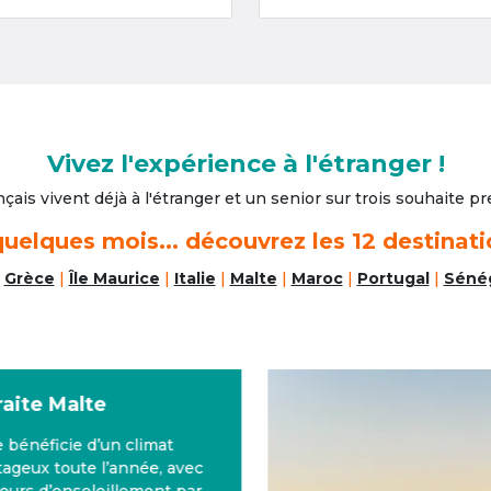
Vivez l'expérience à l'étranger !
nçais vivent déjà à l'étranger
et un senior sur trois souhaite pre
uelques mois... découvrez les 12 destinati
|
Grèce
|
Île Maurice
|
Italie
|
Malte
|
Maroc
|
Portugal
|
Séné
aite
Malte
bénéficie d’un climat
geux toute l’année, avec