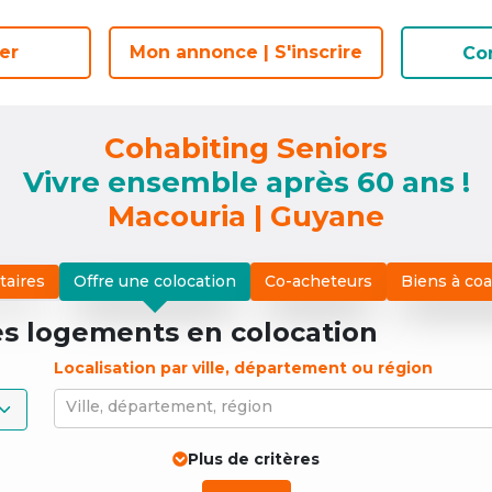
er
er
Mon annonce | S'inscrire
Mon annonce | S'inscrire
Co
Co
Cohabiting Seniors
Vivre ensemble après 60 ans !
Macouria | Guyane
taires
Offre une colocation
Co-acheteurs
Biens à co
es logements
en colocation
Localisation par ville, département ou région
Ville, département, région
Plus de critères