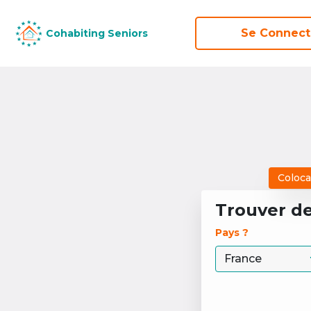
Se Connect
Se Connect
Cohabiting Seniors
Cohabiting Seniors
Coloca
Trouver d
Pays ? 