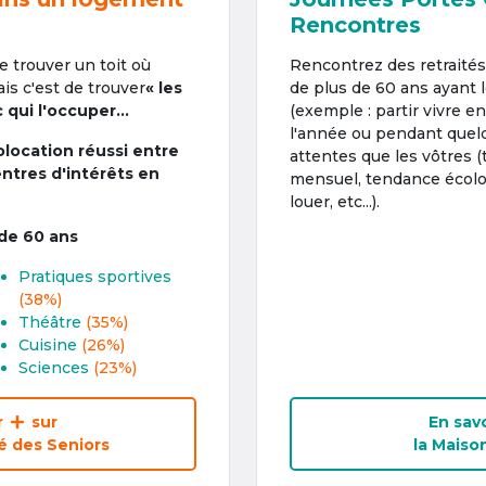
Rencontres
de trouver un toit où
Rencontrez des retraité
is c'est de trouver
« les
de plus de 60 ans ayant
qui l'occuper...
(exemple : partir vivre en
l'année ou pendant quel
olocation réussi entre
attentes que les vôtres (
entres d'intérêts en
mensuel, tendance écolo
louer, etc...).
 de 60 ans
Pratiques sportives
(38%)
Théâtre
(35%)
Cuisine
(26%)
Sciences
(23%)
r
sur
En savo
 des Seniors
la Maiso