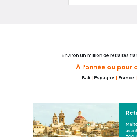
Environ un million de retraités fra
À l'année ou pour q
Bali
|
Espagne
|
France
Retr
ages,
Malte 
e
avanta