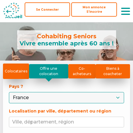
Mon annonce
Mon annonce
Se Connecter
Se Connecter
S'inscrire
S'inscrire
Accueil
Accueil
Cohabiting Seniors
Vivre ensemble après 60 ans !
Offre une
Co-
Biens à
Colocataires
colocation
acheteurs
coacheter
Pays ? 
Localisation par ville, département ou région
Ville, département, région