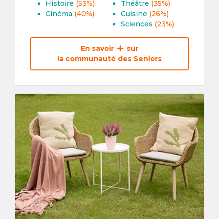
Histoire
(53%)
Théâtre
(35%)
Cinéma
(40%)
Cuisine
(26%)
Sciences
(23%)
En savoir
sur
la communauté des Seniors