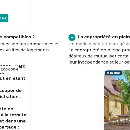
ces
s compatibles ?
La copropriété en plei
4
c des seniors compatibles et
Un mode d’habitat partagé ad
tes visites de logements
La copropriété en pleine prop
désireux de mutualiser certa
leur indépendance et leur pa
rance - Gard
 200 000 €
 co
À la une
out en étant
occuper de
istration.
été en
 la retraite
et dans une
partage :