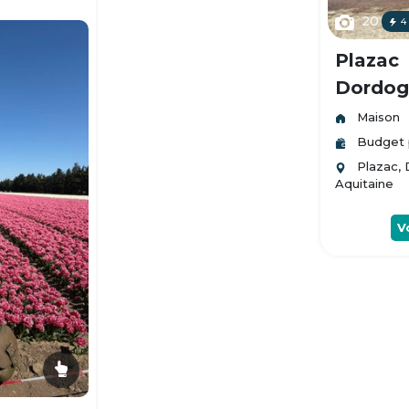
20
4
Plazac
Dordogn
Maison
Budget 
Plazac,
Aquitaine
V