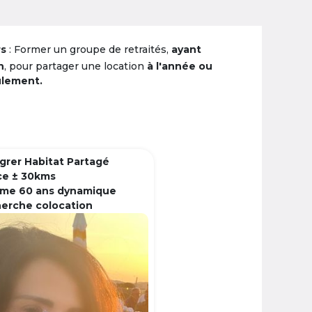
rs
: Former un groupe de retraités,
ayant
n
, pour partager une location
à l'année ou
ulement.
grer Habitat Partagé
ce ± 30kms
me 60 ans dynamique
herche colocation