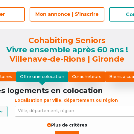
er
er
Mon annonce | S'inscrire
Mon annonce | S'inscrire
Co
Co
Cohabiting Seniors
Vivre ensemble après 60 ans !
Villenave-de-Rions | Gironde
taires
Offre une colocation
Co-acheteurs
Biens à co
es logements
en colocation
Localisation par ville, département ou région
Ville, département, région
Plus de critères