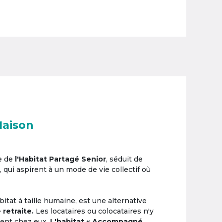
Maison
e de
l'Habitat Partagé Senior
, séduit de
, qui aspirent à un mode de vie collectif où
itat à taille humaine, est une alternative
 retraite.
Les locataires ou colocataires n'y
ement chez eux.
L'habitat « Accompagné,