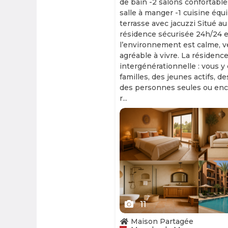
de bain -2 salons confortable
salle à manger -1 cuisine équ
terrasse avec jacuzzi Situé au
résidence sécurisée 24h/24 et
l’environnement est calme, v
agréable à vivre. La résidence
intergénérationnelle : vous y
familles, des jeunes actifs, d
des personnes seules ou enc
r...
Slide 1 of 11
11
Maison Partagée