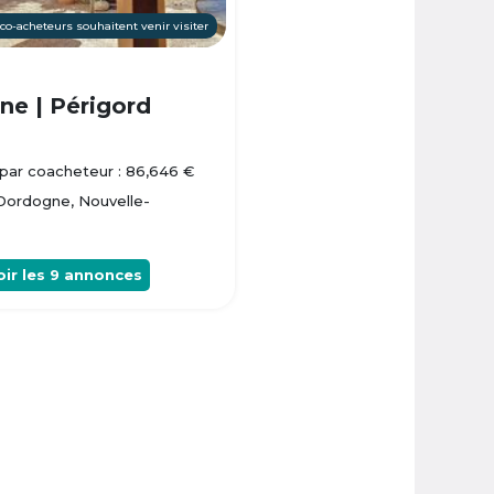
 co-acheteurs souhaitent venir visiter
e | Périgord
par coacheteur : 86,646 €
 Dordogne, Nouvelle-
oir les
9
annonces