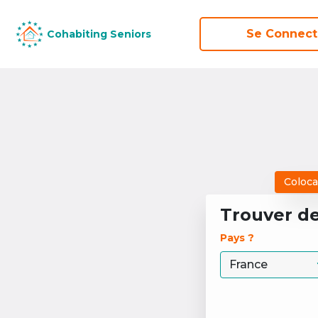
Se Connect
Se Connect
Cohabiting Seniors
Cohabiting Seniors
Coloca
Trouver d
Pays ? 