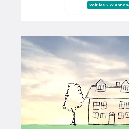
Voir les
237
annon