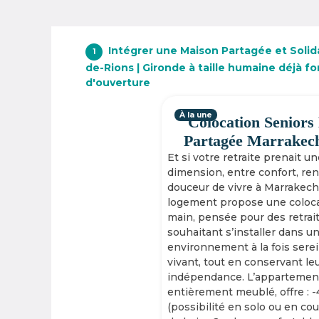
Intégrer une Maison Partagée et Solida
1
de-Rions | Gironde à taille humaine déjà f
d'ouverture
À la une
Colocation Seniors
Partagée Marrakec
Et si votre retraite prenait u
dimension, entre confort, re
douceur de vivre à Marrakech
logement propose une coloca
main, pensée pour des retrai
souhaitant s’installer dans u
environnement à la fois serei
vivant, tout en conservant le
indépendance. L’appartement
entièrement meublé, offre : 
(possibilité en solo ou en cou