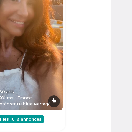
 60
ans
30kms - France
ntégrer Habitat Partagé
r les
1618
annonces