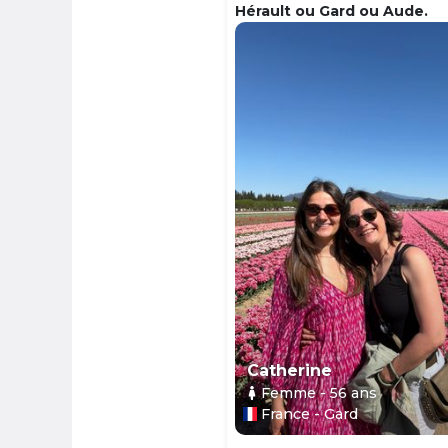
Hérault ou Gard ou Aude.
Catherine
Femme
- 56
ans
France - Gard