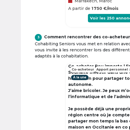
Marrakech, Maroc
A partir de
1 750 €/mois
Voir les
250
annon
Comment rencontrer des co-acheteur
3
Cohabiting Seniors vous met en relation ave
vous invite à les rencontrer lors des différen
adaptés à la cohabitation.
Co-acheter Peu importe | F
Co-acheteur
Apport personnel :
Souhaite investir dans une
À la une
habitation pour partager t
autonome.
J’aime bricoler. Je peux m’
l’informatique et de l’admin
Je possède déjà une propri
région centre où je compte à
partager mon temps la bas 
maison en Occitanie en co 