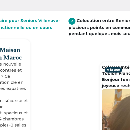
ire pour Seniors Villenave-
Colocation entre Senio
2
onctionnelle ou en cours
plusieurs points en commu
pendant quelques mois se
 Maison
h Maroc
ne nouvelle
Colouer Inté
ncontres et
À la une
Toulon Fran
 ? Ce
Bonjour fem
tion clé en
joyeuse rec
tés expatriés
n
n, sécurisé et
ur
, spacieux et
-4 chambres
ple) -3 salles