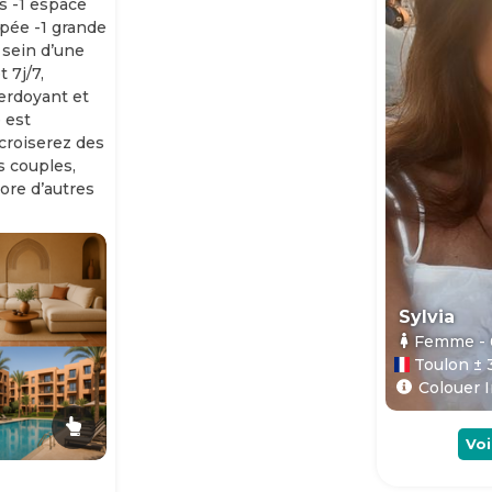
s -1 espace
ipée -1 grande
 sein d’une
 7j/7,
erdoyant et
 est
 croiserez des
es couples,
ore d’autres
Sylvia
Femme
-
Toulon ± 
Colouer I
Voi