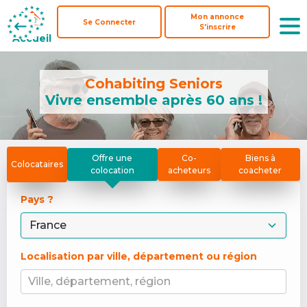
Mon annonce
Mon annonce
Se Connecter
Se Connecter
S'inscrire
S'inscrire
Accueil
Accueil
Cohabiting Seniors
Vivre ensemble après 60 ans !
Offre une
Co-
Biens à
Colocataires
colocation
acheteurs
coacheter
Pays ? 
Localisation par ville, département ou région
Ville, département, région