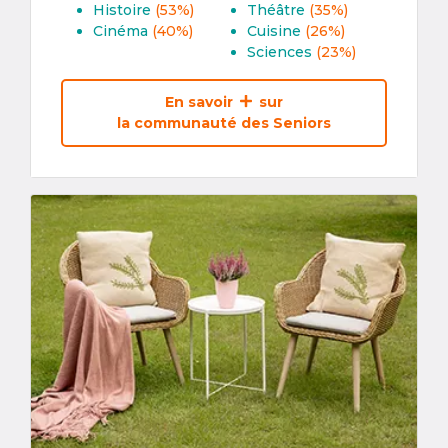
Histoire
(53%)
Théâtre
(35%)
Cinéma
(40%)
Cuisine
(26%)
Sciences
(23%)
En savoir
sur
la communauté des Seniors