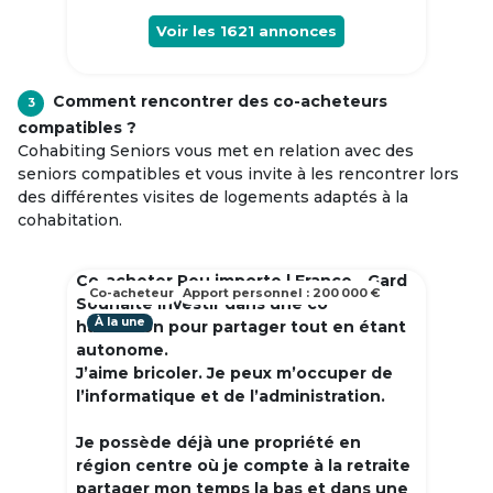
Voir les
1621
annonces
Comment rencontrer des co-acheteurs
3
compatibles ?
Cohabiting Seniors vous met en relation avec des
seniors compatibles et vous invite à les rencontrer lors
des différentes visites de logements adaptés à la
cohabitation.
Co-acheter Peu importe | France - Gard
Co-acheteur
Apport personnel : 200 000 €
Souhaite investir dans une co
À la une
habitation pour partager tout en étant
autonome.
J’aime bricoler. Je peux m’occuper de
l’informatique et de l’administration.
Je possède déjà une propriété en
région centre où je compte à la retraite
partager mon temps la bas et dans une