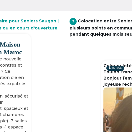
aire pour Seniors Saugon |
Colocation entre Senio
2
e ou en cours d'ouverture
plusieurs points en commu
pendant quelques mois se
 Maison
h Maroc
ne nouvelle
ncontres et
Colouer Inté
À la une
 ? Ce
Toulon Fran
tion clé en
Bonjour fem
tés expatriés
joyeuse rec
n
n, sécurisé et
ur
, spacieux et
-4 chambres
ple) -3 salles
s -1 espace