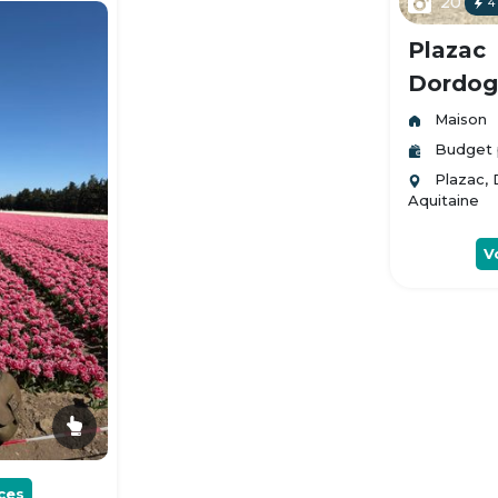
20
4
Plazac
Dordogn
Maison
Budget 
Plazac,
Aquitaine
V
ces