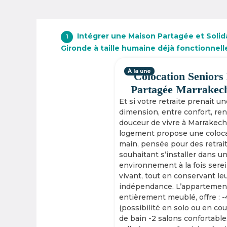
Intégrer une Maison Partagée et Solid
1
Gironde à taille humaine déjà fonctionnell
À la une
Colocation Seniors
Partagée Marrakec
Et si votre retraite prenait u
dimension, entre confort, re
douceur de vivre à Marrakech
logement propose une coloca
main, pensée pour des retrai
souhaitant s’installer dans u
environnement à la fois serei
vivant, tout en conservant le
indépendance. L’appartement
entièrement meublé, offre : 
(possibilité en solo ou en cou
de bain -2 salons confortable