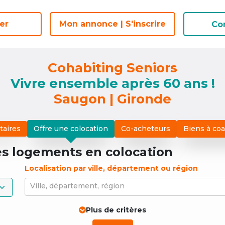
er
er
Mon annonce | S'inscrire
Mon annonce | S'inscrire
Co
Co
Cohabiting Seniors
Vivre ensemble après 60 ans !
Saugon | Gironde
taires
Offre une colocation
Co-acheteurs
Biens à co
es logements
en colocation
Localisation par ville, département ou région
Ville, département, région
Plus de critères