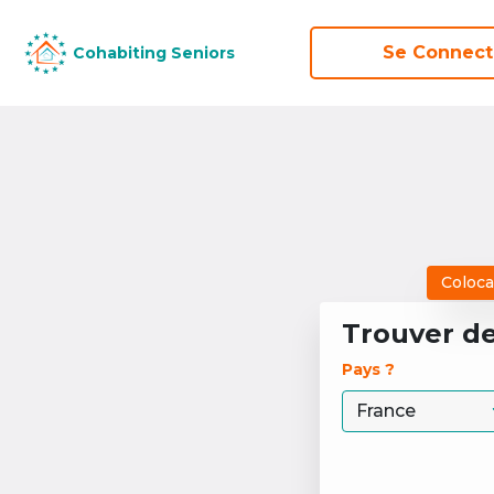
Se Connect
Se Connect
Cohabiting Seniors
Cohabiting Seniors
Coloca
Trouver d
Pays ? 