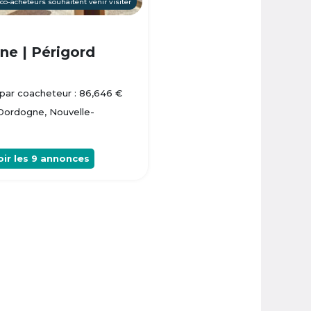
 co-acheteurs souhaitent venir visiter
e | Périgord
par coacheteur : 86,646 €
 Dordogne, Nouvelle-
oir les
9
annonces