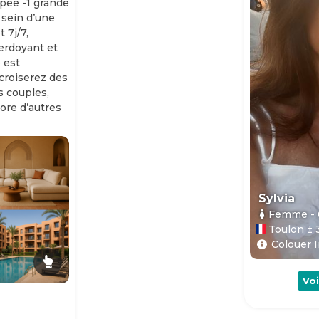
ipée -1 grande
 sein d’une
 7j/7,
erdoyant et
 est
 croiserez des
es couples,
ore d’autres
Sylvia
Femme
-
Toulon ± 
Colouer I
Voi