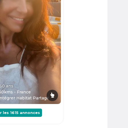
 60
ans
30kms - France
ntégrer Habitat Partagé
r les
1615
annonces