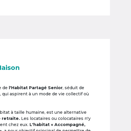
Maison
e de
l'Habitat Partagé Senior
, séduit de
, qui aspirent à un mode de vie collectif où
itat à taille humaine, est une alternative
 retraite.
Les locataires ou colocataires n'y
ement chez eux.
L'habitat « Accompagné,
»,
a pour objectif principal de permettre de