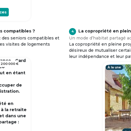
ces
s compatibles ?
La copropriété en plei
4
c des seniors compatibles et
Un mode d’habitat partagé ad
tes visites de logements
La copropriété en pleine prop
désireux de mutualiser certa
leur indépendance et leur pa
rance - Gard
 200 000 €
 co
À la une
out en étant
occuper de
istration.
été en
 la retraite
et dans une
partage :