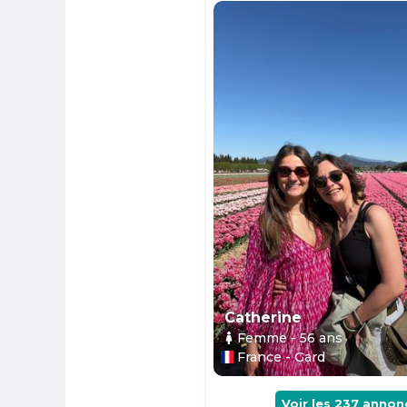
Catherine
Femme
- 56
ans
France - Gard
Voir les
237
annon