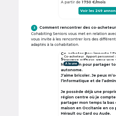
A partir de
1 750 €/mois
Voir les
249
annon
Comment rencontrer des co-acheteur
3
Cohabiting Seniors vous met en relation ave
vous invite à les rencontrer lors des différen
adaptés à la cohabitation.
Co-acheter Peu importe | F
Co-acheteur
Apport personnel :
Souhaite investir dans une
À la une
habitation pour partager t
autonome.
J’aime bricoler. Je peux m’
l’informatique et de l’admin
Je possède déjà une propri
région centre où je compte à
partager mon temps la bas 
maison en Occitanie en co 
Hérault ou Gard ou Aude.