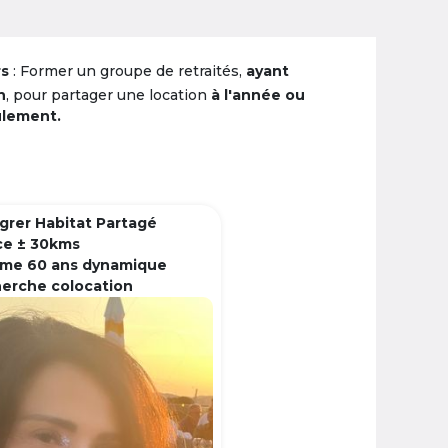
rs
: Former un groupe de retraités,
ayant
n
, pour partager une location
à l'année ou
ulement.
grer Habitat Partagé
ce ± 30kms
me 60 ans dynamique
herche colocation