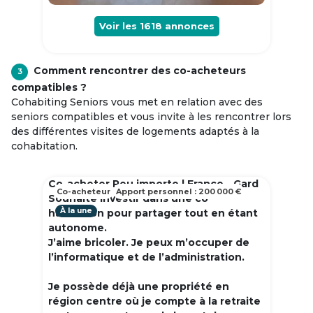
Voir les
1618
annonces
Comment rencontrer des co-acheteurs
3
compatibles ?
Cohabiting Seniors vous met en relation avec des
seniors compatibles et vous invite à les rencontrer lors
des différentes visites de logements adaptés à la
cohabitation.
Co-acheter Peu importe | France - Gard
Co-acheteur
Apport personnel : 200 000 €
Souhaite investir dans une co
À la une
habitation pour partager tout en étant
autonome.
J’aime bricoler. Je peux m’occuper de
l’informatique et de l’administration.
Je possède déjà une propriété en
région centre où je compte à la retraite