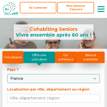
Mon annonce
Mon annonce
Se Connecter
Se Connecter
S'inscrire
S'inscrire
Accueil
Accueil
Cohabiting Seniors
Vivre ensemble après 60 ans !
Offre une
Co-
Biens à
Colocataires
colocation
acheteurs
coacheter
Pays ? 
Localisation par ville, département ou région
Ville, département, région