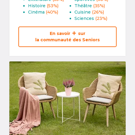
Histoire
(53%)
Théâtre
(35%)
Cinéma
(40%)
Cuisine
(26%)
Sciences
(23%)
En savoir
sur
la communauté des Seniors