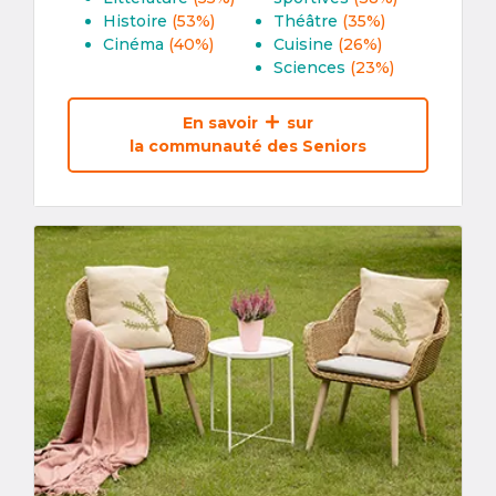
Histoire
(53%)
Théâtre
(35%)
Cinéma
(40%)
Cuisine
(26%)
Sciences
(23%)
En savoir
sur
la communauté des Seniors