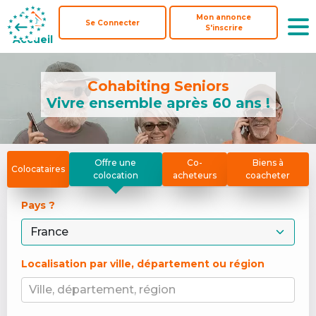
Mon annonce
Mon annonce
Se Connecter
Se Connecter
S'inscrire
S'inscrire
Accueil
Accueil
Cohabiting Seniors
Vivre ensemble après 60 ans !
Offre une
Co-
Biens à
Colocataires
colocation
acheteurs
coacheter
Pays ? 
Localisation par ville, département ou région
Ville, département, région