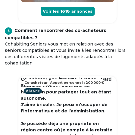
Voir les
1618
annonces
Comment rencontrer des co-acheteurs
3
compatibles ?
Cohabiting Seniors vous met en relation avec des
seniors compatibles et vous invite à les rencontrer lors
des différentes visites de logements adaptés à la
cohabitation.
Co-acheter Peu importe | France - Gard
Co-acheteur
Apport personnel : 200 000 €
Souhaite investir dans une co
À la une
habitation pour partager tout en étant
autonome.
J’aime bricoler. Je peux m’occuper de
l’informatique et de l’administration.
Je possède déjà une propriété en
région centre où je compte à la retraite