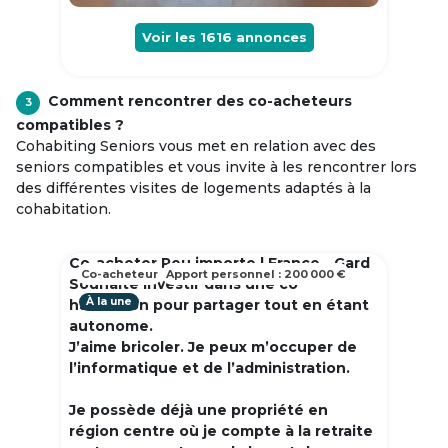
Voir les
1616
annonces
Comment rencontrer des co-acheteurs
3
compatibles ?
Cohabiting Seniors vous met en relation avec des
seniors compatibles et vous invite à les rencontrer lors
des différentes visites de logements adaptés à la
cohabitation.
Co-acheter Peu importe | France - Gard
Co-acheteur
Apport personnel : 200 000 €
Souhaite investir dans une co
À la une
habitation pour partager tout en étant
autonome.
J’aime bricoler. Je peux m’occuper de
l’informatique et de l’administration.
Je possède déjà une propriété en
région centre où je compte à la retraite