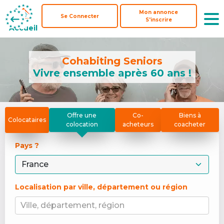
Mon annonce
Mon annonce
Se Connecter
Se Connecter
S'inscrire
S'inscrire
Accueil
Accueil
Cohabiting Seniors
Vivre ensemble après 60 ans !
Offre une
Co-
Biens à
Colocataires
colocation
acheteurs
coacheter
Pays ? 
Localisation par ville, département ou région
Ville, département, région