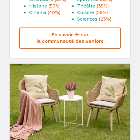
Histoire
(53%)
Théâtre
(35%)
Cinéma
(40%)
Cuisine
(26%)
Sciences
(23%)
En savoir
sur
la communauté des Seniors