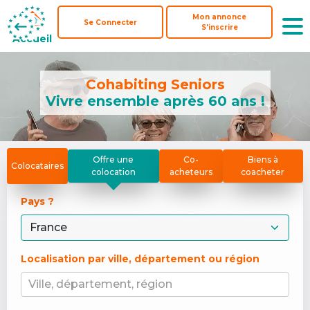
Mon annonce
Mon annonce
Se Connecter
Se Connecter
S'inscrire
S'inscrire
Accueil
Accueil
Cohabiting Seniors
Vivre ensemble après 60 ans !
Offre une
Co-
Biens à
Colocataires
colocation
acheteurs
coacheter
Pays ? 
Localisation par ville, département ou région
Ville, département, région