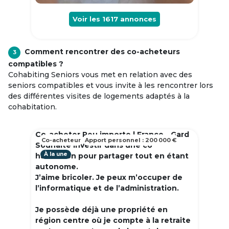
Voir les
1617
annonces
Comment rencontrer des co-acheteurs
3
compatibles ?
Cohabiting Seniors vous met en relation avec des
seniors compatibles et vous invite à les rencontrer lors
des différentes visites de logements adaptés à la
cohabitation.
Co-acheter Peu importe | France - Gard
Co-acheteur
Apport personnel : 200 000 €
Souhaite investir dans une co
À la une
habitation pour partager tout en étant
autonome.
J’aime bricoler. Je peux m’occuper de
l’informatique et de l’administration.
Je possède déjà une propriété en
région centre où je compte à la retraite