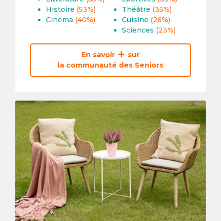
Histoire
(53%)
Théâtre
(35%)
Cinéma
(40%)
Cuisine
(26%)
Sciences
(23%)
En savoir
sur
la communauté des Seniors