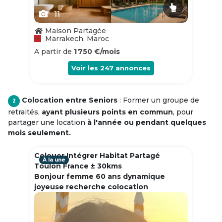
11
Maison Partagée
Marrakech, Maroc
A partir de
1 750 €/mois
Voir les
247
annonces
Colocation entre Seniors
: Former un groupe de
2
retraités,
ayant plusieurs points en commun
, pour
partager une location
à l'année ou pendant quelques
mois seulement.
Colouer Intégrer Habitat Partagé
À la une
Toulon France ± 30kms
Bonjour femme 60 ans dynamique
joyeuse recherche colocation