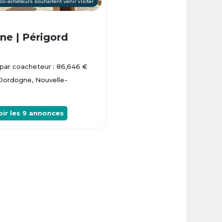
 co-acheteurs souhaitent venir visiter
e | Périgord
par coacheteur : 86,646 €
 Dordogne, Nouvelle-
oir les
9
annonces