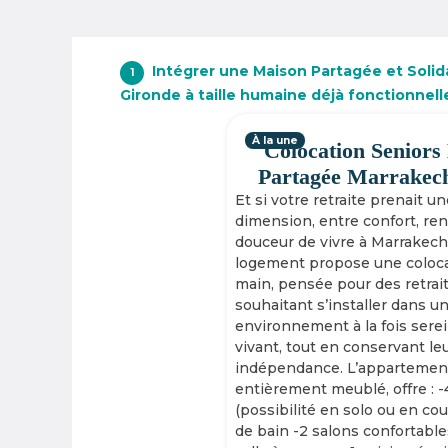
Intégrer une Maison Partagée et Solida
1
Gironde à taille humaine déjà fonctionnell
À la une
Colocation Seniors
Partagée Marrakec
Et si votre retraite prenait u
dimension, entre confort, re
douceur de vivre à Marrakech
logement propose une coloca
main, pensée pour des retrai
souhaitant s’installer dans u
environnement à la fois serei
vivant, tout en conservant le
indépendance. L’appartement
entièrement meublé, offre : 
(possibilité en solo ou en cou
de bain -2 salons confortable