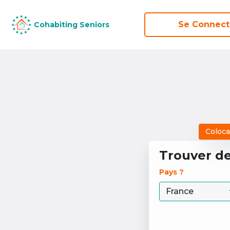
Se Connect
Se Connect
Cohabiting Seniors
Cohabiting Seniors
Coloca
Trouver d
Pays ? 