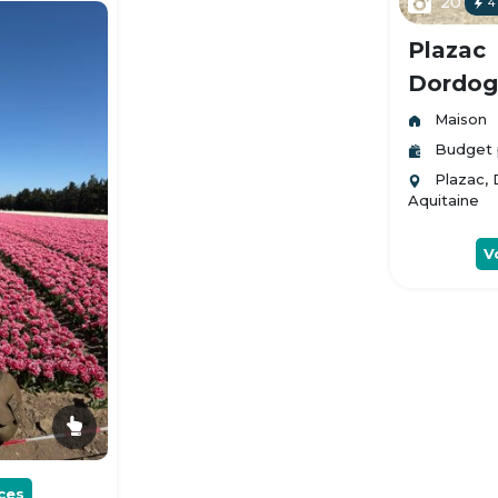
20
4
Plazac
Dordogn
Maison
Budget 
Plazac,
Aquitaine
V
ces