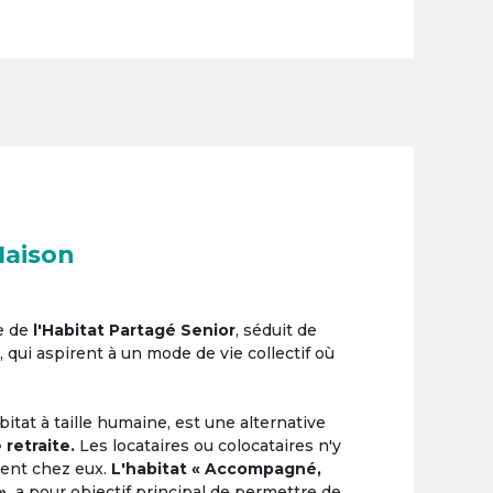
Maison
e de
l'Habitat Partagé Senior
, séduit de
, qui aspirent à un mode de vie collectif où
itat à taille humaine, est une alternative
 retraite.
Les locataires ou colocataires n'y
ement chez eux.
L'habitat « Accompagné,
»,
a pour objectif principal de permettre de