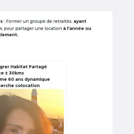
rs
: Former un groupe de retraités,
ayant
n
, pour partager une location
à l'année ou
ulement.
grer Habitat Partagé
ce ± 30kms
me 60 ans dynamique
herche colocation