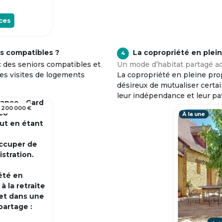
ces
s compatibles ?
La copropriété en plei
4
c des seniors compatibles et
Un mode d’habitat partagé ad
tes visites de logements
La copropriété en pleine prop
désireux de mutualiser certa
leur indépendance et leur pa
rance - Gard
 200 000 €
 co
À la une
out en étant
occuper de
istration.
été en
 la retraite
et dans une
partage :