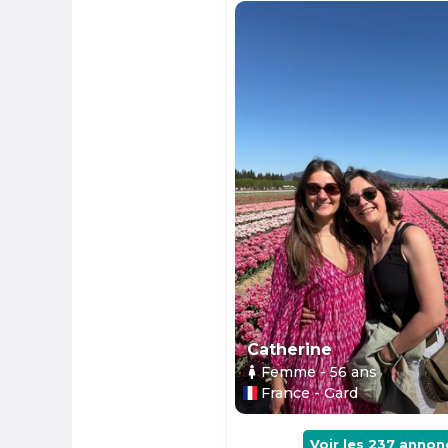
Catherine
Femme
- 56
ans
France - Gard
Voir les
237
annon