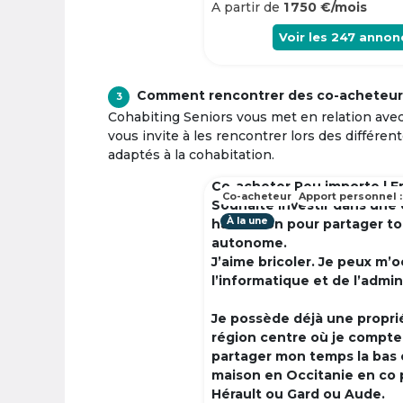
A partir de
1 750 €/mois
Voir les
247
annon
Comment rencontrer des co-acheteur
3
Cohabiting Seniors vous met en relation ave
vous invite à les rencontrer lors des différen
adaptés à la cohabitation.
Co-acheter Peu importe | F
Co-acheteur
Apport personnel :
Souhaite investir dans une
À la une
habitation pour partager t
autonome.
J’aime bricoler. Je peux m’
l’informatique et de l’admin
Je possède déjà une propri
région centre où je compte à
partager mon temps la bas 
maison en Occitanie en co 
Hérault ou Gard ou Aude.