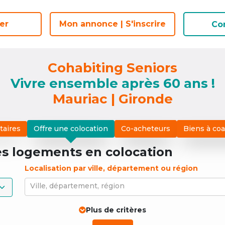
er
er
Mon annonce | S'inscrire
Mon annonce | S'inscrire
Co
Co
Cohabiting Seniors
Vivre ensemble après 60 ans !
Mauriac | Gironde
taires
Offre une colocation
Co-acheteurs
Biens à co
es logements
en colocation
Localisation par ville, département ou région
Ville, département, région
Plus de critères