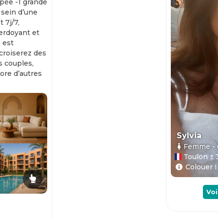
ipée -1 grande
 sein d’une
 7j/7,
erdoyant et
 est
 croiserez des
es couples,
ore d’autres
Sylvia
Femme
-
Toulon ± 
Colouer I
Voi