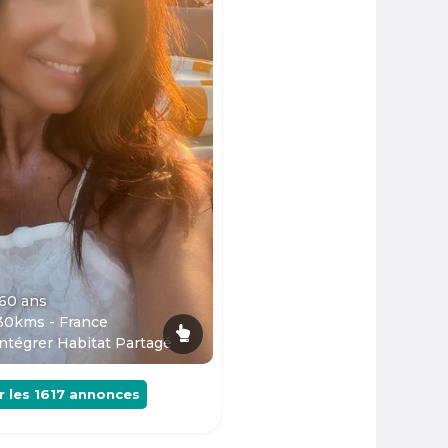
 60
ans
30kms - France
ntégrer Habitat Partagé
r les
1617
annonces