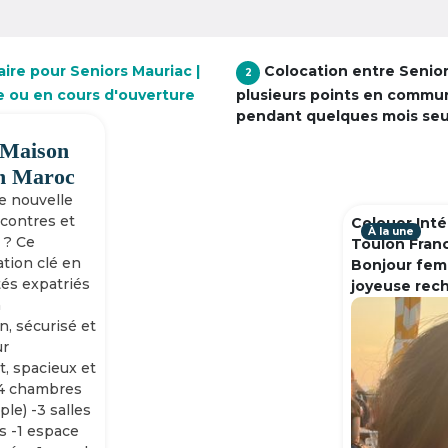
ire pour Seniors Mauriac |
Colocation entre Senio
2
e ou en cours d'ouverture
plusieurs points en commu
pendant quelques mois se
 Maison
h Maroc
ne nouvelle
ncontres et
Colouer Inté
À la une
 ? Ce
Toulon Fran
tion clé en
Bonjour fem
tés expatriés
joyeuse rec
n
n, sécurisé et
ur
, spacieux et
-4 chambres
ple) -3 salles
s -1 espace