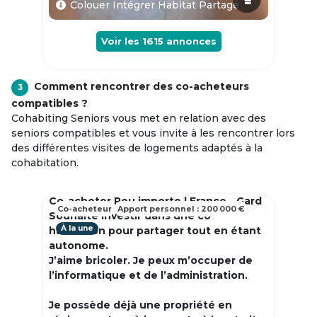
Colouer Intégrer Habitat Partagé
Voir les
1615
annonces
Comment rencontrer des co-acheteurs
3
compatibles ?
Cohabiting Seniors vous met en relation avec des
seniors compatibles et vous invite à les rencontrer lors
des différentes visites de logements adaptés à la
cohabitation.
Co-acheter Peu importe | France - Gard
Co-acheteur
Apport personnel : 200 000 €
Souhaite investir dans une co
À la une
habitation pour partager tout en étant
autonome.
J’aime bricoler. Je peux m’occuper de
l’informatique et de l’administration.
Je possède déjà une propriété en