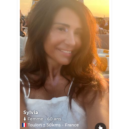
Sylvia
Femme
- 60
ans
Toulon ± 30kms - France