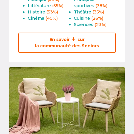
Littérature
(55%)
sportives
(38%)
Histoire
(53%)
Théâtre
(35%)
Cinéma
(40%)
Cuisine
(26%)
Sciences
(23%)
En savoir
sur
la communauté des Seniors