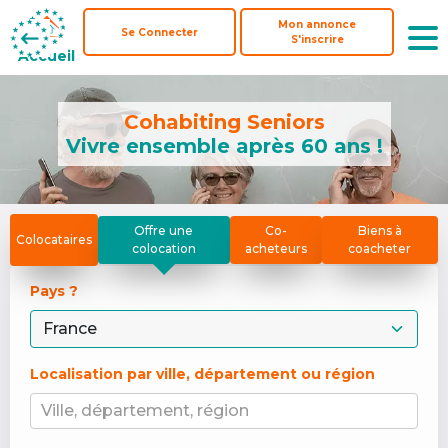
Mon annonce
Mon annonce
Se Connecter
Se Connecter
S'inscrire
S'inscrire
Accueil
Accueil
Cohabiting Seniors
Vivre ensemble après 60 ans !
Offre une
Co-
Biens à
Colocataires
colocation
acheteurs
coacheter
Pays ? 
Localisation par ville, département ou région
Ville, département, région