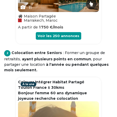
11
Maison Partagée
Marrakech, Maroc
A partir de
1 750 €/mois
Voir les
250
annonces
Colocation entre Seniors
: Former un groupe de
2
retraités,
ayant plusieurs points en commun
, pour
partager une location
à l'année ou pendant quelques
mois seulement.
Colouer Intégrer Habitat Partagé
À la une
Toulon France ± 30kms
Bonjour femme 60 ans dynamique
joyeuse recherche colocation