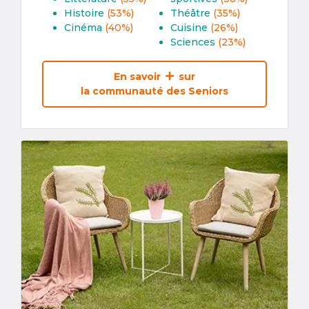
Histoire
(53%)
Théâtre
(35%)
Cinéma
(40%)
Cuisine
(26%)
Sciences
(23%)
En savoir
sur
la communauté des Seniors