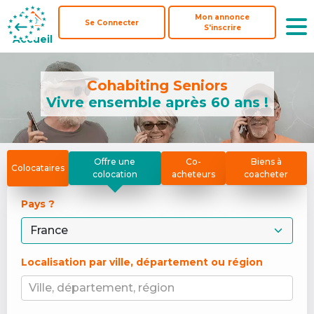
Mon annonce
Mon annonce
Se Connecter
Se Connecter
S'inscrire
S'inscrire
Accueil
Accueil
Cohabiting Seniors
Vivre ensemble après 60 ans !
Offre une
Co-
Biens à
Colocataires
colocation
acheteurs
coacheter
Pays ? 
Localisation par ville, département ou région
Ville, département, région