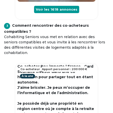
Voir les
1618
annonces
Comment rencontrer des co-acheteurs
3
compatibles ?
Cohabiting Seniors vous met en relation avec des
seniors compatibles et vous invite à les rencontrer lors
des différentes visites de logements adaptés à la
cohabitation.
Co-acheter Peu importe | France - Gard
Co-acheteur
Apport personnel : 200 000 €
Souhaite investir dans une co
À la une
habitation pour partager tout en étant
autonome.
J’aime bricoler. Je peux m’occuper de
l’informatique et de l’administration.
Je possède déjà une propriété en
région centre où je compte à la retraite