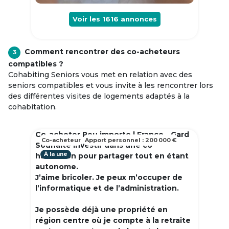
Voir les
1616
annonces
Comment rencontrer des co-acheteurs
3
compatibles ?
Cohabiting Seniors vous met en relation avec des
seniors compatibles et vous invite à les rencontrer lors
des différentes visites de logements adaptés à la
cohabitation.
Co-acheter Peu importe | France - Gard
Co-acheteur
Apport personnel : 200 000 €
Souhaite investir dans une co
À la une
habitation pour partager tout en étant
autonome.
J’aime bricoler. Je peux m’occuper de
l’informatique et de l’administration.
Je possède déjà une propriété en
région centre où je compte à la retraite