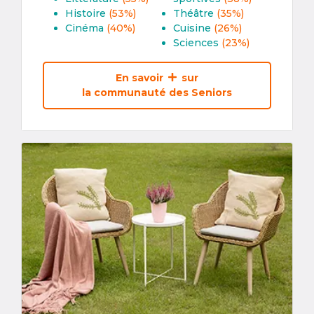
Histoire
(53%)
Théâtre
(35%)
Cinéma
(40%)
Cuisine
(26%)
Sciences
(23%)
En savoir
sur
la communauté des Seniors