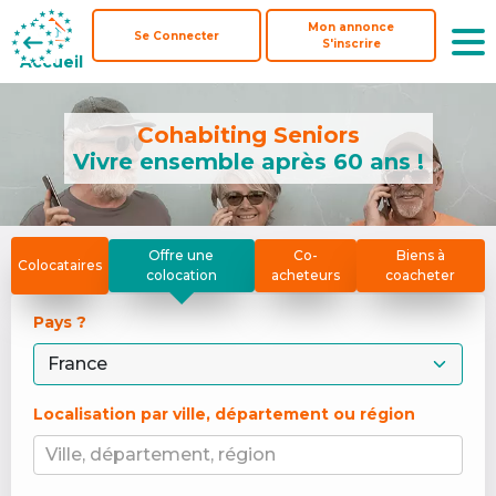
Mon annonce
Mon annonce
Se Connecter
Se Connecter
S'inscrire
S'inscrire
Accueil
Accueil
Cohabiting Seniors
Vivre ensemble après 60 ans !
Offre une
Co-
Biens à
Colocataires
colocation
acheteurs
coacheter
Pays ? 
Localisation par ville, département ou région
Ville, département, région