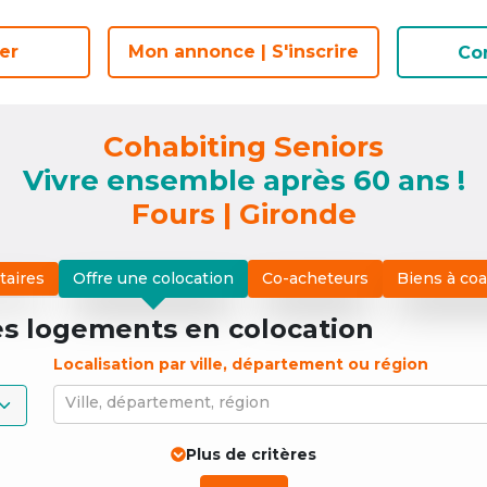
er
er
Mon annonce | S'inscrire
Mon annonce | S'inscrire
Co
Co
Cohabiting Seniors
Vivre ensemble après 60 ans !
Fours | Gironde
taires
Offre une colocation
Co-acheteurs
Biens à co
es logements
en colocation
Localisation par ville, département ou région
Ville, département, région
Plus de critères