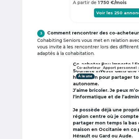
A partir de
1 750 €/mois
Voir les
250
annon
Comment rencontrer des co-acheteur
3
Cohabiting Seniors vous met en relation ave
vous invite à les rencontrer lors des différen
adaptés à la cohabitation.
Co-acheter Peu importe | F
Co-acheteur
Apport personnel :
Souhaite investir dans une
À la une
habitation pour partager t
autonome.
J’aime bricoler. Je peux m’
l’informatique et de l’admin
Je possède déjà une propri
région centre où je compte à
partager mon temps la bas 
maison en Occitanie en co 
Hérault ou Gard ou Aude.