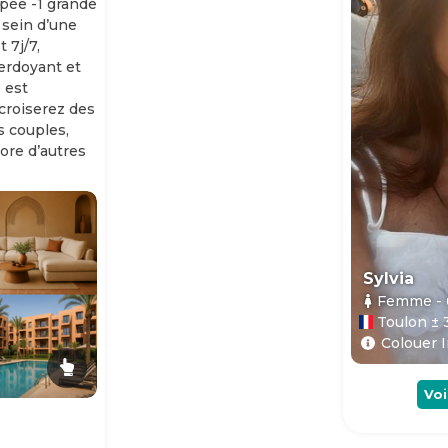
ipée -1 grande
 sein d’une
 7j/7,
erdoyant et
 est
 croiserez des
es couples,
ore d’autres
Sylvia
Femme
-
Toulon ± 
Colouer I
Voi