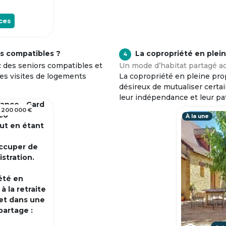
ces
s compatibles ?
La copropriété en plei
4
c des seniors compatibles et
Un mode d’habitat partagé ad
tes visites de logements
La copropriété en pleine prop
désireux de mutualiser certa
leur indépendance et leur pa
rance - Gard
 200 000 €
 co
À la une
out en étant
occuper de
istration.
été en
 la retraite
et dans une
partage :