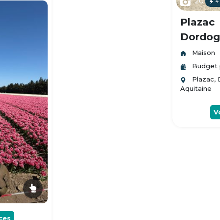
20
4
Plazac
Dordogn
Maison
Budget 
Plazac,
Aquitaine
V
ces