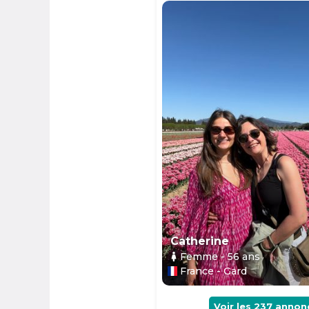
Catherine
Femme
- 56
ans
France - Gard
Voir les
237
annon