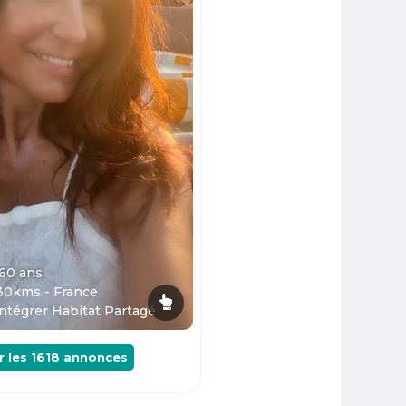
 60
ans
30kms - France
ntégrer Habitat Partagé
r les
1618
annonces