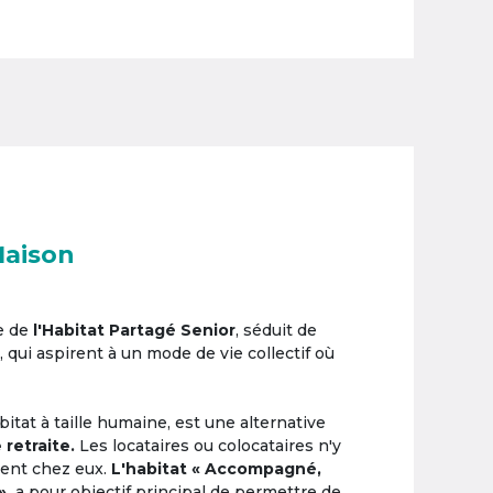
Maison
e de
l'Habitat Partagé Senior
, séduit de
, qui aspirent à un mode de vie collectif où
itat à taille humaine, est une alternative
 retraite.
Les locataires ou colocataires n'y
ement chez eux.
L'habitat « Accompagné,
»,
a pour objectif principal de permettre de