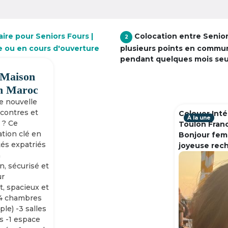
ire pour Seniors Fours |
Colocation entre Senio
2
e ou en cours d'ouverture
plusieurs points en commu
pendant quelques mois se
 Maison
h Maroc
ne nouvelle
ncontres et
Colouer Inté
À la une
 ? Ce
Toulon Fran
tion clé en
Bonjour fem
tés expatriés
joyeuse rec
n
n, sécurisé et
ur
, spacieux et
-4 chambres
ple) -3 salles
s -1 espace