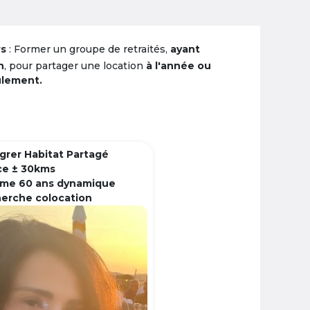
rs
: Former un groupe de retraités,
ayant
n
, pour partager une location
à l'année ou
ulement.
grer Habitat Partagé
ce ± 30kms
me 60 ans dynamique
herche colocation