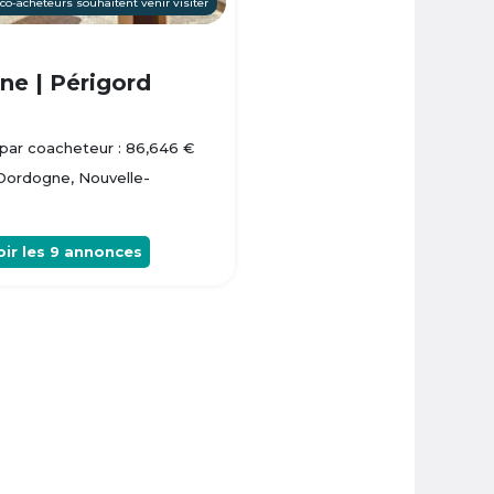
 co-acheteurs souhaitent venir visiter
e | Périgord
par coacheteur : 86,646 €
 Dordogne, Nouvelle-
oir les
9
annonces