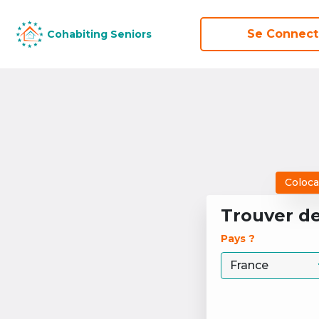
Se Connect
Se Connect
Cohabiting Seniors
Cohabiting Seniors
Coloca
Trouver d
Pays ? 