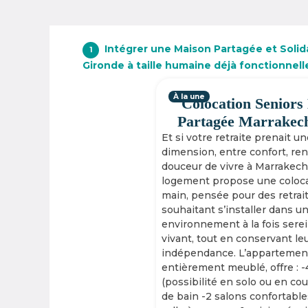
Intégrer une Maison Partagée et Solida
1
Gironde à taille humaine déjà fonctionnell
À la une
Colocation Seniors
Partagée Marrakec
Et si votre retraite prenait u
dimension, entre confort, re
douceur de vivre à Marrakech
logement propose une coloca
main, pensée pour des retrai
souhaitant s’installer dans u
environnement à la fois serei
vivant, tout en conservant le
indépendance. L’appartement
entièrement meublé, offre : 
(possibilité en solo ou en cou
de bain -2 salons confortable