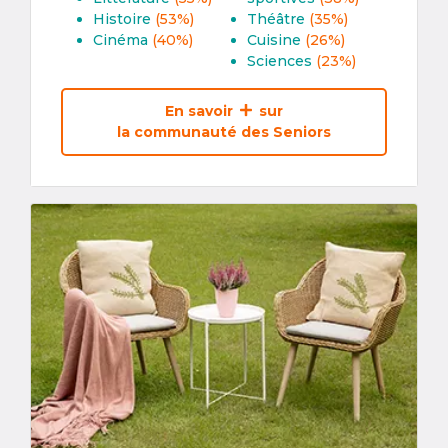
Histoire
(53%)
Théâtre
(35%)
Cinéma
(40%)
Cuisine
(26%)
Sciences
(23%)
En savoir
sur
la communauté des Seniors