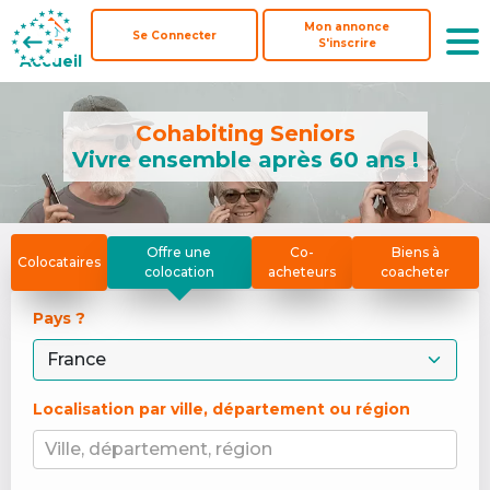
Mon annonce
Mon annonce
Se Connecter
Se Connecter
S'inscrire
S'inscrire
Accueil
Accueil
Cohabiting Seniors
Vivre ensemble après 60 ans !
Offre une
Co-
Biens à
Colocataires
colocation
acheteurs
coacheter
Pays ? 
Localisation par ville, département ou région
Ville, département, région