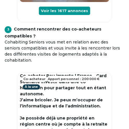
Voir les
1617
annonces
Comment rencontrer des co-acheteurs
3
compatibles ?
Cohabiting Seniors vous met en relation avec des
seniors compatibles et vous invite à les rencontrer lors
des différentes visites de logements adaptés à la
cohabitation.
Co-acheter Peu importe | France - Gard
Co-acheteur
Apport personnel : 200 000 €
Souhaite investir dans une co
À la une
habitation pour partager tout en étant
autonome.
J’aime bricoler. Je peux m’occuper de
l’informatique et de l’administration.
Je possède déjà une propriété en
région centre où je compte à la retraite