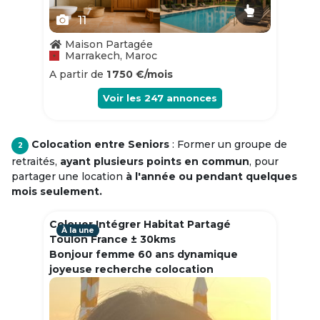
11
Maison Partagée
Marrakech, Maroc
A partir de
1 750 €/mois
Voir les
247
annonces
Colocation entre Seniors
: Former un groupe de
2
retraités,
ayant plusieurs points en commun
, pour
partager une location
à l'année ou pendant quelques
mois seulement.
Colouer Intégrer Habitat Partagé
À la une
Toulon France ± 30kms
Bonjour femme 60 ans dynamique
joyeuse recherche colocation