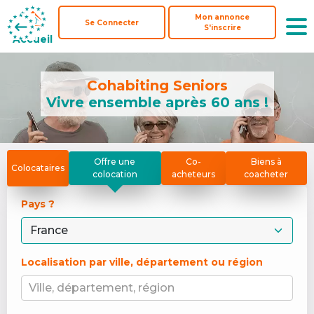
Mon annonce
Mon annonce
Se Connecter
Se Connecter
S'inscrire
S'inscrire
Accueil
Accueil
Cohabiting Seniors
Vivre ensemble après 60 ans !
Offre une
Co-
Biens à
Colocataires
colocation
acheteurs
coacheter
Pays ? 
Localisation par ville, département ou région
Ville, département, région