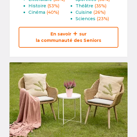
Histoire
(53%)
Théâtre
(35%)
Cinéma
(40%)
Cuisine
(26%)
Sciences
(23%)
En savoir
sur
la communauté des Seniors