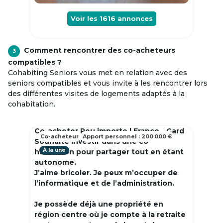
Voir les
1616
annonces
Comment rencontrer des co-acheteurs
3
compatibles ?
Cohabiting Seniors vous met en relation avec des
seniors compatibles et vous invite à les rencontrer lors
des différentes visites de logements adaptés à la
cohabitation.
Co-acheter Peu importe | France - Gard
Co-acheteur
Apport personnel : 200 000 €
Souhaite investir dans une co
À la une
habitation pour partager tout en étant
autonome.
J’aime bricoler. Je peux m’occuper de
l’informatique et de l’administration.
Je possède déjà une propriété en
région centre où je compte à la retraite