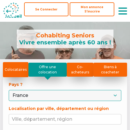
Mon annonce
Mon annonce
Se Connecter
Se Connecter
S'inscrire
S'inscrire
Accueil
Accueil
Cohabiting Seniors
Vivre ensemble après 60 ans !
Offre une
Co-
Biens à
Colocataires
colocation
acheteurs
coacheter
Pays ? 
Localisation par ville, département ou région
Ville, département, région