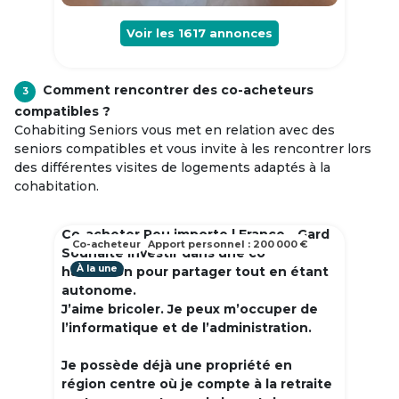
Voir les
1617
annonces
Comment rencontrer des co-acheteurs
3
compatibles ?
Cohabiting Seniors vous met en relation avec des
seniors compatibles et vous invite à les rencontrer lors
des différentes visites de logements adaptés à la
cohabitation.
Co-acheter Peu importe | France - Gard
Co-acheteur
Apport personnel : 200 000 €
Souhaite investir dans une co
À la une
habitation pour partager tout en étant
autonome.
J’aime bricoler. Je peux m’occuper de
l’informatique et de l’administration.
Je possède déjà une propriété en
région centre où je compte à la retraite