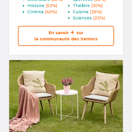
Histoire
(53%)
Théâtre
(35%)
Cinéma
(40%)
Cuisine
(26%)
Sciences
(23%)
En savoir
sur
la communauté des Seniors