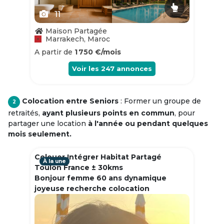
11
Maison Partagée
Marrakech, Maroc
A partir de
1 750 €/mois
Voir les
247
annonces
Colocation entre Seniors
: Former un groupe de
2
retraités,
ayant plusieurs points en commun
, pour
partager une location
à l'année ou pendant quelques
mois seulement.
Colouer Intégrer Habitat Partagé
À la une
Toulon France ± 30kms
Bonjour femme 60 ans dynamique
joyeuse recherche colocation