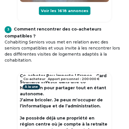
Voir les
1618
annonces
Comment rencontrer des co-acheteurs
3
compatibles ?
Cohabiting Seniors vous met en relation avec des
seniors compatibles et vous invite à les rencontrer lors
des différentes visites de logements adaptés à la
cohabitation.
Co-acheter Peu importe | France - Gard
Co-acheteur
Apport personnel : 200 000 €
Souhaite investir dans une co
À la une
habitation pour partager tout en étant
autonome.
J’aime bricoler. Je peux m’occuper de
l’informatique et de l’administration.
Je possède déjà une propriété en
région centre où je compte à la retraite