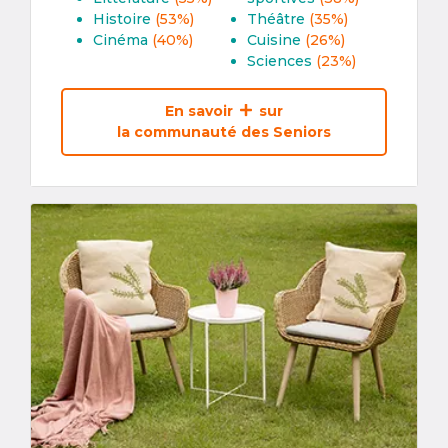
Histoire
(53%)
Théâtre
(35%)
Cinéma
(40%)
Cuisine
(26%)
Sciences
(23%)
En savoir
sur
la communauté des Seniors