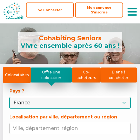
Mon annonce
Mon annonce
Se Connecter
Se Connecter
S'inscrire
S'inscrire
Accueil
Accueil
Cohabiting Seniors
Vivre ensemble après 60 ans !
Offre une
Co-
Biens à
Colocataires
colocation
acheteurs
coacheter
Pays ? 
Localisation par ville, département ou région
Ville, département, région