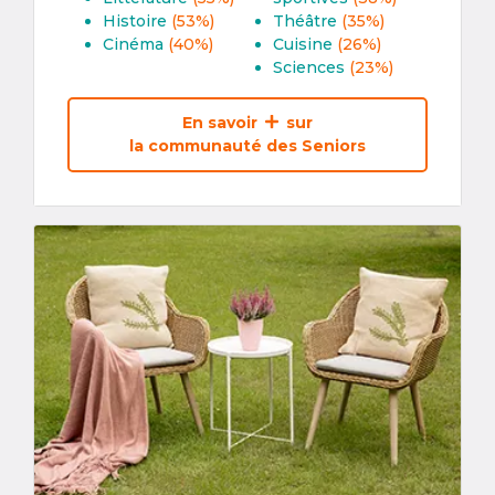
Histoire
(53%)
Théâtre
(35%)
Cinéma
(40%)
Cuisine
(26%)
Sciences
(23%)
En savoir
sur
la communauté des Seniors