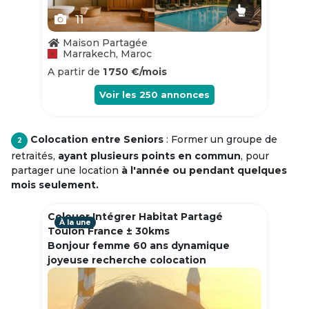
11
Maison Partagée
Marrakech, Maroc
A partir de
1 750 €/mois
Voir les
250
annonces
Colocation entre Seniors
: Former un groupe de
2
retraités,
ayant plusieurs points en commun
, pour
partager une location
à l'année ou pendant quelques
mois seulement.
Colouer Intégrer Habitat Partagé
À la une
Toulon France ± 30kms
Bonjour femme 60 ans dynamique
joyeuse recherche colocation