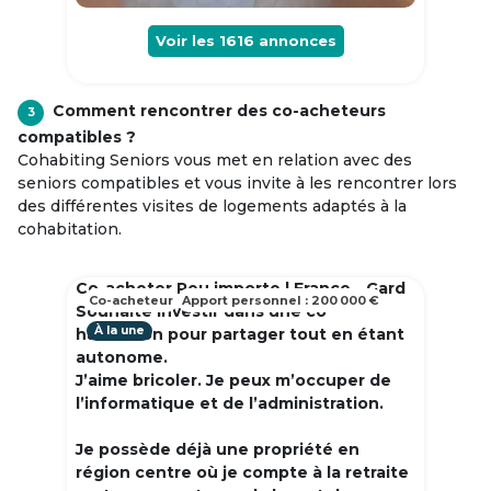
Voir les
1616
annonces
Comment rencontrer des co-acheteurs
3
compatibles ?
Cohabiting Seniors vous met en relation avec des
seniors compatibles et vous invite à les rencontrer lors
des différentes visites de logements adaptés à la
cohabitation.
Co-acheter Peu importe | France - Gard
Co-acheteur
Apport personnel : 200 000 €
Souhaite investir dans une co
À la une
habitation pour partager tout en étant
autonome.
J’aime bricoler. Je peux m’occuper de
l’informatique et de l’administration.
Je possède déjà une propriété en
région centre où je compte à la retraite