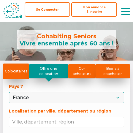
Mon annonce
Mon annonce
Se Connecter
Se Connecter
S'inscrire
S'inscrire
Accueil
Accueil
Cohabiting Seniors
Vivre ensemble après 60 ans !
Offre une
Co-
Biens à
Colocataires
colocation
acheteurs
coacheter
Pays ? 
Localisation par ville, département ou région
Ville, département, région