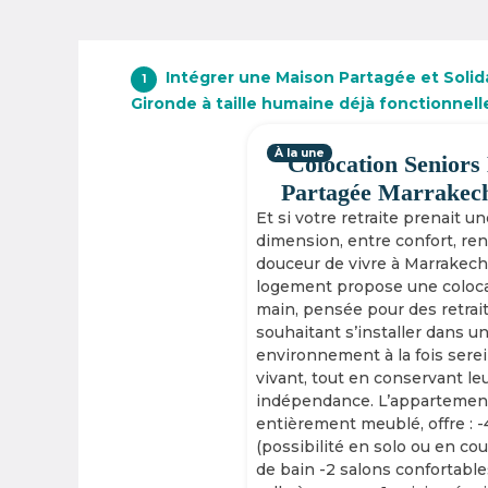
Intégrer une Maison Partagée et Solida
1
Gironde à taille humaine déjà fonctionnell
À la une
Colocation Seniors
Partagée Marrakec
Et si votre retraite prenait u
dimension, entre confort, re
douceur de vivre à Marrakech
logement propose une coloca
main, pensée pour des retrai
souhaitant s’installer dans u
environnement à la fois serei
vivant, tout en conservant le
indépendance. L’appartement
entièrement meublé, offre : 
(possibilité en solo ou en cou
de bain -2 salons confortable