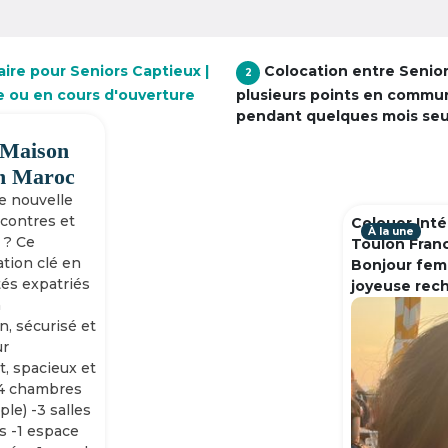
ire pour Seniors Captieux |
Colocation entre Senio
2
e ou en cours d'ouverture
plusieurs points en commu
pendant quelques mois se
 Maison
h Maroc
ne nouvelle
ncontres et
Colouer Inté
À la une
 ? Ce
Toulon Fran
tion clé en
Bonjour fem
tés expatriés
joyeuse rec
n
n, sécurisé et
ur
, spacieux et
-4 chambres
ple) -3 salles
s -1 espace