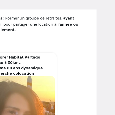
rs
: Former un groupe de retraités,
ayant
n
, pour partager une location
à l'année ou
ulement.
grer Habitat Partagé
ce ± 30kms
me 60 ans dynamique
herche colocation