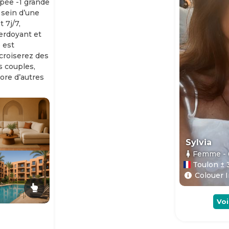
ipée -1 grande
 sein d’une
 7j/7,
erdoyant et
 est
 croiserez des
es couples,
ore d’autres
Sylvia
Femme
-
Toulon ± 
Colouer I
Voi