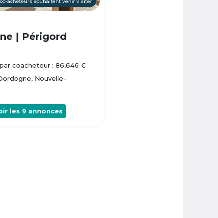
 co-acheteurs souhaitent venir visiter
e | Périgord
par coacheteur : 86,646 €
 Dordogne, Nouvelle-
oir les
9
annonces