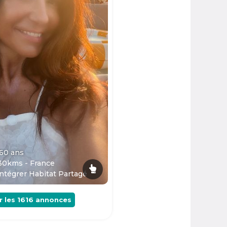
 60
ans
30kms - France
ntégrer Habitat Partagé
r les
1616
annonces