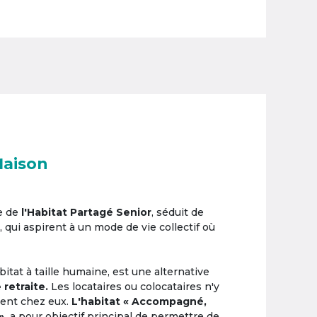
Maison
e de
l'Habitat Partagé Senior
, séduit de
, qui aspirent à un mode de vie collectif où
itat à taille humaine, est une alternative
 retraite.
Les locataires ou colocataires n'y
ement chez eux.
L'habitat « Accompagné,
»,
a pour objectif principal de permettre de