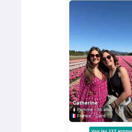
Catherine
Femme
- 56
ans
France - Gard
Voir les
237
annon