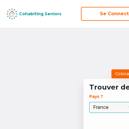
Se Connect
Se Connect
Cohabiting Seniors
Cohabiting Seniors
Coloca
Trouver d
Pays ? 