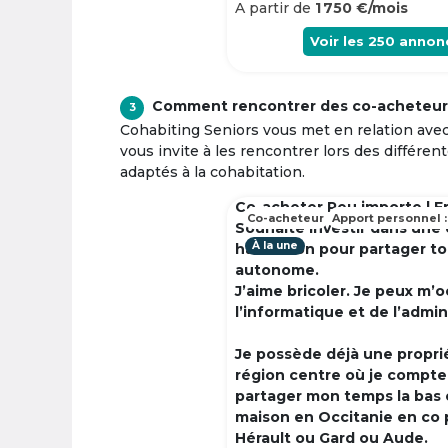
A partir de
1 750 €/mois
Voir les
250
annon
Comment rencontrer des co-acheteur
3
Cohabiting Seniors vous met en relation ave
vous invite à les rencontrer lors des différen
adaptés à la cohabitation.
Co-acheter Peu importe | F
Co-acheteur
Apport personnel :
Souhaite investir dans une
À la une
habitation pour partager t
autonome.
J’aime bricoler. Je peux m’
l’informatique et de l’admin
Je possède déjà une propri
région centre où je compte à
partager mon temps la bas 
maison en Occitanie en co 
Hérault ou Gard ou Aude.