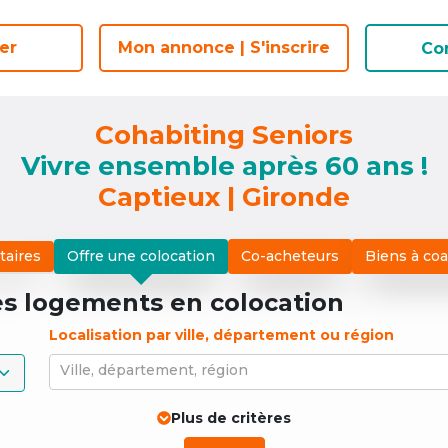
er
er
Mon annonce | S'inscrire
Mon annonce | S'inscrire
Co
Co
Cohabiting Seniors
Vivre ensemble après 60 ans !
Captieux | Gironde
taires
Offre une colocation
Co-acheteurs
Biens à co
es logements
en colocation
Localisation par ville, département ou région
Ville, département, région
Plus de critères