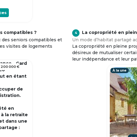
ces
s compatibles ?
La copropriété en plei
4
c des seniors compatibles et
Un mode d’habitat partagé ad
tes visites de logements
La copropriété en pleine prop
désireux de mutualiser certa
leur indépendance et leur pa
rance - Gard
 200 000 €
 co
À la une
out en étant
occuper de
istration.
été en
 la retraite
et dans une
partage :