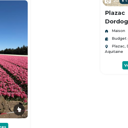
20
4
Plazac
Dordogn
Maison
Budget 
Plazac,
Aquitaine
V
ces