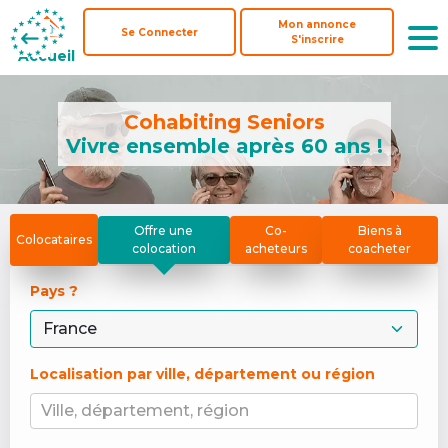
Mon annonce
Mon annonce
Se Connecter
Se Connecter
S'inscrire
S'inscrire
Accueil
Accueil
Cohabiting Seniors
Vivre ensemble après 60 ans !
Offre une
Co-
Biens à
Colocataires
colocation
acheteurs
coacheter
Pays ? 
Localisation par ville, département ou région
Ville, département, région