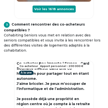
Voir les
1618
annonces
Comment rencontrer des co-acheteurs
3
compatibles ?
Cohabiting Seniors vous met en relation avec des
seniors compatibles et vous invite à les rencontrer lors
des différentes visites de logements adaptés à la
cohabitation.
Co-acheter Peu importe | France - Gard
Co-acheteur
Apport personnel : 200 000 €
Souhaite investir dans une co
À la une
habitation pour partager tout en étant
autonome.
J’aime bricoler. Je peux m’occuper de
l’informatique et de l’administration.
Je possède déjà une propriété en
région centre où je compte à la retraite