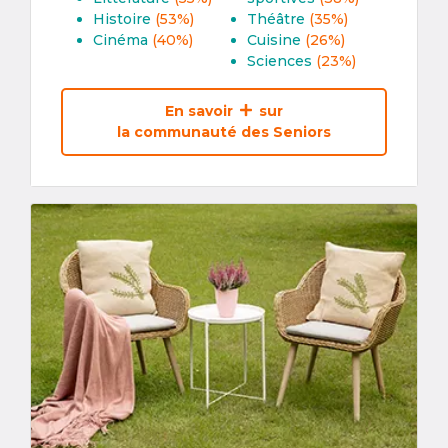
Histoire
(53%)
Théâtre
(35%)
Cinéma
(40%)
Cuisine
(26%)
Sciences
(23%)
En savoir
sur
la communauté des Seniors