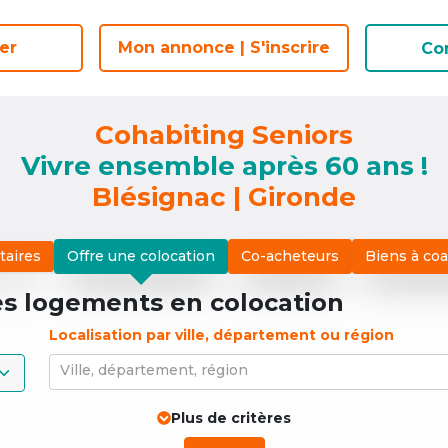
er
er
Mon annonce | S'inscrire
Mon annonce | S'inscrire
Co
Co
Cohabiting Seniors
Vivre ensemble après 60 ans !
Blésignac | Gironde
taires
Offre une colocation
Co-acheteurs
Biens à co
es logements
en colocation
Localisation par ville, département ou région
Ville, département, région
Plus de critères