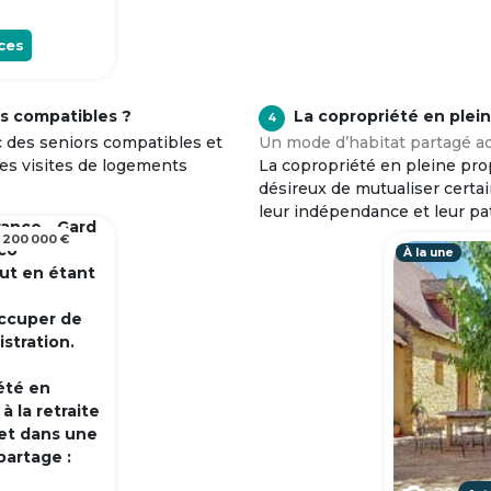
ces
s compatibles ?
La copropriété en plei
4
c des seniors compatibles et
Un mode d’habitat partagé ad
tes visites de logements
La copropriété en pleine prop
désireux de mutualiser certa
leur indépendance et leur pa
rance - Gard
 200 000 €
 co
À la une
out en étant
occuper de
istration.
été en
 la retraite
et dans une
partage :