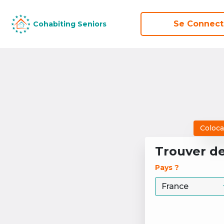
Se Connect
Se Connect
Cohabiting Seniors
Cohabiting Seniors
Coloca
Trouver d
Pays ? 