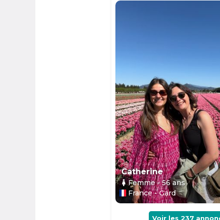
Catherine
Femme
- 56
ans
France - Gard
Voir les
237
annon