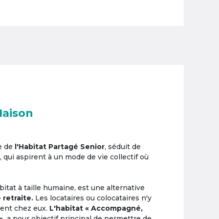
Maison
e de
l'Habitat Partagé Senior
, séduit de
, qui aspirent à un mode de vie collectif où
itat à taille humaine, est une alternative
 retraite.
Les locataires ou colocataires n'y
ement chez eux.
L'habitat « Accompagné,
»,
a pour objectif principal de permettre de