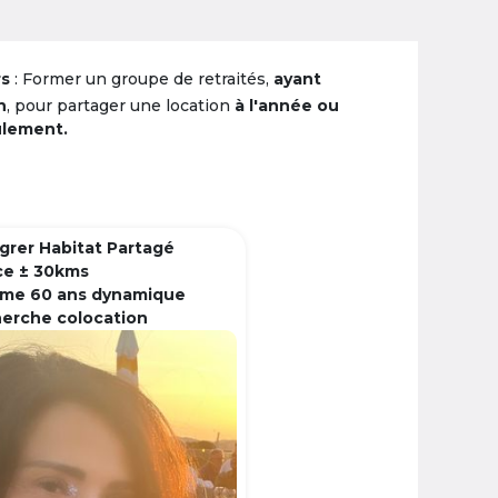
rs
: Former un groupe de retraités,
ayant
n
, pour partager une location
à l'année ou
ulement.
grer Habitat Partagé
ce ± 30kms
me 60 ans dynamique
herche colocation