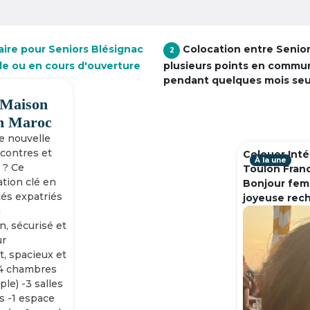
aire pour Seniors Blésignac
Colocation entre Senio
2
lle ou en cours d'ouverture
plusieurs points en commu
pendant quelques mois se
 Maison
h Maroc
ne nouvelle
ncontres et
Colouer Inté
À la une
 ? Ce
Toulon Fran
tion clé en
Bonjour fem
tés expatriés
joyeuse rec
n
n, sécurisé et
ur
, spacieux et
-4 chambres
ple) -3 salles
s -1 espace