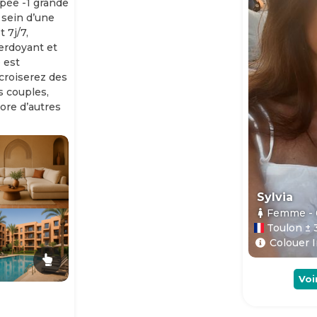
ipée -1 grande
 sein d’une
 7j/7,
erdoyant et
 est
 croiserez des
es couples,
ore d’autres
Sylvia
Femme
-
Toulon ± 
Colouer I
Voi