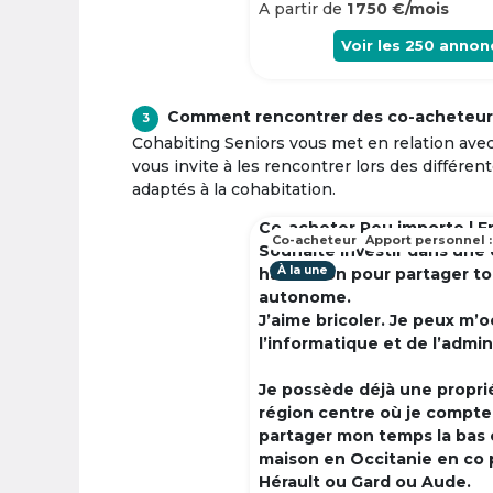
A partir de
1 750 €/mois
Voir les
250
annon
Comment rencontrer des co-acheteur
3
Cohabiting Seniors vous met en relation ave
vous invite à les rencontrer lors des différen
adaptés à la cohabitation.
Co-acheter Peu importe | F
Co-acheteur
Apport personnel :
Souhaite investir dans une
À la une
habitation pour partager t
autonome.
J’aime bricoler. Je peux m’
l’informatique et de l’admin
Je possède déjà une propri
région centre où je compte à
partager mon temps la bas 
maison en Occitanie en co 
Hérault ou Gard ou Aude.