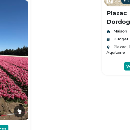
20
4
Plazac
Dordogn
Maison
Budget 
Plazac,
Aquitaine
V
ces