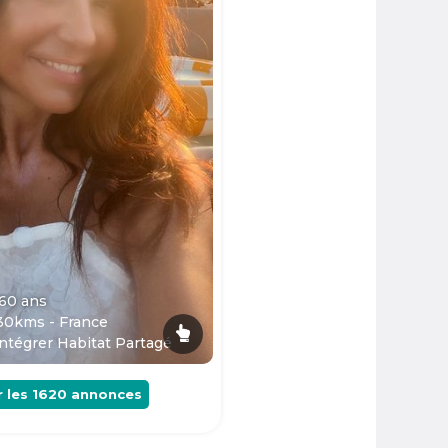
 60
ans
30kms - France
ntégrer Habitat Partagé
r les
1620
annonces