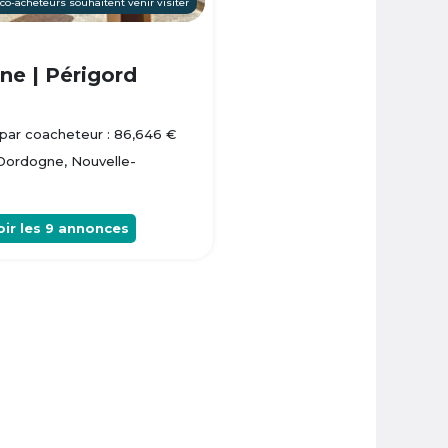
 co-acheteurs souhaitent venir visiter
e | Périgord
par coacheteur : 86,646 €
 Dordogne, Nouvelle-
oir les
9
annonces