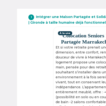
Intégrer une Maison Partagée et Solid
1
| Gironde à taille humaine déjà fonctionne
À la une
Colocation Seniors
Partagée Marrakec
Et si votre retraite prenait u
dimension, entre confort, re
douceur de vivre à Marrakech
logement propose une coloca
main, pensée pour des retrai
souhaitant s’installer dans u
environnement à la fois serei
vivant, tout en conservant le
indépendance. L’appartement
entièrement meublé, offre : 
(possibilité en solo ou en cou
de bain -2 salons confortable