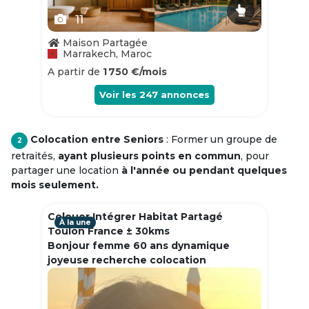
11
Maison Partagée
Marrakech, Maroc
A partir de
1 750 €/mois
Voir les
247
annonces
Colocation entre Seniors
: Former un groupe de
2
retraités,
ayant plusieurs points en commun
, pour
partager une location
à l'année ou pendant quelques
mois seulement.
Colouer Intégrer Habitat Partagé
À la une
Toulon France ± 30kms
Bonjour femme 60 ans dynamique
joyeuse recherche colocation