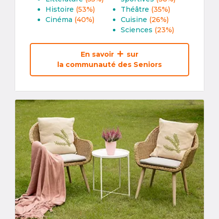
Histoire
(53%)
Théâtre
(35%)
Cinéma
(40%)
Cuisine
(26%)
Sciences
(23%)
En savoir
sur
la communauté des Seniors