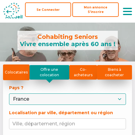
Mon annonce
Mon annonce
Se Connecter
Se Connecter
S'inscrire
S'inscrire
Accueil
Accueil
Cohabiting Seniors
Vivre ensemble après 60 ans !
Offre une
Co-
Biens à
Colocataires
colocation
acheteurs
coacheter
Pays ? 
Localisation par ville, département ou région
Ville, département, région