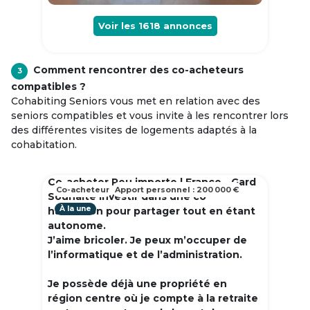
Voir les
1618
annonces
Comment rencontrer des co-acheteurs
3
compatibles ?
Cohabiting Seniors vous met en relation avec des
seniors compatibles et vous invite à les rencontrer lors
des différentes visites de logements adaptés à la
cohabitation.
Co-acheter Peu importe | France - Gard
Co-acheteur
Apport personnel : 200 000 €
Souhaite investir dans une co
À la une
habitation pour partager tout en étant
autonome.
J’aime bricoler. Je peux m’occuper de
l’informatique et de l’administration.
Je possède déjà une propriété en
région centre où je compte à la retraite