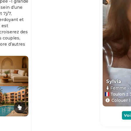
ipée -1 grande
 sein d’une
 7j/7,
erdoyant et
 est
 croiserez des
es couples,
ore d’autres
Sylvia
Femme
-
Toulon ± 
Colouer I
Voi