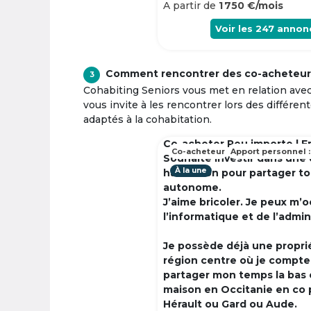
A partir de
1 750 €/mois
Voir les
247
annon
Comment rencontrer des co-acheteur
3
Cohabiting Seniors vous met en relation ave
vous invite à les rencontrer lors des différen
adaptés à la cohabitation.
Co-acheter Peu importe | F
Co-acheteur
Apport personnel :
Souhaite investir dans une
À la une
habitation pour partager t
autonome.
J’aime bricoler. Je peux m’
l’informatique et de l’admin
Je possède déjà une propri
région centre où je compte à
partager mon temps la bas 
maison en Occitanie en co 
Hérault ou Gard ou Aude.