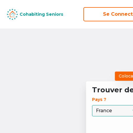
Se Connect
Se Connect
Cohabiting Seniors
Cohabiting Seniors
Coloca
Trouver d
Pays ? 