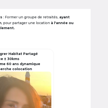
rs
: Former un groupe de retraités,
ayant
n
, pour partager une location
à l'année ou
ulement.
grer Habitat Partagé
ce ± 30kms
me 60 ans dynamique
herche colocation