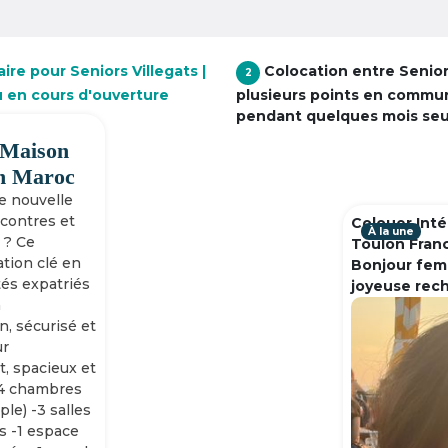
ire pour Seniors Villegats |
Colocation entre Senio
2
u en cours d'ouverture
plusieurs points en commu
pendant quelques mois se
 Maison
h Maroc
ne nouvelle
ncontres et
Colouer Inté
À la une
 ? Ce
Toulon Fran
tion clé en
Bonjour fem
tés expatriés
joyeuse rec
n
n, sécurisé et
ur
, spacieux et
-4 chambres
ple) -3 salles
s -1 espace