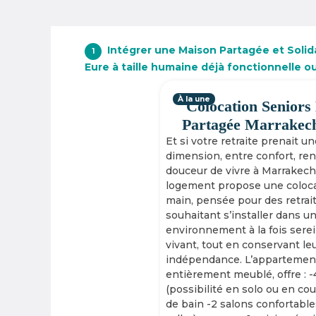
Intégrer une Maison Partagée et Solida
1
Eure à taille humaine déjà fonctionnelle o
À la une
Colocation Seniors
Partagée Marrakec
Et si votre retraite prenait u
dimension, entre confort, re
douceur de vivre à Marrakech
logement propose une coloca
main, pensée pour des retrai
souhaitant s’installer dans u
environnement à la fois serei
vivant, tout en conservant le
indépendance. L’appartement
entièrement meublé, offre : 
(possibilité en solo ou en cou
de bain -2 salons confortable