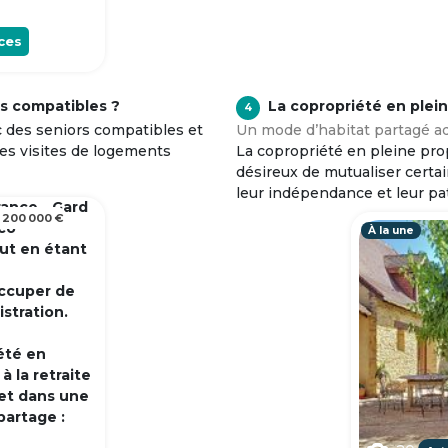
ces
s compatibles ?
La copropriété en plei
4
c des seniors compatibles et
Un mode d’habitat partagé ad
tes visites de logements
La copropriété en pleine prop
désireux de mutualiser certa
leur indépendance et leur pa
rance - Gard
 200 000 €
 co
À la une
out en étant
occuper de
istration.
été en
 la retraite
et dans une
partage :