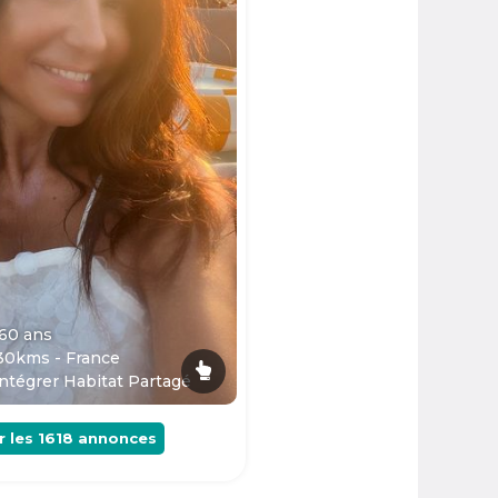
 60
ans
30kms - France
ntégrer Habitat Partagé
r les
1618
annonces