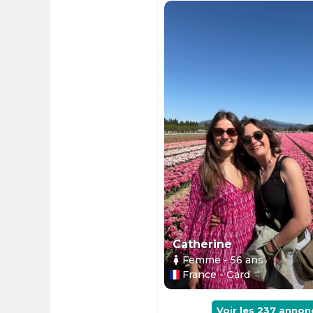
Catherine
Femme
- 56
ans
France - Gard
Voir les
237
annon