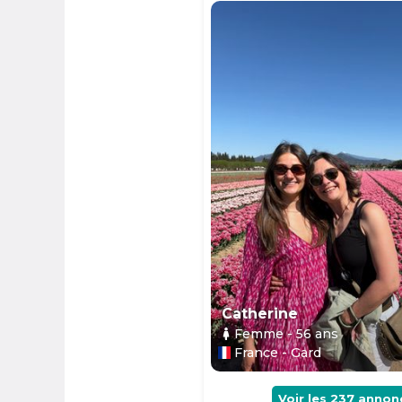
Catherine
Femme
- 56
ans
France - Gard
Voir les
237
annon