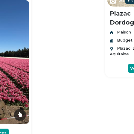
20
4
Plazac
Dordogn
Maison
Budget 
Plazac,
Aquitaine
V
ces