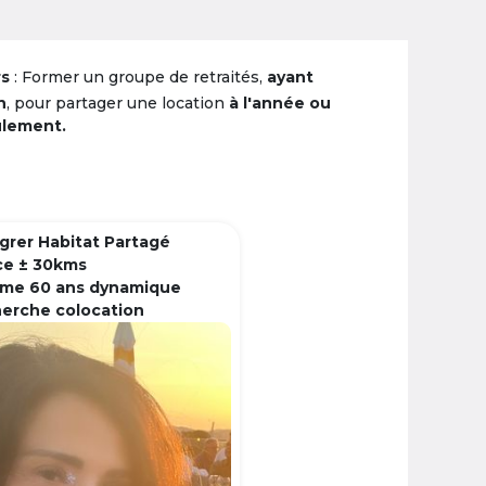
rs
: Former un groupe de retraités,
ayant
n
, pour partager une location
à l'année ou
ulement.
grer Habitat Partagé
ce ± 30kms
me 60 ans dynamique
herche colocation