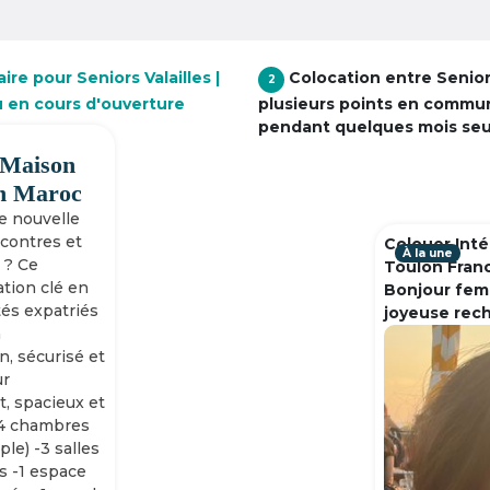
re pour Seniors Valailles |
Colocation entre Senio
2
u en cours d'ouverture
plusieurs points en commu
pendant quelques mois se
 Maison
h Maroc
ne nouvelle
ncontres et
Colouer Inté
À la une
 ? Ce
Toulon Fran
tion clé en
Bonjour fem
tés expatriés
joyeuse rec
n
n, sécurisé et
ur
, spacieux et
-4 chambres
ple) -3 salles
s -1 espace