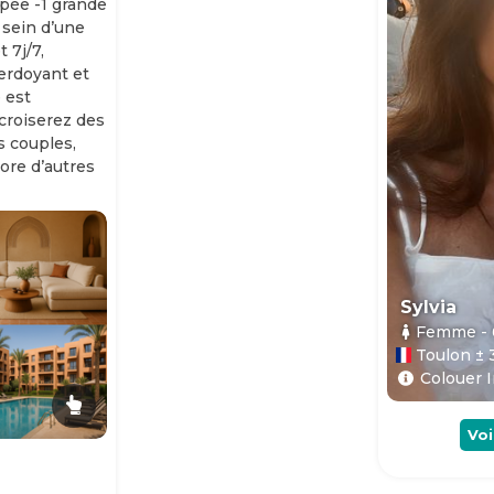
ipée -1 grande
 sein d’une
 7j/7,
erdoyant et
 est
 croiserez des
es couples,
ore d’autres
Sylvia
Femme
-
Toulon ± 
Colouer I
Voi