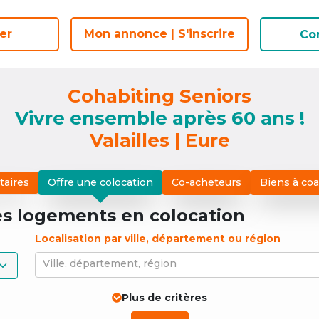
er
er
Mon annonce | S'inscrire
Mon annonce | S'inscrire
Co
Co
Cohabiting Seniors
Vivre ensemble après 60 ans !
Valailles | Eure
taires
Offre une colocation
Co-acheteurs
Biens à co
es logements
en colocation
Localisation par ville, département ou région
Ville, département, région
Plus de critères