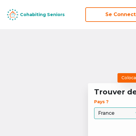
Se Connect
Se Connect
Cohabiting Seniors
Cohabiting Seniors
Coloca
Trouver d
Pays ? 