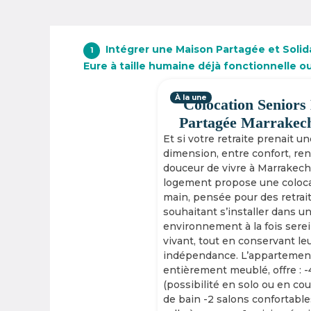
Intégrer une Maison Partagée et Solidai
1
Eure à taille humaine déjà fonctionnelle o
À la une
Colocation Seniors
Partagée Marrakec
Et si votre retraite prenait u
dimension, entre confort, re
douceur de vivre à Marrakech
logement propose une coloca
main, pensée pour des retrai
souhaitant s’installer dans u
environnement à la fois serei
vivant, tout en conservant le
indépendance. L’appartement
entièrement meublé, offre : 
(possibilité en solo ou en cou
de bain -2 salons confortable