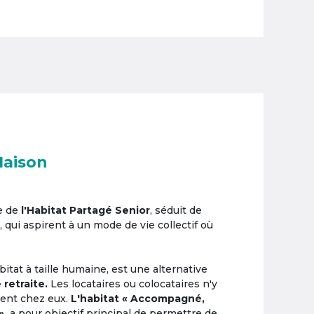
Maison
e de
l'Habitat Partagé Senior
, séduit de
, qui aspirent à un mode de vie collectif où
itat à taille humaine, est une alternative
 retraite.
Les locataires ou colocataires n'y
ement chez eux.
L'habitat « Accompagné,
»,
a pour objectif principal de permettre de