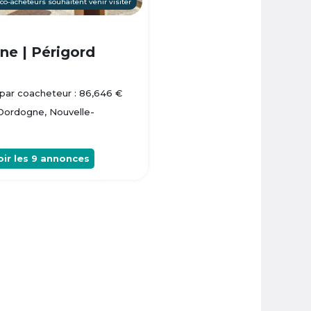
 co-acheteurs souhaitent venir visiter
e | Périgord
par coacheteur : 86,646 €
 Dordogne, Nouvelle-
oir les
9
annonces