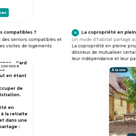
ces
s compatibles ?
La copropriété en plei
4
c des seniors compatibles et
Un mode d’habitat partagé ad
tes visites de logements
La copropriété en pleine prop
désireux de mutualiser certa
leur indépendance et leur pa
rance - Gard
 200 000 €
 co
À la une
out en étant
occuper de
istration.
été en
 la retraite
et dans une
partage :