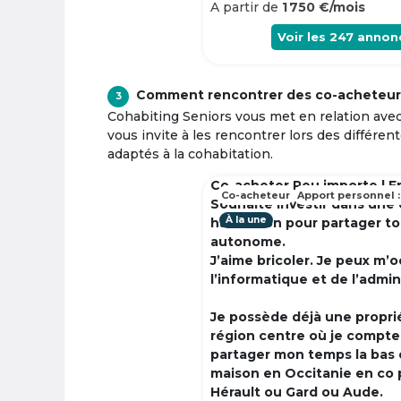
A partir de
1 750 €/mois
Voir les
247
annon
Comment rencontrer des co-acheteur
3
Cohabiting Seniors vous met en relation ave
vous invite à les rencontrer lors des différen
adaptés à la cohabitation.
Co-acheter Peu importe | F
Co-acheteur
Apport personnel :
Souhaite investir dans une
À la une
habitation pour partager t
autonome.
J’aime bricoler. Je peux m’
l’informatique et de l’admin
Je possède déjà une propri
région centre où je compte à
partager mon temps la bas 
maison en Occitanie en co 
Hérault ou Gard ou Aude.