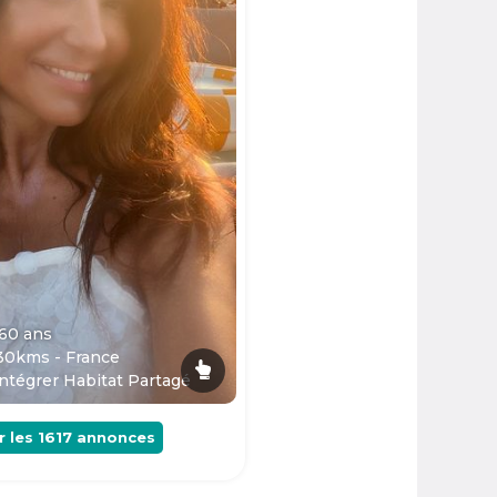
 60
ans
30kms - France
ntégrer Habitat Partagé
r les
1617
annonces