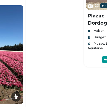
20
4
Plazac
Dordogn
Maison
Budget 
Plazac,
Aquitaine
V