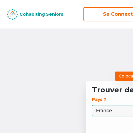
Se Connect
Se Connect
Cohabiting Seniors
Cohabiting Seniors
Coloca
Trouver d
Pays ? 