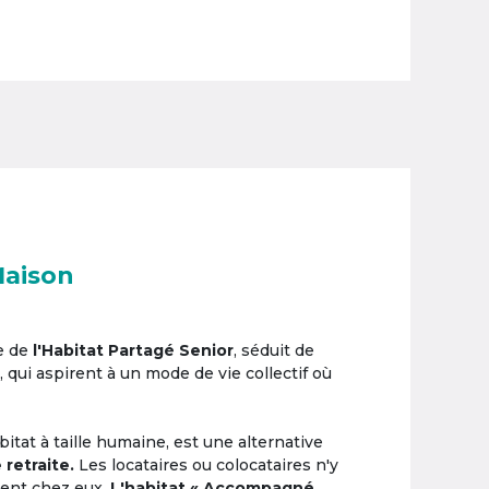
Maison
e de
l'Habitat Partagé Senior
, séduit de
, qui aspirent à un mode de vie collectif où
itat à taille humaine, est une alternative
 retraite.
Les locataires ou colocataires n'y
ement chez eux.
L'habitat « Accompagné,