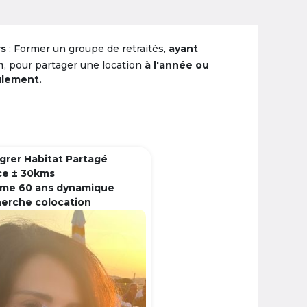
rs
: Former un groupe de retraités,
ayant
n
, pour partager une location
à l'année ou
ulement.
grer Habitat Partagé
ce ± 30kms
me 60 ans dynamique
herche colocation