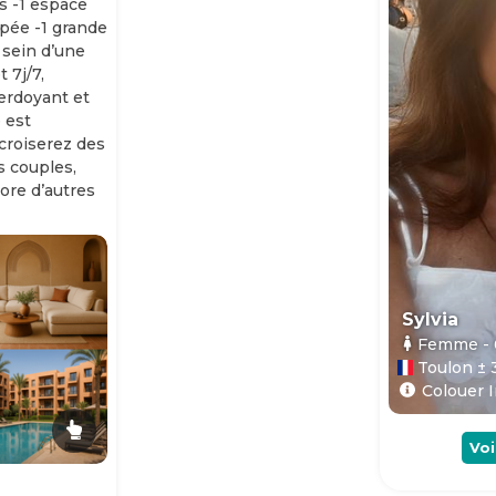
s -1 espace
ipée -1 grande
 sein d’une
 7j/7,
erdoyant et
 est
 croiserez des
es couples,
ore d’autres
Sylvia
Femme
-
Toulon ± 
Colouer I
Voi