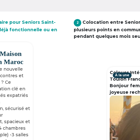
ire pour Seniors Saint-
Colocation entre Senio
2
déjà fonctionnelle ou en
plusieurs points en commu
pendant quelques mois se
 Maison
h Maroc
ne nouvelle
Colouer Inté
ncontres et
À la une
Toulon Fran
 ? Ce
Bonjour fem
tion clé en
joyeuse rec
tés expatriés
n
n, sécurisé et
ur
, spacieux et
-4 chambres
ple) -3 salles