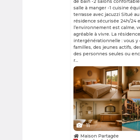
de bain -2 salons confortable
salle à manger -1 cuisine équ
terrasse avec jacuzzi Situé au
résidence sécurisée 24h/24 et
l’environnement est calme, v
agréable à vivre. La résidence
intergénérationnelle : vous y
familles, des jeunes actifs, d
des personnes seules ou enc
r...
Slide 1 of 11
11
Maison Partagée