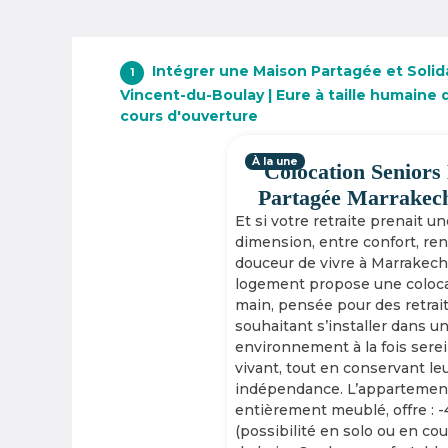
Intégrer une Maison Partagée et Solida
1
Vincent-du-Boulay | Eure à taille humaine 
cours d'ouverture
À la une
Colocation Seniors
Partagée Marrakec
Et si votre retraite prenait u
dimension, entre confort, re
douceur de vivre à Marrakech
logement propose une coloca
main, pensée pour des retrai
souhaitant s’installer dans u
environnement à la fois serei
vivant, tout en conservant le
indépendance. L’appartement
entièrement meublé, offre : 
(possibilité en solo ou en cou