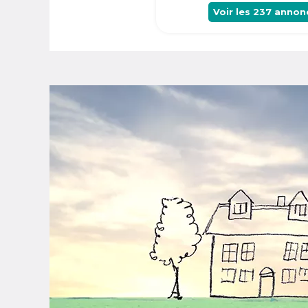
Voir les
237
annon