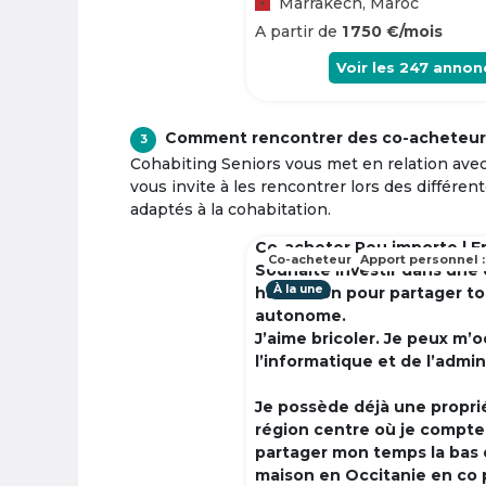
Marrakech, Maroc
A partir de
1 750 €/mois
Voir les
247
annon
Comment rencontrer des co-acheteur
3
Cohabiting Seniors vous met en relation ave
vous invite à les rencontrer lors des différen
adaptés à la cohabitation.
Co-acheter Peu importe | F
Co-acheteur
Apport personnel :
Souhaite investir dans une
À la une
habitation pour partager t
autonome.
J’aime bricoler. Je peux m’
l’informatique et de l’admin
Je possède déjà une propri
région centre où je compte à
partager mon temps la bas 
maison en Occitanie en co 