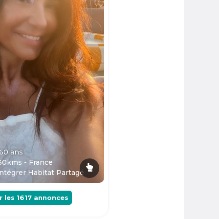
 60
ans
30kms - France
ntégrer Habitat Partagé
r les
1617
annonces