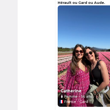
Hérault ou Gard ou Aude.
Catherine
Femme
- 56
ans
France - Gard