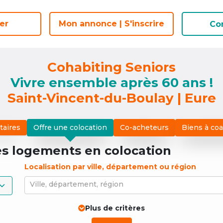
er
er
Mon annonce | S'inscrire
Mon annonce | S'inscrire
Co
Co
Cohabiting Seniors
Vivre ensemble après 60 ans !
Saint-Vincent-du-Boulay | Eure
taires
Offre une colocation
Co-acheteurs
Biens à co
es logements
en colocation
Localisation par ville, département ou région
Ville, département, région
Plus de critères