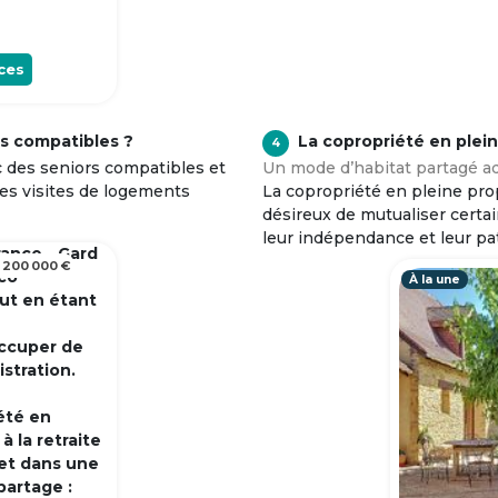
ces
s compatibles ?
La copropriété en plei
4
c des seniors compatibles et
Un mode d’habitat partagé ad
tes visites de logements
La copropriété en pleine prop
désireux de mutualiser certa
leur indépendance et leur pa
rance - Gard
 200 000 €
 co
À la une
out en étant
occuper de
istration.
été en
 la retraite
et dans une
partage :