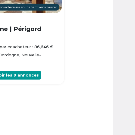
 co-acheteurs souhaitent venir visiter
e | Périgord
par coacheteur : 86,646 €
 Dordogne, Nouvelle-
oir les
9
annonces