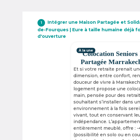
Intégrer une Maison Partagée et Solida
1
de-Fourques | Eure à taille humaine déjà f
d'ouverture
À la une
Colocation Seniors
Partagée Marrakec
Et si votre retraite prenait u
dimension, entre confort, re
douceur de vivre à Marrakech
logement propose une coloca
main, pensée pour des retrai
souhaitant s’installer dans u
environnement à la fois serei
vivant, tout en conservant le
indépendance. L’appartement
entièrement meublé, offre : 
(possibilité en solo ou en cou