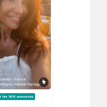
 60
ans
30kms - France
ntégrer Habitat Partagé
r les
1615
annonces