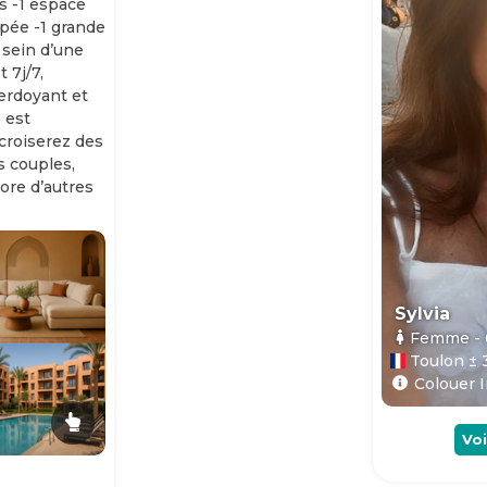
s -1 espace
ipée -1 grande
 sein d’une
 7j/7,
erdoyant et
 est
 croiserez des
es couples,
ore d’autres
Sylvia
Femme
-
Toulon ± 
Colouer I
Voi