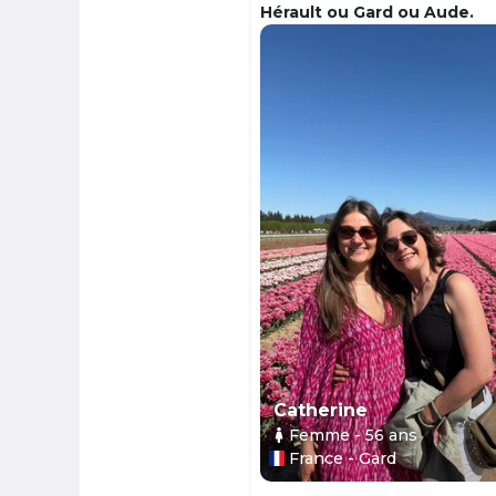
Hérault ou Gard ou Aude.
Catherine
Femme
- 56
ans
France - Gard