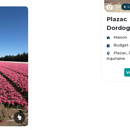
20
4
Plazac
Dordogn
Maison
Budget 
Plazac,
Aquitaine
V