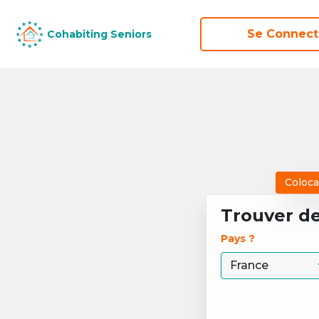
Se Connect
Se Connect
Cohabiting Seniors
Cohabiting Seniors
Coloca
Trouver d
Pays ? 