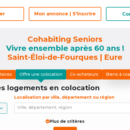
er
er
Mon annonce | S'inscrire
Mon annonce | S'inscrire
Co
Co
Cohabiting Seniors
Vivre ensemble après 60 ans !
Saint-Éloi-de-Fourques | Eure
taires
Offre une colocation
Co-acheteurs
Biens à co
es logements
en colocation
Localisation par ville, département ou région
Ville, département, région
Plus de critères