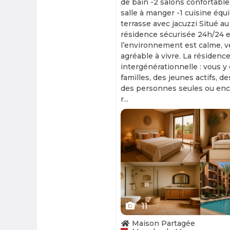
de bain -2 salons confortable
salle à manger -1 cuisine équ
terrasse avec jacuzzi Situé au
résidence sécurisée 24h/24 et
l’environnement est calme, v
agréable à vivre. La résidence
intergénérationnelle : vous y
familles, des jeunes actifs, d
des personnes seules ou enc
r...
Slide 1 of 11
11
Maison Partagée