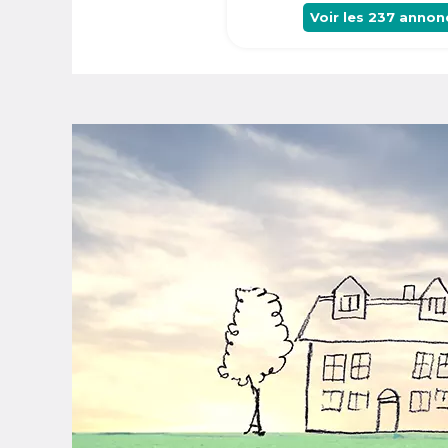
Voir les
237
annon