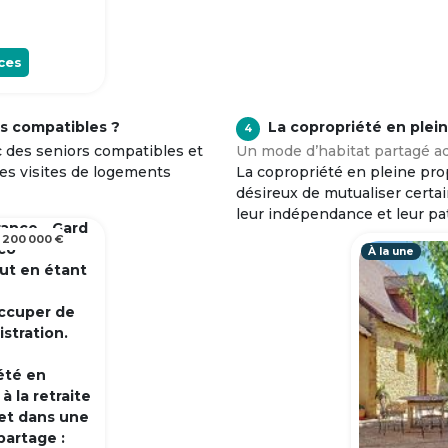
ces
s compatibles ?
La copropriété en plei
4
c des seniors compatibles et
Un mode d’habitat partagé ad
tes visites de logements
La copropriété en pleine prop
désireux de mutualiser certa
leur indépendance et leur pa
rance - Gard
 200 000 €
 co
À la une
out en étant
occuper de
istration.
été en
 la retraite
et dans une
partage :