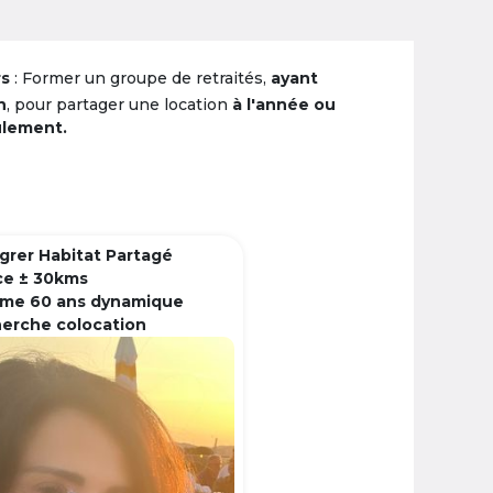
rs
: Former un groupe de retraités,
ayant
n
, pour partager une location
à l'année ou
ulement.
grer Habitat Partagé
ce ± 30kms
me 60 ans dynamique
herche colocation