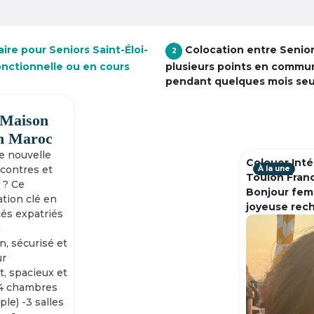
ire pour Seniors Saint-Éloi-
Colocation entre Senio
2
onctionnelle ou en cours
plusieurs points en commu
pendant quelques mois se
 Maison
h Maroc
ne nouvelle
Colouer Inté
ncontres et
À la une
Toulon Fran
 ? Ce
Bonjour fem
tion clé en
joyeuse rec
tés expatriés
n
n, sécurisé et
ur
, spacieux et
-4 chambres
ple) -3 salles