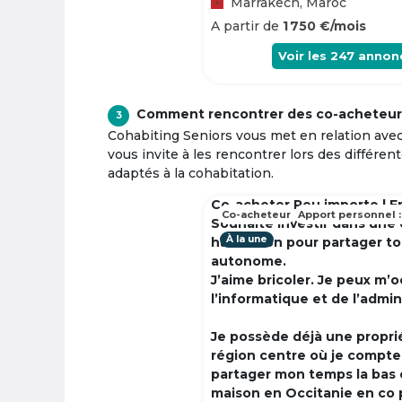
Marrakech, Maroc
A partir de
1 750 €/mois
Voir les
247
annon
Comment rencontrer des co-acheteur
3
Cohabiting Seniors vous met en relation ave
vous invite à les rencontrer lors des différen
adaptés à la cohabitation.
Co-acheter Peu importe | F
Co-acheteur
Apport personnel :
Souhaite investir dans une
À la une
habitation pour partager t
autonome.
J’aime bricoler. Je peux m’
l’informatique et de l’admin
Je possède déjà une propri
région centre où je compte à
partager mon temps la bas 
maison en Occitanie en co 