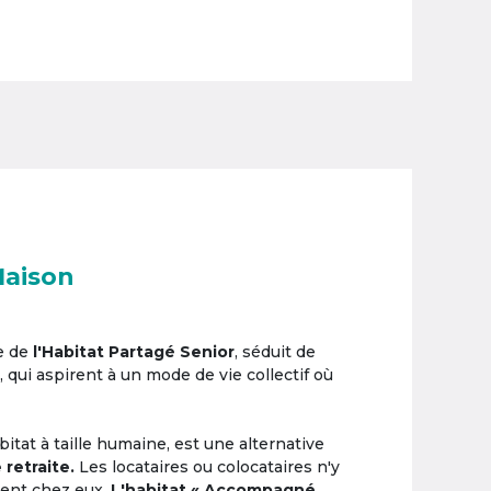
Maison
e de
l'Habitat Partagé Senior
, séduit de
, qui aspirent à un mode de vie collectif où
itat à taille humaine, est une alternative
 retraite.
Les locataires ou colocataires n'y
ement chez eux.
L'habitat « Accompagné,