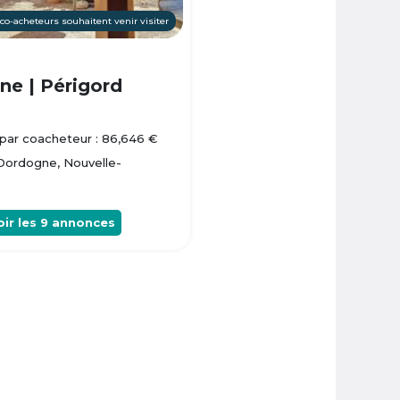
 co-acheteurs souhaitent venir visiter
e | Périgord
par coacheteur : 86,646 €
 Dordogne, Nouvelle-
oir les
9
annonces