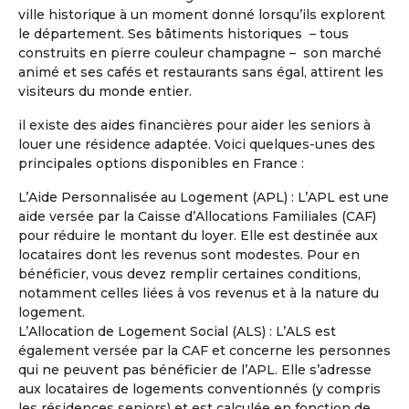
ville historique à un moment donné lorsqu’ils explorent
Je possède déjà une propriété en
le département. Ses bâtiments historiques – tous
région centre où je compte à la retraite
construits en pierre couleur champagne – son marché
partager mon temps la bas et dans une
animé et ses cafés et restaurants sans égal, attirent les
maison en Occitanie en co partage :
visiteurs du monde entier.
Hérault ou Gard ou Aude.
il existe des aides financières pour aider les seniors à
louer une résidence adaptée. Voici quelques-unes des
principales options disponibles en France :
L’Aide Personnalisée au Logement (APL) : L’APL est une
aide versée par la Caisse d’Allocations Familiales (CAF)
pour réduire le montant du loyer. Elle est destinée aux
locataires dont les revenus sont modestes. Pour en
bénéficier, vous devez remplir certaines conditions,
notamment celles liées à vos revenus et à la nature du
logement.
L’Allocation de Logement Social (ALS) : L’ALS est
également versée par la CAF et concerne les personnes
qui ne peuvent pas bénéficier de l’APL. Elle s’adresse
aux locataires de logements conventionnés (y compris
les résidences seniors) et est calculée en fonction de