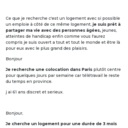
La mise en commun, entre cohabitants
retraités, de plusieurs moments de vie
quotidienne
Ce que je recherche c'est un logement avec si possible
un emploie à côté de ce même logement,
je suis prêt à
partager ma vie avec des personnes âgées,
jeunes,
atteintes de handicap enfin comme vous l'aurez
compris je suis ouvert a tout et tout le monde et être là
pour eux avec le plus grand des plaisirs.
Bonjour
Je recherche une colocation dans Paris
plutôt centre
pour quelques jours par semaine car télétravail le reste
du temps en province.
La participation à la décision
j ai 61 ans discret et serieux.
La participation à la décision pour tout
ce qui est mis en commun
Bonjour,
Je cherche un logement pour une durée de 3 mois