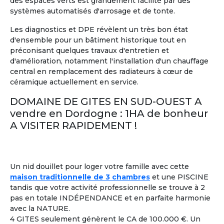
des espaces verts est grandement facilité par des
systèmes automatisés d'arrosage et de tonte.
Les diagnostics et DPE révèlent un très bon état
d'ensemble pour un bâtiment historique tout en
11
préconisant quelques travaux d'entretien et
d'amélioration, notamment l'installation d'un chauffage
Maison Partagée
Marrakech, Maroc
central en remplacement des radiateurs à cœur de
céramique actuellement en service.
A partir de
1 750 €/mois
DOMAINE DE GITES EN SUD-OUEST A
Voir les
249
annonces
vendre en Dordogne : 1HA de bonheur
A VISITER RAPIDEMENT !
Colocation entre Seniors
: Former un groupe de
2
retraités,
ayant plusieurs points en commun
, pour
partager une location
à l'année ou pendant quelques
mois seulement.
Un nid douillet pour loger votre famille avec cette
maison traditionnelle de 3 chambres
et une PISCINE
tandis que votre activité professionnelle se trouve à 2
Colouer Intégrer Habitat Partagé
À la une
pas en totale INDÉPENDANCE et en parfaite harmonie
Toulon France ± 30kms
avec la NATURE.
Bonjour femme 60 ans dynamique
4 GITES seulement génèrent le CA de 100.000 €. Un
joyeuse recherche colocation