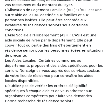
vos ressources et du montant du loyer.
Catherine
L’Allocation de Logement Familiale (ALF) : L’ALF est une
Femme
- 56
ans
autre aide de la CAF destinée aux familles et aux
France - Gard
personnes isolées. Elle peut être accordée aux
locataires de résidences seniors sous certaines
Voir les
237
annonces
conditions.
L’Aide Sociale à l’Hébergement (ASH) : L’ASH est une
La copropriété en pleine propriété entre Seniors
4
aide sociale délivrée par le département. Elle peut
Un mode d’habitat partagé adapté au vieillissement.
couvrir tout ou partie des frais d’hébergement en
La copropriété en pleine propriété séduit de plus en
résidence senior pour les personnes âgées en situation
plus de retraités désireux de mutualiser certains espaces
de précarité.
et services tout en conservant leur indépendance et leur
Les Aides Locales : Certaines communes ou
patrimoine.
départements proposent des aides spécifiques pour les
seniors. Renseignez-vous auprès des services sociaux
À la une
de votre lieu de résidence pour connaître les aides
locales disponibles.
N’oubliez pas de vérifier les critères d’éligibilité
spécifiques à chaque aide et de vous adresser aux
organismes compétents pour faire vos demandes.
Bonne recherche de résidence senior !