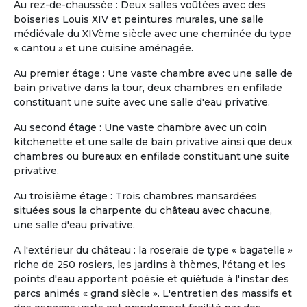
Au rez-de-chaussée : Deux salles voûtées avec des
souhaitant s’installer dans un
boiseries Louis XIV et peintures murales, une salle
environnement à la fois serein, sécurisé et
médiévale du XIVème siècle avec une cheminée du type
vivant, tout en conservant leur
« cantou » et une cuisine aménagée.
indépendance. L’appartement, spacieux et
entièrement meublé, offre : -4 chambres
Au premier étage : Une vaste chambre avec une salle de
(possibilité en solo ou en couple) -3 salles
bain privative dans la tour, deux chambres en enfilade
de bain -2 salons confortables -1 espace
constituant une suite avec une salle d'eau privative.
salle à manger -1 cuisine équipée -1 grande
terrasse avec jacuzzi Situé au sein d’une
Au second étage : Une vaste chambre avec un coin
résidence sécurisée 24h/24 et 7j/7,
kitchenette et une salle de bain privative ainsi que deux
l’environnement est calme, verdoyant et
chambres ou bureaux en enfilade constituant une suite
agréable à vivre. La résidence est
privative.
intergénérationnelle : vous y croiserez des
Au troisième étage : Trois chambres mansardées
familles, des jeunes actifs, des couples,
situées sous la charpente du château avec chacune,
des personnes seules ou encore d’autres
une salle d'eau privative.
r...
Slide 1 of 11
A l'extérieur du château : la roseraie de type « bagatelle »
riche de 250 rosiers, les jardins à thèmes, l'étang et les
points d'eau apportent poésie et quiétude à l'instar des
parcs animés « grand siècle ». L'entretien des massifs et