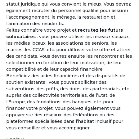
statut juridique qui vous convient le mieux. Vous devrez
également recruter du personnel qualifié pour assurer
l’accompagnement, le ménage, la restauration et
l’animation des résidents.
"Lors d'une journée rencontre, l'expérience de vie
Faites connaître votre projet et
recrutez les futurs
collective a été riche, chaleureuse et tolérante. Il faut
colocataires
: vous pouvez utiliser les réseaux sociaux,
en effet avoir l'expérience de cet affect naissant
les médias locaux, les associations de seniors, les
circulant pour être convaincu que c'est le bon choix
mairies, les CCAS, etc. pour diffuser votre offre et attirer
et que cela peut marcher."
des candidats. Vous devrez ensuite les rencontrer et les
sélectionner en fonction de leur motivation, de leur
compatibilité et de leur capacité financière.
Bénéficiez des aides financières et des dispositifs de
Précédent
Suivant
soutien existants : vous pouvez solliciter des
subventions, des prêts, des dons, des partenariats, etc.
auprès des collectivités territoriales, de l’Etat, de
Madeleine - 71 ans
l’Europe, des fondations, des banques, etc. pour
Projet co-achat
financer votre projet. Vous pouvez également vous
appuyer sur des réseaux, des fédérations ou des
plateformes spécialisées dans l’habitat inclusif pour
vous conseiller et vous accompagner.
Les avantages
de l'habitat coopératif