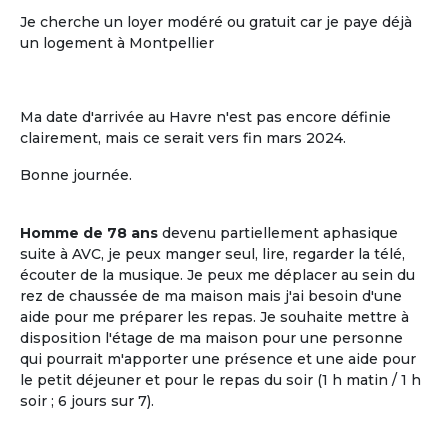
Je cherche un loyer modéré ou gratuit car je paye déjà
un logement à Montpellier
Ma date d'arrivée au Havre n'est pas encore définie
clairement, mais ce serait vers fin mars 2024.
Bonne journée.
L'ouverture sur le voisinage
Homme de 78 ans
devenu partiellement aphasique
L'ouverture sur le voisinage, l'activité et
suite à AVC, je peux manger seul, lire, regarder la télé,
les ressources de l'environnement local
écouter de la musique. Je peux me déplacer au sein du
rez de chaussée de ma maison mais j'ai besoin d'une
aide pour me préparer les repas. Je souhaite mettre à
disposition l'étage de ma maison pour une personne
qui pourrait m'apporter une présence et une aide pour
le petit déjeuner et pour le repas du soir (1 h matin / 1 h
soir ; 6 jours sur 7).