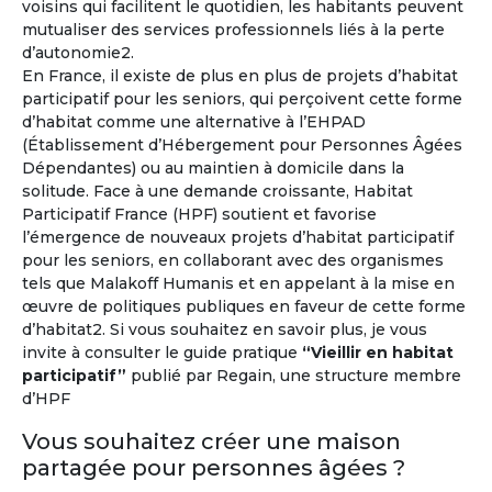
voisins qui facilitent le quotidien, les habitants peuvent
mutualiser des services professionnels liés à la perte
d’autonomie2.
Vivez l'expérience à l'étranger !
En France, il existe de plus en plus de projets d’habitat
participatif pour les seniors, qui perçoivent cette forme
Environ un million de retraités français vivent déjà à
d’habitat comme une alternative à l’EHPAD
l'étranger
et un senior sur trois souhaite prendre sa
(Établissement d’Hébergement pour Personnes Âgées
retraite hors de la France.
Dépendantes) ou au maintien à domicile dans la
solitude. Face à une demande croissante, Habitat
À l'année ou pour quelques mois...
Participatif France (HPF) soutient et favorise
l’émergence de nouveaux projets d’habitat participatif
pour les seniors, en collaborant avec des organismes
tels que Malakoff Humanis et en appelant à la mise en
œuvre de politiques publiques en faveur de cette forme
d’habitat2. Si vous souhaitez en savoir plus, je vous
invite à consulter le guide pratique
“Vieillir en habitat
participatif”
publié par Regain, une structure membre
d’HPF
Vous souhaitez créer une maison
partagée pour personnes âgées ?