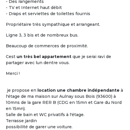
- Des rangements
- TV et Internet haut débit
- Draps et serviettes de toilettes fournis
Propriétaire très sympathique et arrangeant.
Ligne 3, 3 bis et de nombreux bus.
Beaucoup de commerces de proximité.
Cest
un très bel appartement
que je serai ravi de
Vivre ensemble dans un
partager avec lun dentre vous.
logement partagée
Merci !
Le plus difficile n'est pas de trouver un toit
où cohabiter entre seniors mais c'est de
je propose en
location une chambre indépendante
à
trouver
« les bonnes personnes » avec qui
l'étage de ma maison sur Aulnay sous Bois (93600) à
l'occuper...
10mns de la gare RER B (CDG en 15mn et Gare du Nord
Les clés d'un projet de colocation réussi
en 15mn).
entre seniors : avoir certains centres
Salle de bain et WC privatifs à l'étage.
d'intérêts en commun !
Terrasse jardin
possibilité de garer une voiture.