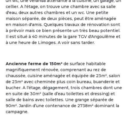
un wc, une véranda attenante à la cuisine, un garage, un
cellier. A l'étage, on trouve une chambre avec sa salle
d'eau, deux autres chambres et un wc. Une petite
maison séparée, de deux pièces, peut être aménagée
en maison d'amis. Quelques travaux de rénovation sont
à prévoir mais ce bien présente un très beau potentiel.
Il est situé à 40 minutes de la gare TGV d'Angoulême et
à une heure de Limoges. A voir sans tarder.
Plusieurs points en commun
ça matche entre nous !
Ancienne ferme de 150m²
de surface habitable
Communauté Lgbt Seniors
magnifiquement rénovée, comprenant au rez de
Les deux tiers des personnes âgées LGBT vivent
chaussée, cuisine aménagée et équipée de 23m², salon
seuls ; il existe très peu de structure d'accueil
de 23m² avec cheminée plus coin bureau, buanderie et
adaptée pour cette communauté.
bucher. A l’étage, dégagement, trois chambres dont une
en suite de 30m² (salle d’eau toilettes et dressing) et
Voir les annonces
salle de bains avec toilettes. Une grange séparée de
90m². Jardin d’une contenance de 2738m² dominant la
campagne.