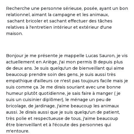
Recherche une personne sérieuse, posée, ayant un bon
relationnel, aimant la campagne et les animaux,
sachant bricoler et sachant effectuer des tâches
relatives à l'entretien intérieur et extérieur d'une
La gestion libre
maison.
La gestion libre de son rythme de vie, de
ses allées et venues, de ses invités
Bonjour je me présente je mappelle Lucas Sauron, je vis
actuellement en Ariège, j'ai mon permis B depuis plus
de deux ans. Je suis quelqu'un de bienveillant qui aime
beaucoup prendre soin des gens, je suis aussi très
empathique d'ailleurs ce n'est pas toujours facile mais je
suis comme ça. Je me dirais souriant avec une bonne
humeur plutôt quotidienne, je sais faire à manger ( je
suis un cuisinier diplômer), le ménage un peu de
bricolage, de jardinage, j'aime beaucoup les animaux
aussi. Je dirais aussi que je suis quelqu'un de patient,
très polie et respectueuse de tous, j'aime beaucoup
Le partage
être bienveillant et à l'écoute des personnes qui
m'entoure.