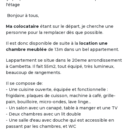
et la
maison de retraite.
Les locataires ou
l'étage
colocataires n'y sont pas « accueillis », ils sont
réellement chez eux.
L'habitat « Accompagné,
Bonjour à tous,
Partagé et inséré dans la vie locale »,
a pour
Ma colocataire
étant sur le départ, je cherche une
objectif principal de permettre de « vivre chez soi
personne pour la remplacer dès que possible.
sans être seul ».
Il est donc disponible de suite à la
location une
Vous êtes propriétaire d'un logement seniors ou
chambre meublée
de 13m dans un bel appartement.
gestionnaire d’une Maison Partagée existante ou
en cours, faites-vous connaître !
Lappartement se situe dans le 20eme arrondissement
à Gambetta. Il fait 55m2, tout équipé, très lumineux,
beaucoup de rangements.
Proposer une
Maison Partagée
Il se compose de:
- Une cuisine ouverte, équipée et fonctionnelle :
frigidaire, plaques de cuisson, machine à café, grille-
pain, bouilloire, micro-ondes, lave linge...
- Un salon avec un canapé, table à manger et une TV
- Deux chambres avec un lit double
- Une salle d'eau avec douche qui est accessible en
passant par les chambres, et WC