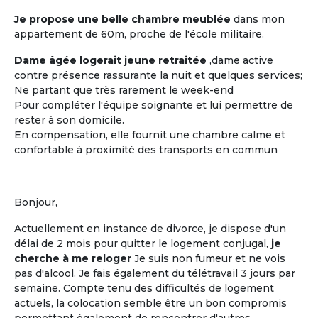
Je propose une belle chambre meublée
dans mon
appartement de 60m, proche de l'école militaire.
Les coûts moindres
Dame âgée logerait jeune retraitée
,dame active
Des coûts moins élevés que dans
contre présence rassurante la nuit et quelques services;
d'autres structures d'accueil
Ne partant que très rarement le week-end
traditionnelles
Pour compléter l'équipe soignante et lui permettre de
rester à son domicile.
En compensation, elle fournit une chambre calme et
confortable à proximité des transports en commun
M'inscrire et créer mon profil
Bonjour,
Actuellement en instance de divorce, je dispose d'un
délai de 2 mois pour quitter le logement conjugal,
je
cherche à me reloger
Je suis non fumeur et ne vois
pas d'alcool. Je fais également du télétravail 3 jours par
semaine. Compte tenu des difficultés de logement
actuels, la colocation semble être un bon compromis