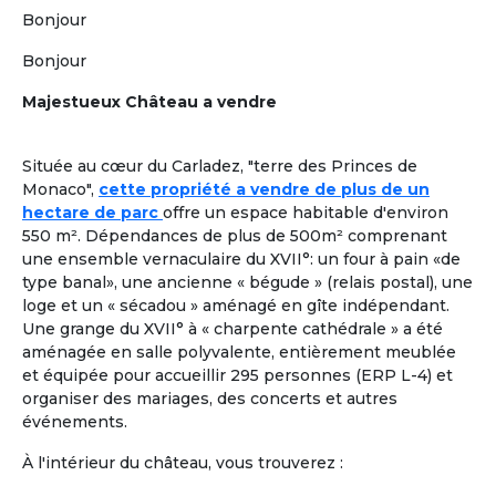
Plus de critères
Bonjour
Valider
Bonjour
Majestueux Château a vendre
Formules adaptées à la cohabitation
En France comme à l'étranger
Située au cœur du Carladez, "terre des Princes de
Location dans une Maison Partagée et Solidaire
à
1
Monaco",
cette propriété a vendre de plus de un
taille humaine ou
colocation chez un senior
, pour une
hectare de parc
offre un espace habitable d'environ
retraite paisible, en adoptant
un mode de vie collectif
550 m². Dépendances de plus de 500m² comprenant
ou chaque retraité a son rôle à jouer.
Les colocataires
une ensemble vernaculaire du XVII°: un four à pain «de
seniors n’y sont pas « accueillis », ils sont réellement
type banal», une ancienne « bégude » (relais postal), une
chez eux !
loge et un « sécadou » aménagé en gîte indépendant.
Une grange du XVII° à « charpente cathédrale » a été
À la une
Colocation Seniors Maison Partagée
aménagée en salle polyvalente, entièrement meublée
Marrakech Maroc
et équipée pour accueillir 295 personnes (ERP L-4) et
Et si votre retraite prenait une nouvelle
organiser des mariages, des concerts et autres
dimension, entre confort, rencontres et
événements.
douceur de vivre à Marrakech ? Ce
À l'intérieur du château, vous trouverez :
logement propose une colocation clé en
main, pensée pour des retraités expatriés