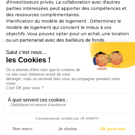
d'investisseurs privés. La collaboration avec d'autres
parties intéressées peut apporter des compétences et
des ressources complémentaires.
Planification du modèle de logement : Déterminez le
modèle de logement qui convient le mieux à vos
objectifs. Vous pouvez opter pour un achat, une location
ou un partenariat avec des bailleurs de fonds.
Considérez également la taille et l'aménagement des
espaces communs et des logements individuels, en
veillant à ce qu'ils soient accessibles aux personnes
âgées.
Élaboration des règles de fonctionnement : Définissez
les règles de fonctionnement de la maison partagée,
telles que les responsabilités financières, les tâches
ménagères, la prise de décisions collectives et les
politiques d'admission. Assurez-vous que ces règles
favorisent l'inclusion, le respect mutuel et la sécurité
des résidents.
Sélection de l'emplacement : Trouvez un emplacement
approprié pour la maison partagée, en tenant compte
de l'accessibilité aux services essentiels tels que les