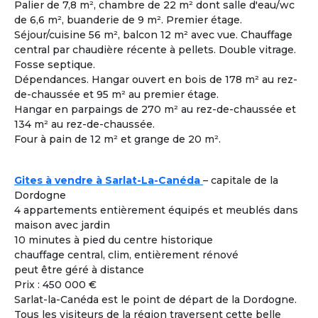
Palier de 7,8 m², chambre de 22 m² dont salle d'eau/wc
Femme
- 60
ans
de 6,6 m², buanderie de 9 m². Premier étage.
Toulon ± 30kms - France
Séjour/cuisine 56 m², balcon 12 m² avec vue. Chauffage
Colouer Intégrer Habitat Partagé
central par chaudière récente à pellets. Double vitrage.
Fosse septique.
Voir les
1616
annonces
Dépendances. Hangar ouvert en bois de 178 m² au rez-
de-chaussée et 95 m² au premier étage.
Hangar en parpaings de 270 m² au rez-de-chaussée et
Comment rencontrer des co-acheteurs
3
134 m² au rez-de-chaussée.
compatibles ?
Four à pain de 12 m² et grange de 20 m².
Cohabiting Seniors vous met en relation avec des
seniors compatibles et vous invite à les rencontrer lors
des différentes visites de logements adaptés à la
Gites à vendre à Sarlat-La-Canéda
– capitale de la
cohabitation.
Dordogne
4 appartements entièrement équipés et meublés dans
maison avec jardin
Co-acheter Peu importe | France - Gard
10 minutes à pied du centre historique
Co-acheteur
Apport personnel : 200 000 €
Souhaite investir dans une co
chauffage central, clim, entièrement rénové
À la une
habitation pour partager tout en étant
peut être géré à distance
autonome.
Prix : 450 000 €
J’aime bricoler. Je peux m’occuper de
Sarlat-la-Canéda est le point de départ de la Dordogne.
l’informatique et de l’administration.
Tous les visiteurs de la région traversent cette belle