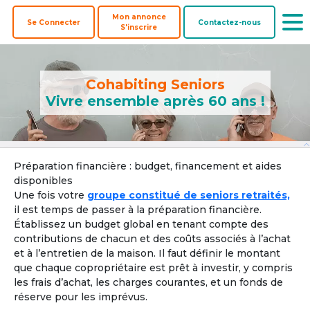
Mon annonce
Se Connecter
Contactez-nous
S'inscrire
Cohabiting Seniors
Vivre ensemble après 60 ans !
Offre une
Co-
Biens à
Préparation financière : budget, financement et aides
Colocataires
colocation
acheteurs
coacheter
disponibles
Une fois votre
groupe constitué de seniors retraités,
Pays ? 
il est temps de passer à la préparation financière.
Établissez un budget global en tenant compte des
contributions de chacun et des coûts associés à l’achat
et à l’entretien de la maison. Il faut définir le montant
Localisation par ville, département ou région
que chaque copropriétaire est prêt à investir, y compris
les frais d’achat, les charges courantes, et un fonds de
Ville, département, région
réserve pour les imprévus.