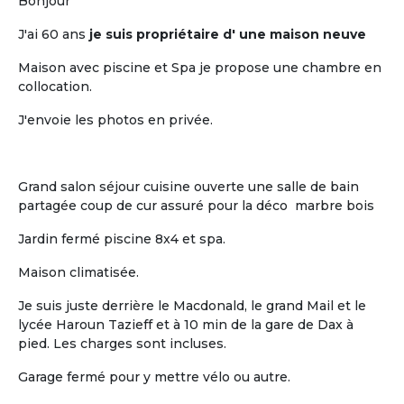
pour retraités
Bonjour
J'ai 60 ans
je suis propriétaire d' une maison neuve
Maison avec piscine et Spa je propose une chambre en
collocation.
J'envoie les photos en privée.
L'humain
Grand salon séjour cuisine ouverte une salle de bain
partagée coup de cur assuré pour la déco marbre bois
La vie « chez soi » de chaque retraité au
sein d'un habitat groupé à taille
Jardin fermé piscine 8x4 et spa.
humaine
Maison climatisée.
Je suis juste derrière le Macdonald, le grand Mail et le
lycée Haroun Tazieff et à 10 min de la gare de Dax à
pied. Les charges sont incluses.
Garage fermé pour y mettre vélo ou autre.