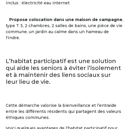
Centres d'intérêts des + de 60 ans
Inclus : électricité eau internet
Musique
(59%)
Pratiques
Littérature
(55%)
sportives
(38%)
Propose colocation dans une maison de campagne
,
Histoire
(53%)
Théâtre
(35%)
type T 3, 2 chambres, 2 salles de bains, une pièce de vie
Cinéma
(40%)
Cuisine
(26%)
commune, un jardin au calme dans un hameau de
Sciences
(23%)
l'Indre.
En savoir
sur
la communauté des Seniors
L’habitat participatif est une solution
qui aide les seniors à éviter l’isolement
et à maintenir des liens sociaux sur
leur lieu de vie.
Cette démarche valorise la bienveillance et l’entraide
entre les différents résidents qui partagent des valeurs
éthiques communes.
Voici quelques avantages de l’habitat participatif pour