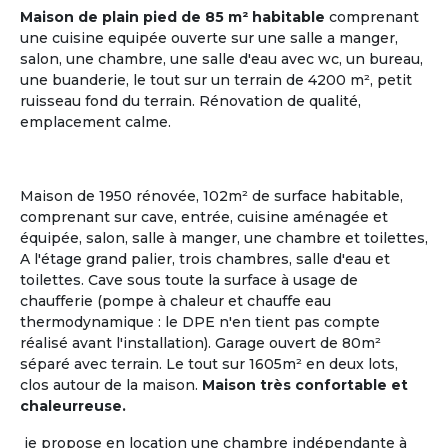
Maison de plain pied de 85 m² habitable
comprenant
une cuisine equipée ouverte sur une salle a manger,
salon, une chambre, une salle d'eau avec wc, un bureau,
une buanderie, le tout sur un terrain de 4200 m², petit
ruisseau fond du terrain. Rénovation de qualité,
emplacement calme.
Maison de 1950 rénovée, 102m² de surface habitable,
comprenant sur cave, entrée, cuisine aménagée et
Gestionnaire
équipée, salon, salle à manger, une chambre et toilettes,
ou Propriétaire d'une Maison
A l'étage grand palier, trois chambres, salle d'eau et
toilettes. Cave sous toute la surface à usage de
chaufferie (pompe à chaleur et chauffe eau
La Maison Partagée
, nouveau modèle de
l'Habitat
thermodynamique : le DPE n'en tient pas compte
Partagé Senior
, séduit de nombreux retraités ou
réalisé avant l'installation). Garage ouvert de 80m²
futurs retraités, qui aspirent à un mode de vie
séparé avec terrain. Le tout sur 1605m² en deux lots,
collectif où chacun a son rôle à jouer.
clos autour de la maison.
Maison très confortable et
chaleurreuse.
Le logement partagé pour seniors, habitat à taille
humaine, est une alternative entre la vie à domicile
je propose en location une chambre indépendante à