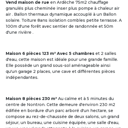
Vend maison de rue
en Ardèche 75m2 chauffage
granulés plus cheminée inser plus pompe à chaleur air
air . Ballon thermaux dynamique accouplé à un Ballon
solaire. Toiture 8ans isolation combles petite terrasse. A
20
4 co-acheteurs souhaitent venir visiter
100m d'une forêt avec sentier de randonnée et 50m
Plazac
d'une rivière .
Dordogne | Périgord
Maison
Maison 6 pièces 123 m² Avec 5 chambres
et 2 salles
Budget par coacheteur : 86,646 €
d'eau, cette maison est idéale pour une grande famille.
Elle possède un grand sous-sol aménageable ainsi
Plazac, Dordogne, Nouvelle-
qu'un garage 2 places, une cave et différentes pièces
Aquitaine
indépendantes.
Voir les
9
annonces
Maison 8 pièces 230 m²
Au calme et à 5 minutes du
centre de Nontron. Cette demeure d'environ 230 m2
édifiée en bordure d'un parc arboré d'un hectare, se
M'inscrire et créer mon profil
compose au rez-de-chaussée de deux salons, un grand
séjour, un bureau, une cuisine équipée, une salle d'eau,