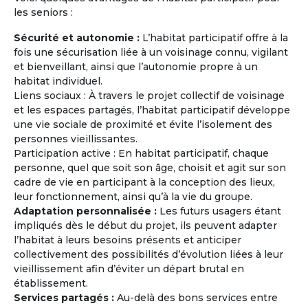
les seniors :
Sécurité et autonomie :
L’habitat participatif offre à la
fois une sécurisation liée à un voisinage connu, vigilant
et bienveillant, ainsi que l’autonomie propre à un
habitat individuel.
Journées Portes Ouvertes et
Liens sociaux : À travers le projet collectif de voisinage
Rencontres
et les espaces partagés, l’habitat participatif développe
Rencontrez des retraités ou des personnes
une vie sociale de proximité et évite l’isolement des
âgées de plus de 60 ans ayant le même
personnes vieillissantes.
projet (exemple : partir vivre en Grèce à la
Participation active : En habitat participatif, chaque
retraite à l'année ou pendant quelques mois)
personne, quel que soit son âge, choisit et agit sur son
et les mêmes attentes que les vôtres (type
cadre de vie en participant à la conception des lieux,
d'habitat, budget mensuel, tendance
leur fonctionnement, ainsi qu’à la vie du groupe.
écologique, co-acheter ou co-louer, etc...).
Adaptation personnalisée :
Les futurs usagers étant
impliqués dès le début du projet, ils peuvent adapter
l’habitat à leurs besoins présents et anticiper
En savoir
sur
collectivement des possibilités d’évolution liées à leur
la Maison Partagée
vieillissement afin d’éviter un départ brutal en
établissement.
Services partagés :
Au-delà des bons services entre