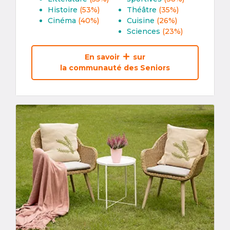
Histoire
(53%)
Théâtre
(35%)
Cinéma
(40%)
Cuisine
(26%)
Sciences
(23%)
En savoir
sur
la communauté des Seniors