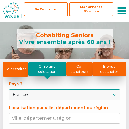
Mon annonce
Mon annonce
Se Connecter
Se Connecter
S'inscrire
S'inscrire
Accueil
Accueil
Cohabiting Seniors
Vivre ensemble après 60 ans !
Offre une
Co-
Biens à
Colocataires
colocation
acheteurs
coacheter
Pays ? 
Localisation par ville, département ou région
Ville, département, région