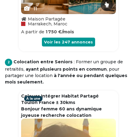
11
Maison Partagée
Marrakech, Maroc
A partir de
1 750 €/mois
Voir les
247
annonces
Colocation entre Seniors
: Former un groupe de
2
retraités,
ayant plusieurs points en commun
, pour
partager une location
à l'année ou pendant quelques
mois seulement.
Colouer Intégrer Habitat Partagé
À la une
Toulon France ± 30kms
Bonjour femme 60 ans dynamique
joyeuse recherche colocation