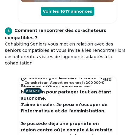
Voir les
1617
annonces
Comment rencontrer des co-acheteurs
3
compatibles ?
Cohabiting Seniors vous met en relation avec des
seniors compatibles et vous invite à les rencontrer lors
des différentes visites de logements adaptés à la
cohabitation.
Co-acheter Peu importe | France - Gard
Co-acheteur
Apport personnel : 200 000 €
Souhaite investir dans une co
À la une
habitation pour partager tout en étant
autonome.
J’aime bricoler. Je peux m’occuper de
l’informatique et de l’administration.
Je possède déjà une propriété en
région centre où je compte à la retraite