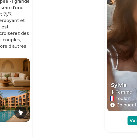
ipée -1 grande
 sein d’une
 7j/7,
erdoyant et
 est
 croiserez des
es couples,
ore d’autres
Sylvia
Femme
-
Toulon ± 
Colouer I
Voi