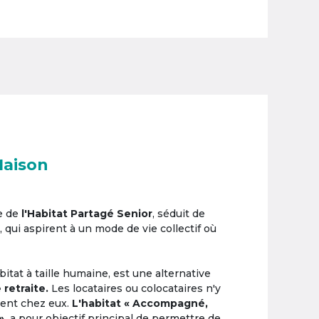
Maison
e de
l'Habitat Partagé Senior
, séduit de
, qui aspirent à un mode de vie collectif où
itat à taille humaine, est une alternative
 retraite.
Les locataires ou colocataires n'y
ement chez eux.
L'habitat « Accompagné,
»,
a pour objectif principal de permettre de