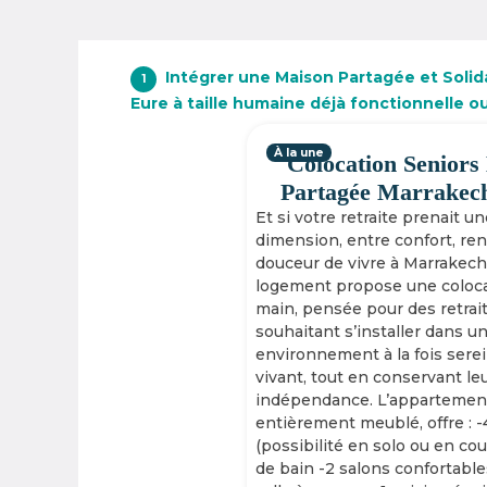
Intégrer une Maison Partagée et Solidai
1
Eure à taille humaine déjà fonctionnelle o
À la une
Colocation Seniors
Partagée Marrakec
Et si votre retraite prenait u
dimension, entre confort, re
douceur de vivre à Marrakech
logement propose une coloca
main, pensée pour des retrai
souhaitant s’installer dans u
environnement à la fois serei
vivant, tout en conservant le
indépendance. L’appartement
entièrement meublé, offre : 
(possibilité en solo ou en cou
de bain -2 salons confortable