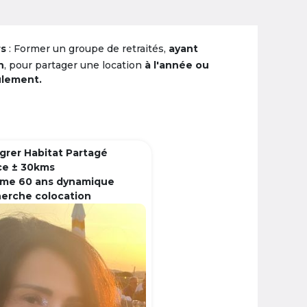
rs
: Former un groupe de retraités,
ayant
n
, pour partager une location
à l'année ou
ulement.
grer Habitat Partagé
ce ± 30kms
me 60 ans dynamique
herche colocation