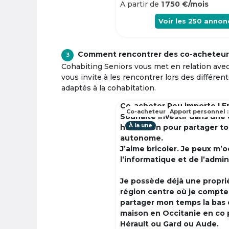
A partir de
1 750 €/mois
Voir les
250
annon
Comment rencontrer des co-acheteur
3
Cohabiting Seniors vous met en relation ave
vous invite à les rencontrer lors des différen
adaptés à la cohabitation.
Co-acheter Peu importe | F
Co-acheteur
Apport personnel :
Souhaite investir dans une
À la une
habitation pour partager t
autonome.
J’aime bricoler. Je peux m’
l’informatique et de l’admin
Je possède déjà une propri
région centre où je compte à
partager mon temps la bas 
maison en Occitanie en co 
Hérault ou Gard ou Aude.