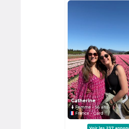
Catherine
Femme
- 56
ans
France - Gard
Voir les
237
annon