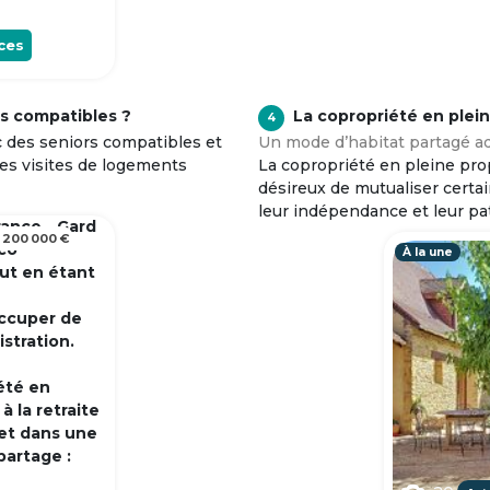
ces
s compatibles ?
La copropriété en plei
4
c des seniors compatibles et
Un mode d’habitat partagé ad
tes visites de logements
La copropriété en pleine prop
désireux de mutualiser certa
leur indépendance et leur pa
rance - Gard
 200 000 €
 co
À la une
out en étant
occuper de
istration.
été en
 la retraite
et dans une
partage :