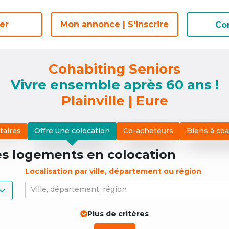
er
er
Mon annonce | S'inscrire
Mon annonce | S'inscrire
Co
Co
Cohabiting Seniors
Vivre ensemble après 60 ans !
Plainville | Eure
taires
Offre une colocation
Co-acheteurs
Biens à co
es logements
en colocation
Localisation par ville, département ou région
Ville, département, région
Plus de critères