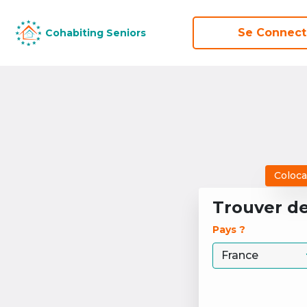
Se Connect
Se Connect
Cohabiting Seniors
Cohabiting Seniors
Coloca
Trouver d
Pays ? 