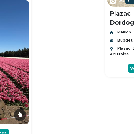
20
4
Plazac
Dordogn
Maison
Budget 
Plazac,
Aquitaine
V
ces