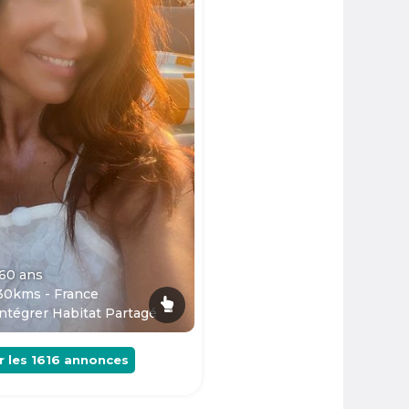
 60
ans
30kms - France
ntégrer Habitat Partagé
r les
1616
annonces