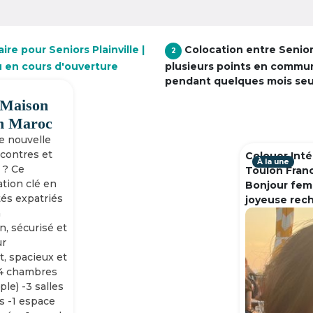
re pour Seniors Plainville |
Colocation entre Senio
2
u en cours d'ouverture
plusieurs points en commu
pendant quelques mois se
 Maison
h Maroc
ne nouvelle
ncontres et
Colouer Inté
À la une
 ? Ce
Toulon Fran
tion clé en
Bonjour fem
tés expatriés
joyeuse rec
n
n, sécurisé et
ur
, spacieux et
-4 chambres
ple) -3 salles
s -1 espace