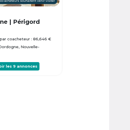
 co-acheteurs souhaitent venir visiter
e | Périgord
par coacheteur : 86,646 €
 Dordogne, Nouvelle-
oir les
9
annonces