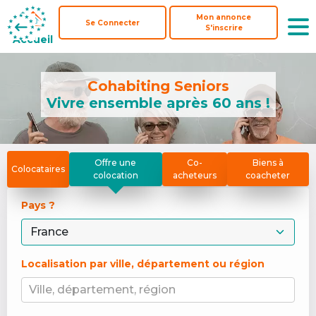
Mon annonce
Mon annonce
Se Connecter
Se Connecter
S'inscrire
S'inscrire
Accueil
Accueil
Cohabiting Seniors
Vivre ensemble après 60 ans !
Offre une
Co-
Biens à
Colocataires
colocation
acheteurs
coacheter
Pays ? 
Localisation par ville, département ou région
Ville, département, région