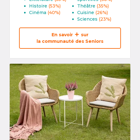
Histoire
(53%)
Théâtre
(35%)
Cinéma
(40%)
Cuisine
(26%)
Sciences
(23%)
En savoir
sur
la communauté des Seniors