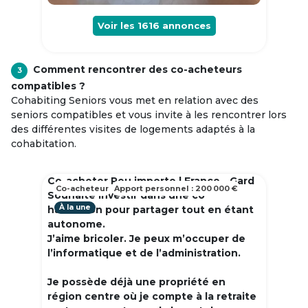
Voir les
1616
annonces
Comment rencontrer des co-acheteurs
3
compatibles ?
Cohabiting Seniors vous met en relation avec des
seniors compatibles et vous invite à les rencontrer lors
des différentes visites de logements adaptés à la
cohabitation.
Co-acheter Peu importe | France - Gard
Co-acheteur
Apport personnel : 200 000 €
Souhaite investir dans une co
À la une
habitation pour partager tout en étant
autonome.
J’aime bricoler. Je peux m’occuper de
l’informatique et de l’administration.
Je possède déjà une propriété en
région centre où je compte à la retraite