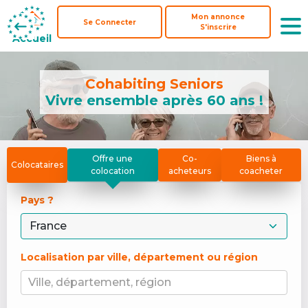
Mon annonce
Mon annonce
Se Connecter
Se Connecter
S'inscrire
S'inscrire
Accueil
Accueil
Cohabiting Seniors
Vivre ensemble après 60 ans !
Offre une
Co-
Biens à
Colocataires
colocation
acheteurs
coacheter
Pays ? 
Localisation par ville, département ou région
Ville, département, région