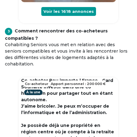
Voir les
1618
annonces
Comment rencontrer des co-acheteurs
3
compatibles ?
Cohabiting Seniors vous met en relation avec des
seniors compatibles et vous invite à les rencontrer lors
des différentes visites de logements adaptés à la
cohabitation.
Co-acheter Peu importe | France - Gard
Co-acheteur
Apport personnel : 200 000 €
Souhaite investir dans une co
À la une
habitation pour partager tout en étant
autonome.
J’aime bricoler. Je peux m’occuper de
l’informatique et de l’administration.
Je possède déjà une propriété en
région centre où je compte à la retraite