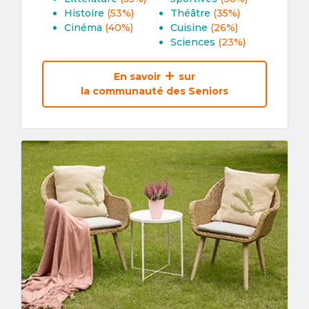
Histoire
(53%)
Théâtre
(35%)
Cinéma
(40%)
Cuisine
(26%)
Sciences
(23%)
En savoir
sur
la communauté des Seniors