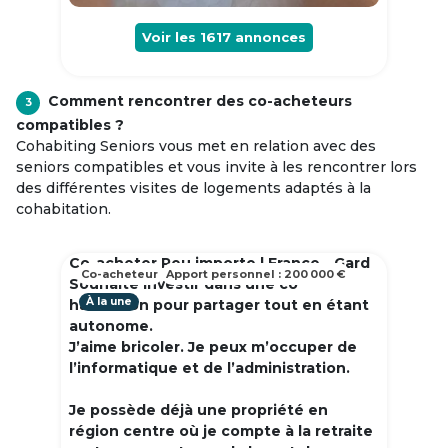
Voir les
1617
annonces
Comment rencontrer des co-acheteurs
3
compatibles ?
Cohabiting Seniors vous met en relation avec des
seniors compatibles et vous invite à les rencontrer lors
des différentes visites de logements adaptés à la
cohabitation.
Co-acheter Peu importe | France - Gard
Co-acheteur
Apport personnel : 200 000 €
Souhaite investir dans une co
À la une
habitation pour partager tout en étant
autonome.
J’aime bricoler. Je peux m’occuper de
l’informatique et de l’administration.
Je possède déjà une propriété en
région centre où je compte à la retraite