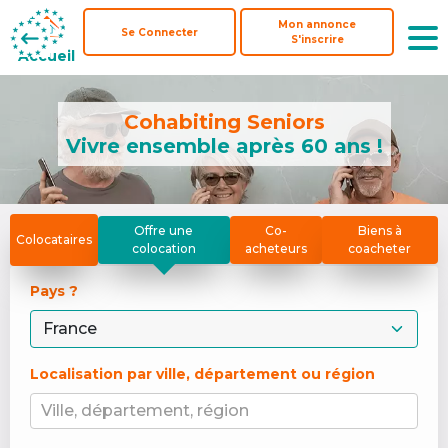
Mon annonce
Mon annonce
Se Connecter
Se Connecter
S'inscrire
S'inscrire
Accueil
Accueil
Cohabiting Seniors
Vivre ensemble après 60 ans !
Offre une
Co-
Biens à
Colocataires
colocation
acheteurs
coacheter
Pays ? 
Localisation par ville, département ou région
Ville, département, région