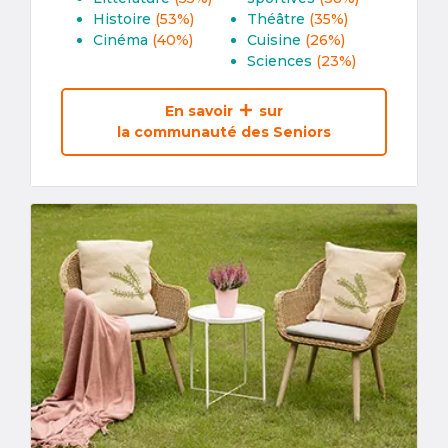
Histoire
(53%)
Théâtre
(35%)
Cinéma
(40%)
Cuisine
(26%)
Sciences
(23%)
En savoir
sur
la communauté des Seniors