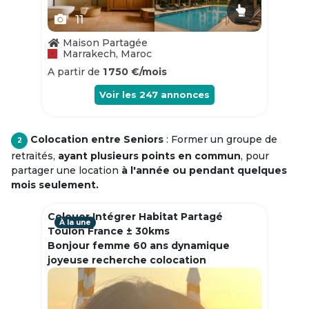
11
Maison Partagée
Marrakech, Maroc
A partir de
1 750 €/mois
Voir les
247
annonces
Colocation entre Seniors
: Former un groupe de
2
retraités,
ayant plusieurs points en commun
, pour
partager une location
à l'année ou pendant quelques
mois seulement.
Colouer Intégrer Habitat Partagé
À la une
Toulon France ± 30kms
Bonjour femme 60 ans dynamique
joyeuse recherche colocation