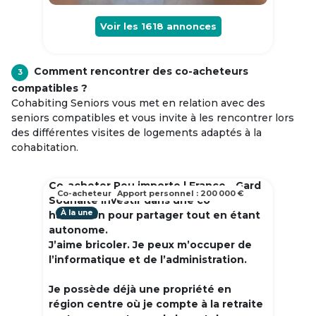
Voir les
1618
annonces
Comment rencontrer des co-acheteurs
3
compatibles ?
Cohabiting Seniors vous met en relation avec des
seniors compatibles et vous invite à les rencontrer lors
des différentes visites de logements adaptés à la
cohabitation.
Co-acheter Peu importe | France - Gard
Co-acheteur
Apport personnel : 200 000 €
Souhaite investir dans une co
À la une
habitation pour partager tout en étant
autonome.
J’aime bricoler. Je peux m’occuper de
l’informatique et de l’administration.
Je possède déjà une propriété en
région centre où je compte à la retraite