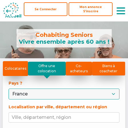
Mon annonce
Mon annonce
Se Connecter
Se Connecter
S'inscrire
S'inscrire
Accueil
Accueil
Cohabiting Seniors
Vivre ensemble après 60 ans !
Offre une
Co-
Biens à
Colocataires
colocation
acheteurs
coacheter
Pays ? 
Localisation par ville, département ou région
Ville, département, région