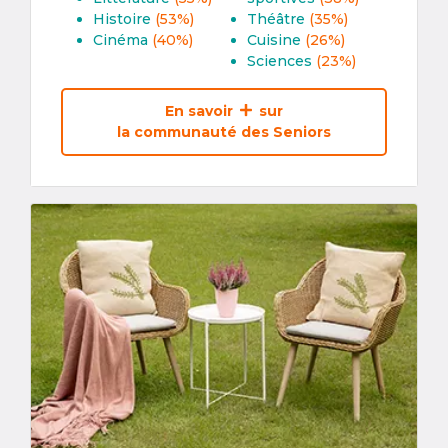
Histoire
(53%)
Théâtre
(35%)
Cinéma
(40%)
Cuisine
(26%)
Sciences
(23%)
En savoir
sur
la communauté des Seniors