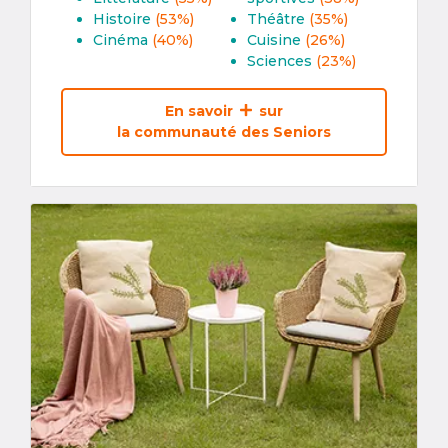
Histoire
(53%)
Théâtre
(35%)
Cinéma
(40%)
Cuisine
(26%)
Sciences
(23%)
En savoir
sur
la communauté des Seniors