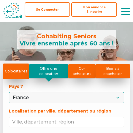
Mon annonce
Mon annonce
Se Connecter
Se Connecter
S'inscrire
S'inscrire
Accueil
Accueil
Cohabiting Seniors
Vivre ensemble après 60 ans !
Offre une
Co-
Biens à
Colocataires
colocation
acheteurs
coacheter
Pays ? 
Localisation par ville, département ou région
Ville, département, région