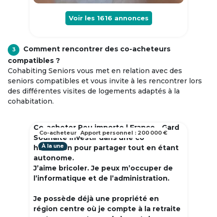
Voir les
1616
annonces
Comment rencontrer des co-acheteurs
3
compatibles ?
Cohabiting Seniors vous met en relation avec des
seniors compatibles et vous invite à les rencontrer lors
des différentes visites de logements adaptés à la
cohabitation.
Co-acheter Peu importe | France - Gard
Co-acheteur
Apport personnel : 200 000 €
Souhaite investir dans une co
À la une
habitation pour partager tout en étant
autonome.
J’aime bricoler. Je peux m’occuper de
l’informatique et de l’administration.
Je possède déjà une propriété en
région centre où je compte à la retraite