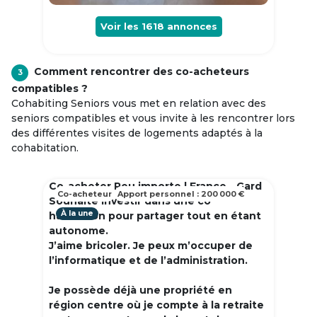
Voir les
1618
annonces
Comment rencontrer des co-acheteurs
3
compatibles ?
Cohabiting Seniors vous met en relation avec des
seniors compatibles et vous invite à les rencontrer lors
des différentes visites de logements adaptés à la
cohabitation.
Co-acheter Peu importe | France - Gard
Co-acheteur
Apport personnel : 200 000 €
Souhaite investir dans une co
À la une
habitation pour partager tout en étant
autonome.
J’aime bricoler. Je peux m’occuper de
l’informatique et de l’administration.
Je possède déjà une propriété en
région centre où je compte à la retraite