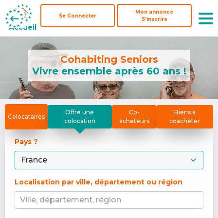
Mon annonce
Mon annonce
Se Connecter
Se Connecter
S'inscrire
S'inscrire
Accueil
Accueil
Cohabiting Seniors
Vivre ensemble après 60 ans !
Offre une
Co-
Biens à
Colocataires
colocation
acheteurs
coacheter
Pays ? 
Localisation par ville, département ou région
Ville, département, région