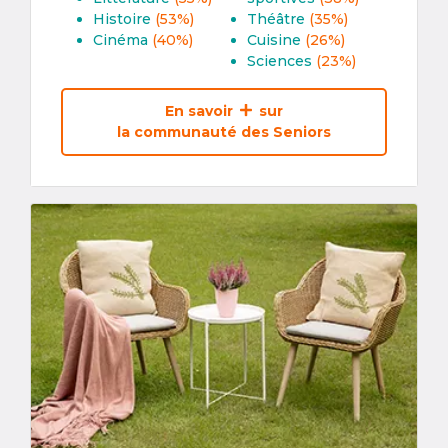
Histoire
(53%)
Théâtre
(35%)
Cinéma
(40%)
Cuisine
(26%)
Sciences
(23%)
En savoir
sur
la communauté des Seniors