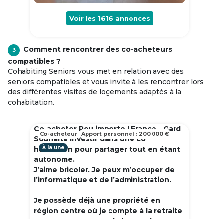
Voir les
1616
annonces
Comment rencontrer des co-acheteurs
3
compatibles ?
Cohabiting Seniors vous met en relation avec des
seniors compatibles et vous invite à les rencontrer lors
des différentes visites de logements adaptés à la
cohabitation.
Co-acheter Peu importe | France - Gard
Co-acheteur
Apport personnel : 200 000 €
Souhaite investir dans une co
À la une
habitation pour partager tout en étant
autonome.
J’aime bricoler. Je peux m’occuper de
l’informatique et de l’administration.
Je possède déjà une propriété en
région centre où je compte à la retraite