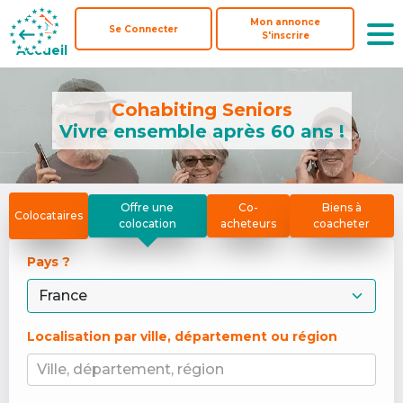
Mon annonce
Mon annonce
Se Connecter
Se Connecter
S'inscrire
S'inscrire
Accueil
Accueil
Cohabiting Seniors
Vivre ensemble après 60 ans !
Offre une
Co-
Biens à
Colocataires
colocation
acheteurs
coacheter
Pays ? 
Localisation par ville, département ou région
Ville, département, région