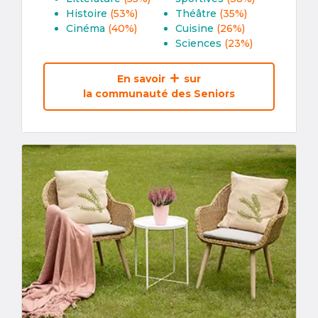
Histoire
(53%)
Théâtre
(35%)
Cinéma
(40%)
Cuisine
(26%)
Sciences
(23%)
En savoir
sur
la communauté des Seniors