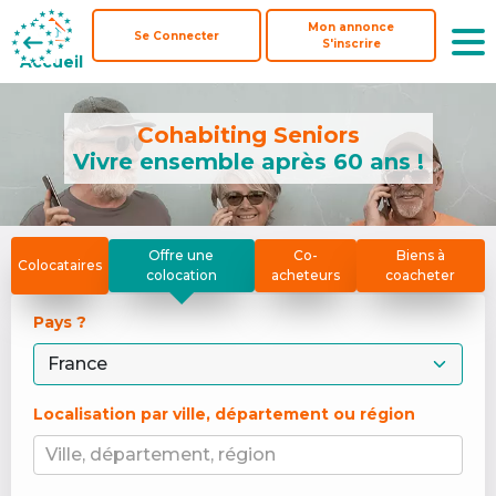
Mon annonce
Mon annonce
Se Connecter
Se Connecter
S'inscrire
S'inscrire
Accueil
Accueil
Cohabiting Seniors
Vivre ensemble après 60 ans !
Offre une
Co-
Biens à
Colocataires
colocation
acheteurs
coacheter
Pays ? 
Localisation par ville, département ou région
Ville, département, région