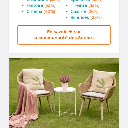
Histoire
(53%)
Théâtre
(35%)
Cinéma
(40%)
Cuisine
(26%)
Sciences
(23%)
En savoir
sur
la communauté des Seniors