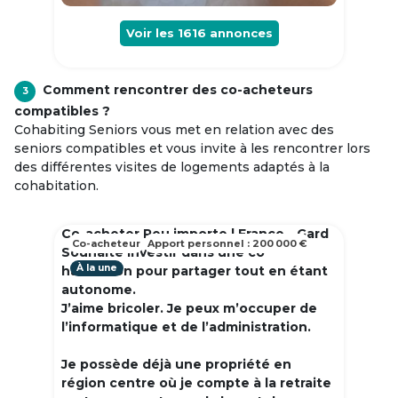
Voir les
1616
annonces
Comment rencontrer des co-acheteurs
3
compatibles ?
Cohabiting Seniors vous met en relation avec des
seniors compatibles et vous invite à les rencontrer lors
des différentes visites de logements adaptés à la
cohabitation.
Co-acheter Peu importe | France - Gard
Co-acheteur
Apport personnel : 200 000 €
Souhaite investir dans une co
À la une
habitation pour partager tout en étant
autonome.
J’aime bricoler. Je peux m’occuper de
l’informatique et de l’administration.
Je possède déjà une propriété en
région centre où je compte à la retraite