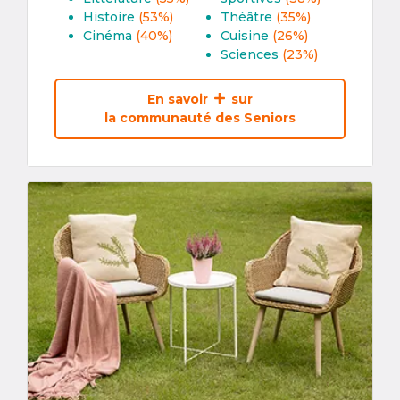
Histoire
(53%)
Théâtre
(35%)
Cinéma
(40%)
Cuisine
(26%)
Sciences
(23%)
En savoir
sur
la communauté des Seniors