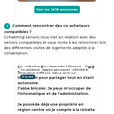
Voir les
1618
annonces
Comment rencontrer des co-acheteurs
3
compatibles ?
Cohabiting Seniors vous met en relation avec des
seniors compatibles et vous invite à les rencontrer lors
des différentes visites de logements adaptés à la
cohabitation.
Co-acheter Peu importe | France - Gard
Co-acheteur
Apport personnel : 200 000 €
Souhaite investir dans une co
À la une
habitation pour partager tout en étant
autonome.
J’aime bricoler. Je peux m’occuper de
l’informatique et de l’administration.
Je possède déjà une propriété en
région centre où je compte à la retraite