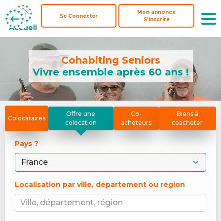
Mon annonce
Mon annonce
Se Connecter
Se Connecter
S'inscrire
S'inscrire
Accueil
Accueil
Cohabiting Seniors
Vivre ensemble après 60 ans !
Offre une
Co-
Biens à
Colocataires
colocation
acheteurs
coacheter
Pays ? 
Localisation par ville, département ou région
Ville, département, région