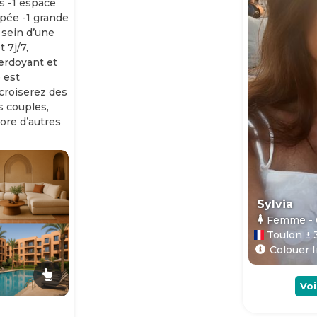
s -1 espace
ipée -1 grande
 sein d’une
 7j/7,
erdoyant et
 est
 croiserez des
es couples,
ore d’autres
Sylvia
Femme
-
Toulon ± 
Colouer I
Voi