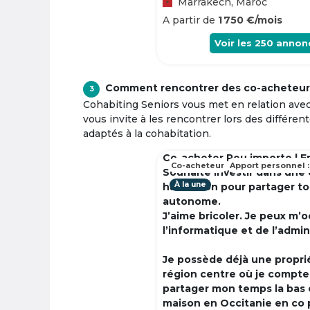
Marrakech, Maroc
A partir de
1 750 €/mois
Voir les
250
annon
Comment rencontrer des co-acheteur
3
Cohabiting Seniors vous met en relation ave
vous invite à les rencontrer lors des différen
adaptés à la cohabitation.
Co-acheter Peu importe | F
Co-acheteur
Apport personnel :
Souhaite investir dans une
À la une
habitation pour partager t
autonome.
J’aime bricoler. Je peux m’
l’informatique et de l’admin
Je possède déjà une propri
région centre où je compte à
partager mon temps la bas 
maison en Occitanie en co 