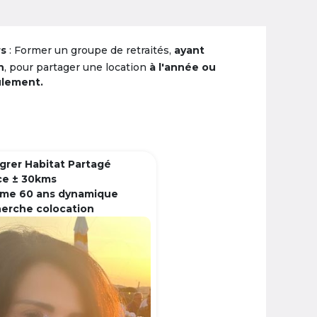
rs
: Former un groupe de retraités,
ayant
n
, pour partager une location
à l'année ou
ulement.
grer Habitat Partagé
ce ± 30kms
me 60 ans dynamique
herche colocation