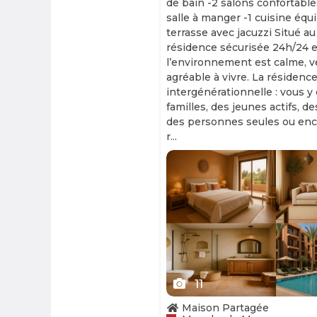
de bain -2 salons confortable
salle à manger -1 cuisine équ
terrasse avec jacuzzi Situé au
résidence sécurisée 24h/24 et
l’environnement est calme, v
agréable à vivre. La résidence
intergénérationnelle : vous y
familles, des jeunes actifs, d
des personnes seules ou enc
r...
Slide 1 of 11
11
Maison Partagée