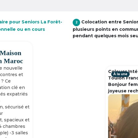
ire pour Seniors La Forêt-
Colocation entre Senio
2
ionnelle ou en cours
plusieurs points en commu
pendant quelques mois se
 Maison
h Maroc
ne nouvelle
Colouer Inté
ncontres et
À la une
Toulon Fran
 ? Ce
Bonjour fem
tion clé en
joyeuse rec
tés expatriés
n
n, sécurisé et
ur
, spacieux et
-4 chambres
ple) -3 salles