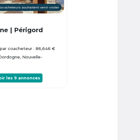
 co-acheteurs souhaitent venir visiter
e | Périgord
par coacheteur : 86,646 €
 Dordogne, Nouvelle-
oir les
9
annonces