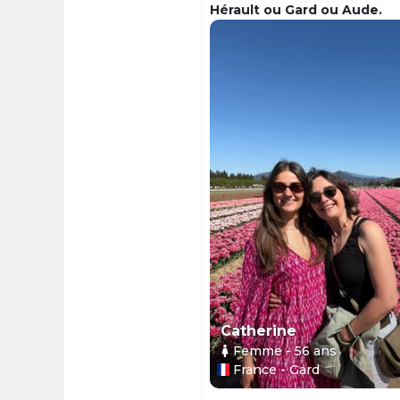
Hérault ou Gard ou Aude.
Catherine
Femme
- 56
ans
France - Gard