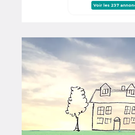
Voir les
237
annon