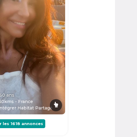
 60
ans
30kms - France
ntégrer Habitat Partagé
r les
1618
annonces