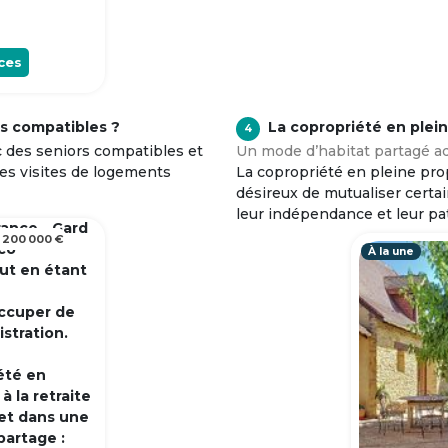
ces
s compatibles ?
La copropriété en plei
4
c des seniors compatibles et
Un mode d’habitat partagé ad
tes visites de logements
La copropriété en pleine prop
désireux de mutualiser certa
leur indépendance et leur pa
rance - Gard
 200 000 €
 co
À la une
out en étant
occuper de
istration.
été en
 la retraite
et dans une
partage :