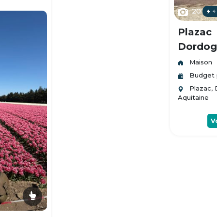
20
4
Plazac
Dordogn
Maison
Budget 
Plazac,
Aquitaine
V