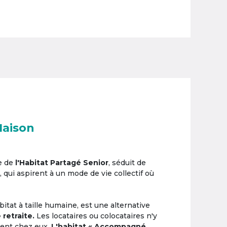
Maison
e de
l'Habitat Partagé Senior
, séduit de
, qui aspirent à un mode de vie collectif où
itat à taille humaine, est une alternative
 retraite.
Les locataires ou colocataires n'y
ement chez eux.
L'habitat « Accompagné,