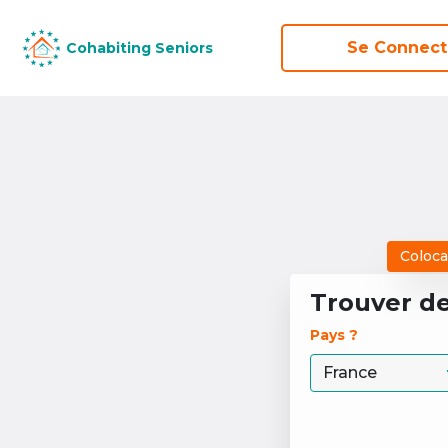
Se Connect
Se Connect
Cohabiting Seniors
Cohabiting Seniors
Coloca
Trouver d
Pays ? 