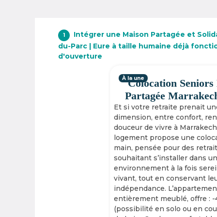
Intégrer une Maison Partagée et Solida
1
du-Parc | Eure à taille humaine déjà fonct
d'ouverture
À la une
Colocation Seniors
Partagée Marrakec
Et si votre retraite prenait u
dimension, entre confort, re
douceur de vivre à Marrakech
logement propose une coloca
main, pensée pour des retrai
souhaitant s’installer dans u
environnement à la fois serei
vivant, tout en conservant le
indépendance. L’appartement
entièrement meublé, offre : 
(possibilité en solo ou en cou