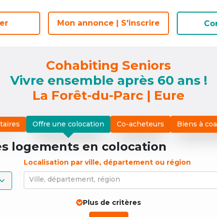
er
er
Mon annonce | S'inscrire
Mon annonce | S'inscrire
Co
Co
Cohabiting Seniors
Vivre ensemble après 60 ans !
La Forêt-du-Parc | Eure
taires
Offre une colocation
Co-acheteurs
Biens à co
es logements
en colocation
Localisation par ville, département ou région
Ville, département, région
Plus de critères