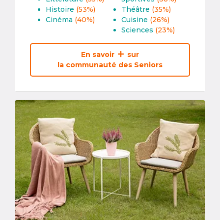
Histoire
(53%)
Théâtre
(35%)
Cinéma
(40%)
Cuisine
(26%)
Sciences
(23%)
En savoir
sur
la communauté des Seniors