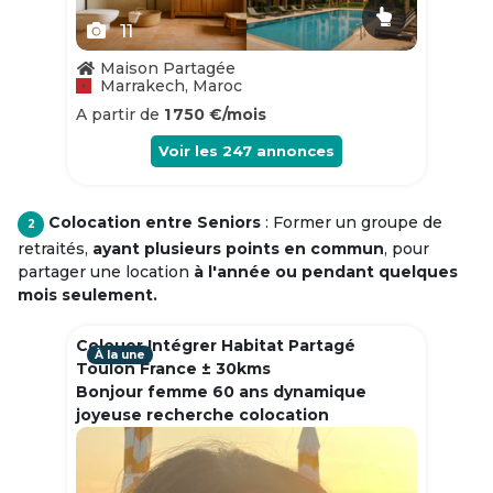
11
Maison Partagée
Marrakech, Maroc
A partir de
1 750 €/mois
Voir les
247
annonces
Colocation entre Seniors
: Former un groupe de
2
retraités,
ayant plusieurs points en commun
, pour
partager une location
à l'année ou pendant quelques
mois seulement.
Colouer Intégrer Habitat Partagé
À la une
Toulon France ± 30kms
Bonjour femme 60 ans dynamique
joyeuse recherche colocation