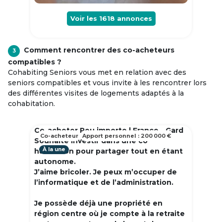
Voir les
1618
annonces
Comment rencontrer des co-acheteurs
3
compatibles ?
Cohabiting Seniors vous met en relation avec des
seniors compatibles et vous invite à les rencontrer lors
des différentes visites de logements adaptés à la
cohabitation.
Co-acheter Peu importe | France - Gard
Co-acheteur
Apport personnel : 200 000 €
Souhaite investir dans une co
À la une
habitation pour partager tout en étant
autonome.
J’aime bricoler. Je peux m’occuper de
l’informatique et de l’administration.
Je possède déjà une propriété en
région centre où je compte à la retraite