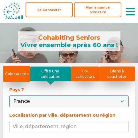
Mon annonce
Mon annonce
Se Connecter
Se Connecter
S'inscrire
S'inscrire
Accueil
Accueil
Cohabiting Seniors
Vivre ensemble après 60 ans !
Offre une
Co-
Biens à
Colocataires
colocation
acheteurs
coacheter
Pays ? 
Localisation par ville, département ou région
Ville, département, région