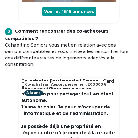
Voir les
1615
annonces
Comment rencontrer des co-acheteurs
3
compatibles ?
Cohabiting Seniors vous met en relation avec des
seniors compatibles et vous invite à les rencontrer lors
des différentes visites de logements adaptés à la
cohabitation.
Co-acheter Peu importe | France - Gard
Co-acheteur
Apport personnel : 200 000 €
Souhaite investir dans une co
À la une
habitation pour partager tout en étant
autonome.
J’aime bricoler. Je peux m’occuper de
l’informatique et de l’administration.
Je possède déjà une propriété en
région centre où je compte à la retraite