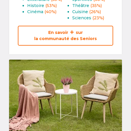
Histoire
(53%)
Théâtre
(35%)
Cinéma
(40%)
Cuisine
(26%)
Sciences
(23%)
En savoir
sur
la communauté des Seniors