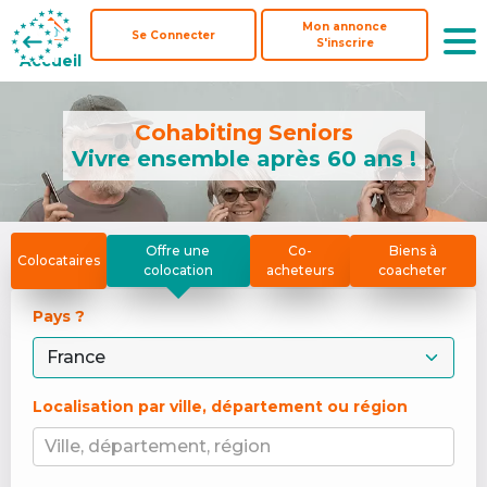
Mon annonce
Mon annonce
Se Connecter
Se Connecter
S'inscrire
S'inscrire
Accueil
Accueil
Cohabiting Seniors
Vivre ensemble après 60 ans !
Offre une
Co-
Biens à
Colocataires
colocation
acheteurs
coacheter
Pays ? 
Localisation par ville, département ou région
Ville, département, région