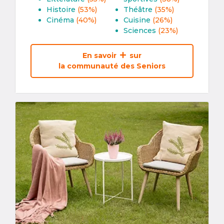
Histoire
(53%)
Théâtre
(35%)
Cinéma
(40%)
Cuisine
(26%)
Sciences
(23%)
En savoir
sur
la communauté des Seniors