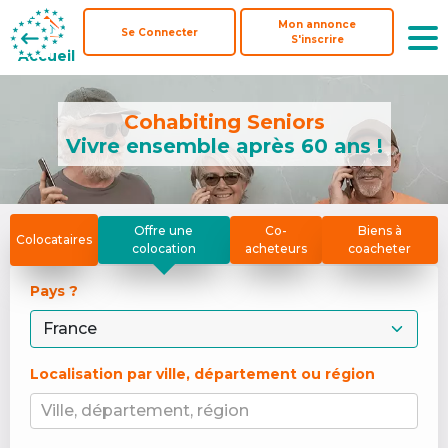
Mon annonce
Mon annonce
Se Connecter
Se Connecter
S'inscrire
S'inscrire
Accueil
Accueil
Cohabiting Seniors
Vivre ensemble après 60 ans !
Offre une
Co-
Biens à
Colocataires
colocation
acheteurs
coacheter
Pays ? 
Localisation par ville, département ou région
Ville, département, région