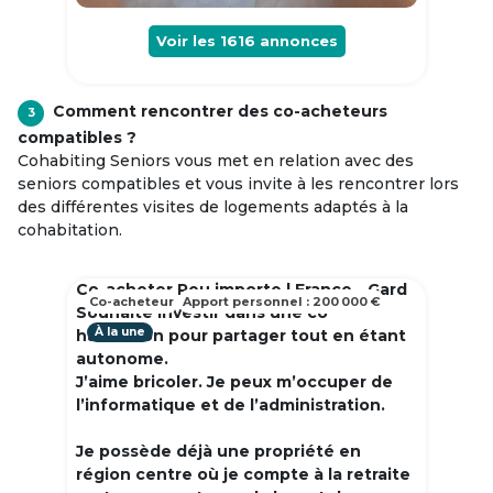
Voir les
1616
annonces
Comment rencontrer des co-acheteurs
3
compatibles ?
Cohabiting Seniors vous met en relation avec des
seniors compatibles et vous invite à les rencontrer lors
des différentes visites de logements adaptés à la
cohabitation.
Co-acheter Peu importe | France - Gard
Co-acheteur
Apport personnel : 200 000 €
Souhaite investir dans une co
À la une
habitation pour partager tout en étant
autonome.
J’aime bricoler. Je peux m’occuper de
l’informatique et de l’administration.
Je possède déjà une propriété en
région centre où je compte à la retraite